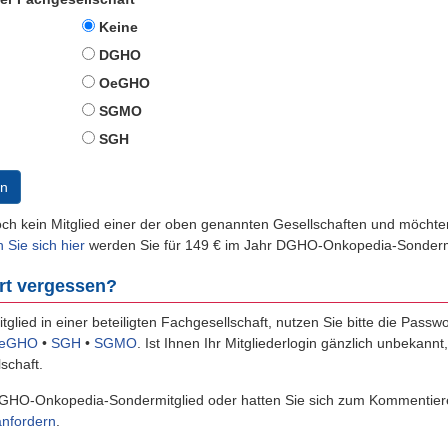
Keine
DGHO
OeGHO
SGMO
SGH
n
och kein Mitglied einer der oben genannten Gesellschaften und möch
n Sie sich hier
werden Sie für 149 € im Jahr DGHO-Onkopedia-Sondermi
rt vergessen?
itglied in einer beteiligten Fachgesellschaft, nutzen Sie bitte die Passw
eGHO
•
SGH
•
SGMO
.
Ist Ihnen Ihr Mitgliederlogin gänzlich unbekannt
schaft.
GHO-Onkopedia-Sondermitglied oder hatten Sie sich zum Kommentiere
anfordern
.