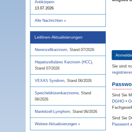
Antikörpern
13.07.2026
Alle Nachrichten
»
Leitlinen-Aktualisierungen
Nierenzellkarzinom
,
Stand
07/2026
Anmelde
Hepatozelluläres Karzinom (HCC)
,
Sie sind n
Stand
07/2026
registriere
VEXAS Syndrom
,
Stand
06/2026
Passwo
Speicheldrüsenkarzinome
,
Stand
Sind Sie M
06/2026
DGHO
•
O
Fachgesell
Mantelzell-Lymphom
,
Stand
06/2026
Sind Sie D
Passwort 
Weitere Aktualisierungen
»