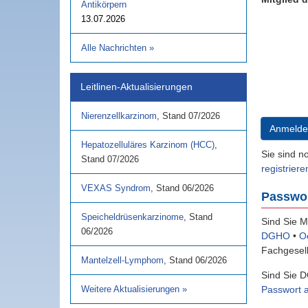
Antikörpern
13.07.2026
Alle Nachrichten
»
Leitlinen-Aktualisierungen
Nierenzellkarzinom
,
Stand
07/2026
Anmelde
Hepatozelluläres Karzinom (HCC)
,
Sie sind n
Stand
07/2026
registriere
VEXAS Syndrom
,
Stand
06/2026
Passwo
Speicheldrüsenkarzinome
,
Stand
Sind Sie M
06/2026
DGHO
•
O
Fachgesell
Mantelzell-Lymphom
,
Stand
06/2026
Sind Sie D
Passwort 
Weitere Aktualisierungen
»