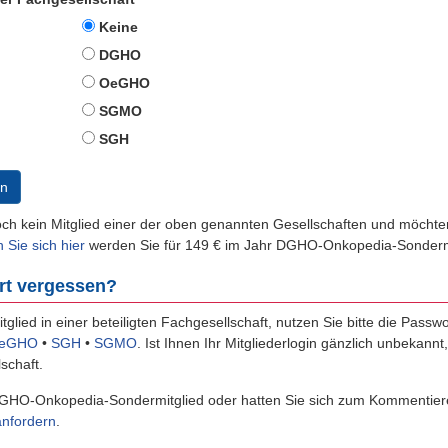
Keine
DGHO
OeGHO
SGMO
SGH
n
och kein Mitglied einer der oben genannten Gesellschaften und möch
n Sie sich hier
werden Sie für 149 € im Jahr DGHO-Onkopedia-Sondermi
rt vergessen?
itglied in einer beteiligten Fachgesellschaft, nutzen Sie bitte die Passw
eGHO
•
SGH
•
SGMO
.
Ist Ihnen Ihr Mitgliederlogin gänzlich unbekannt
schaft.
GHO-Onkopedia-Sondermitglied oder hatten Sie sich zum Kommentiere
anfordern
.