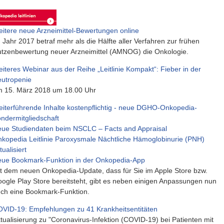
itere neue Arzneimittel-Bewertungen online
 Jahr 2017 betraf mehr als die Hälfte aller Verfahren zur frühen
tzenbewertung neuer Arzneimittel (AMNOG) die Onkologie.
iteres Webinar aus der Reihe „Leitlinie Kompakt“: Fieber in der
utropenie
 15. März 2018 um 18.00 Uhr
iterführende Inhalte kostenpflichtig - neue DGHO-Onkopedia-
ndermitgliedschaft
ue Studiendaten beim NSCLC – Facts and Appraisal
kopedia Leitlinie Paroxysmale Nächtliche Hämoglobinurie (PNH)
tualisiert
ue Bookmark-Funktion in der Onkopedia-App
t dem neuen Onkopedia-Update, dass für Sie im Apple Store bzw.
ogle Play Store bereitsteht, gibt es neben einigen Anpassungen nun
ch eine Bookmark-Funktion.
VID-19: Empfehlungen zu 41 Krankheitsentitäten
tualisierung zu "Coronavirus-Infektion (COVID-19) bei Patienten mit