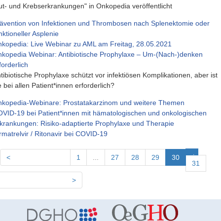
ut- und Krebserkrankungen" in Onkopedia veröffentlicht
ävention von Infektionen und Thrombosen nach Splenektomie oder
nktioneller Asplenie
kopedia: Live Webinar zu AML am Freitag, 28.05.2021
kopedia Webinar: Antibiotische Prophylaxe – Um-(Nach-)denken
forderlich
tibiotische Prophylaxe schützt vor infektiösen Komplikationen, aber ist
e bei allen Patient*innen erforderlich?
kopedia-Webinare: Prostatakarzinom und weitere Themen
VID-19 bei Patient*innen mit hämatologischen und onkologischen
krankungen: Risiko-adaptierte Prophylaxe und Therapie
rmatrelvir / Ritonavir bei COVID-19
(aktuell)
<
1
...
27
28
29
30
20 frühere Inhalte
31
>
Die nächsten 4 Inhalte