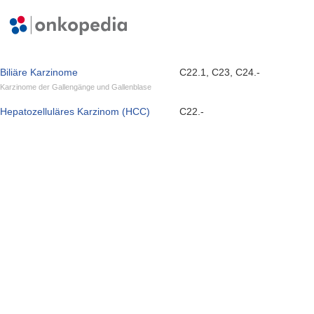
Biliäre Karzinome
C22.1, C23, C24.-
Karzinome der Gallengänge und Gallenblase
Hepatozelluläres Karzinom (HCC)
C22.-