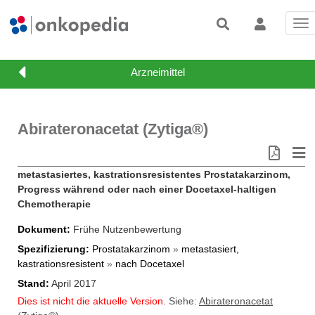
Tog
nav
Abirateronacetat (Zytiga®)
metastasiertes, kastrationsresistentes Prostatakarzinom,
Progress während oder nach einer Docetaxel-haltigen
Chemotherapie
Dokument
Frühe Nutzenbewertung
Spezifizierung
Prostatakarzinom
»
metastasiert,
kastrationsresistent
»
nach Docetaxel
Stand
April 2017
Dies ist nicht die aktuelle Version.
Siehe
:
Abirateronacetat