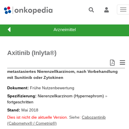
Tog
nav
Axitinib (Inlyta®)
metastasiertes Nierenzellkarzinom, nach Vorbehandlung
mit Sunitinib oder Zytokinen
Dokument
Frühe Nutzenbewertung
Spezifizierung
Nierenzellkarzinom (Hypernephrom)
»
fortgeschritten
Stand
Mai 2018
Dies ist nicht die aktuelle Version.
Siehe
:
Cabozantinib
(Cabometyx® / Cometriq®)