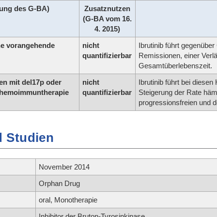
ung des G-BA)
Zusatznutzen
(G-BA vom 16.
4. 2015)
ine vorangehende
nicht
Ibrutinib führt gegenüb
quantifizierbar
Remissionen, einer Verlä
Gesamtüberlebenszeit.
ten mit del17p oder
nicht
Ibrutinib führt bei dies
 Chemoimmuntherapie
quantifizierbar
Steigerung der Rate häm
progressionsfreien und 
 Studien
November 2014
Orphan Drug
oral, Monotherapie
Inhibitor der Bruton-Tyrosinkinase