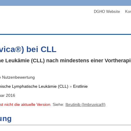
DGHO Website
Kon
uvica®) bei CLL
 Leukämie (CLL) nach mindestens einer Vortherapie, 
e Nutzenbewertung
nische Lymphatische Leukämie (CLL)
»
Erstlinie
uar 2016
st nicht die aktuelle Version.
Siehe
:
Ibrutinib (Imbruvica®)
ung