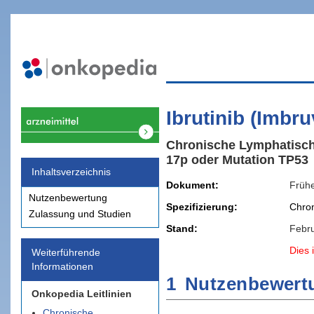
Ibrutinib (Imbr
Chronische Lymphatische
17p oder Mutation TP53
Inhaltsverzeichnis
Dokument
Früh
Nutzenbewertung
Spezifizierung
Chro
Zulassung und Studien
Stand
Febr
Dies i
Weiterführende
Informationen
1
Nutzenbewert
Onkopedia Leitlinien
Chronische