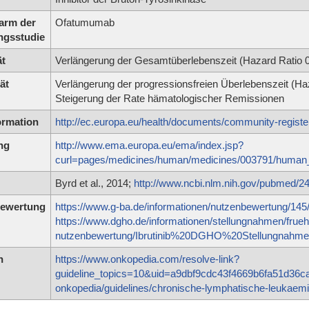
arm der
Ofatumumab
ngsstudie
ät
Verlängerung der Gesamtüberlebenszeit (Hazard Ratio 0
ät
Verlängerung der progressionsfreien Überlebenszeit (Ha
Steigerung der Rate hämatologischer Remissionen
ormation
http://ec.europa.eu/health/documents/community-regis
ng
http://www.ema.europa.eu/ema/index.jsp?
curl=pages/medicines/human/medicines/003791/hum
Byrd et al., 2014;
http://www.ncbi.nlm.nih.gov/pubmed/2
ewertung
https://www.g-ba.de/informationen/nutzenbewertung/145
https://www.dgho.de/informationen/stellungnahmen/frueh
nutzenbewertung/Ibrutinib%20DGHO%20Stellungnahm
n
https://www.onkopedia.com/resolve-link?
guideline_topics=10&uid=a9dbf9cdc43f4669b6fa51d36
onkopedia/guidelines/chronische-lymphatische-leukaem