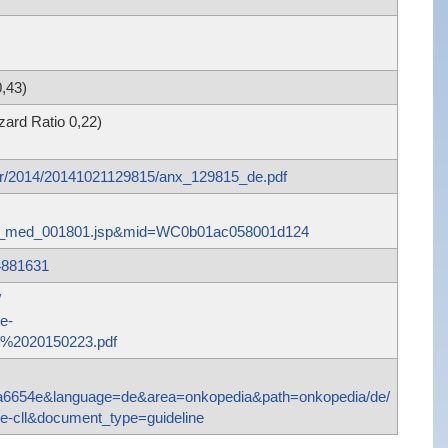
,43)
zard Ratio 0,22)
ter/2014/20141021129815/anx_129815_de.pdf
an_med_001801.jsp&mid=WC0b01ac058001d124
4881631
/
e-
e%2020150223.pdf
ca6654e&language=de&area=onkopedia&path=onkopedia/de/
ie-cll&document_type=guideline