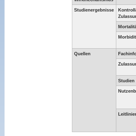
Studienergebnisse
Kontroll
Zulassu
Mortalit
Morbidit
Quellen
Fachinf
Zulassu
Studien
Nutzenb
Leitlinie