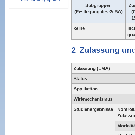
Subgruppen
Zu
(Festlegung des G-BA)
(
1
keine
nic
qua
2
Zulassung und
Zulassung (EMA)
Status
Applikation
Wirkmechanismus
Studienergebnisse
Kontroll
Zulassu
Mortalit