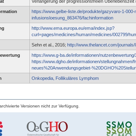
ät
Verlängerung der progressionsfreien Überlebenszeit
ormation
https://www.gelbe-liste.de/produkte/gazyvaro-1-000-
infusionsloesung_863476/fachinformation
ng
http://www.ema.europa.eu/ema/index.jsp?
curl=pages/medicines/human/medicines/002799/
Sehn et al., 2016;
http://www.thelancet.com/journals/
ewertung
https://www.g-ba.de/informationen/nutzenbewertung/
https://www.dgho.de/informationen/stellungnahmen
neues%20Anwendungsgebiet-%20DGHO%20Stellun
n
Onkopedia, Follikuläres Lymphom
rchivierte Versionen nicht zur Verfügung.