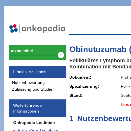
Obinutuzumab 
Follikuläres Lymphom bei
Kombination mit Benda
Inhaltsverzeichnis
Dokument
Früh
Nutzenbewertung
Spezifizierung
Folli
Zulassung und Studien
Stand
Sept
Dies i
Weiterführende
Informationen
1
Nutzenbewert
Onkopedia Leitlinien
Follikuläres Lymphom