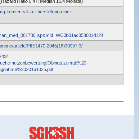
 (Hazard Ratio 0,47; Median 15,4 Monate)
mg-konzentrat-zur-herstellung-einer-
human_med_001780.jsp&mid=WC0b01ac058001d124
lanonc/article/PIIS1470-2045(16)30097-3/
249/
/fruehe-nutzenbewertung/Obinutuzumab%20-
gnahme%2020161025.pdf