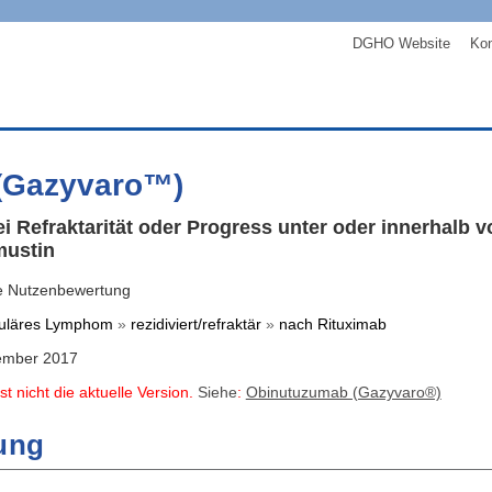
DGHO Website
Kon
(Gazyvaro™)
 Refraktarität oder Progress unter oder innerhalb 
mustin
e Nutzenbewertung
kuläres Lymphom
»
rezidiviert/refraktär
»
nach Rituximab
ember 2017
st nicht die aktuelle Version.
Siehe
:
Obinutuzumab (Gazyvaro®)
ung