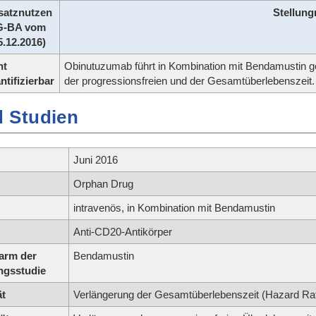
satznutzen
Stellun
G-BA vom
5.12.2016)
ht
Obinutuzumab führt in Kombination mit Bendamustin 
ntifizierbar
der progressionsfreien und der Gesamtüberlebenszeit.
 Studien
Juni 2016
Orphan Drug
intravenös, in Kombination mit Bendamustin
Anti-CD20-Antikörper
arm der
Bendamustin
ngsstudie
ät
Verlängerung der Gesamtüberlebenszeit (Hazard Ratio