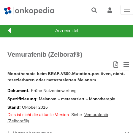
Tog
nav
Vemurafenib (Zelboraf®)
Monotherapie beim BRAF-V600-Mutation-positiven, nicht-
resezierbaren oder metastasierten Melanom
Dokument
Frühe Nutzenbewertung
Spezifizierung
Melanom
»
metastasiert
»
Monotherapie
Stand
Oktober 2016
Dies ist nicht die aktuelle Version.
Siehe
:
Vemurafenib
(Zelboraf®)