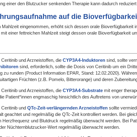
g einer den Blutzucker senkenden Therapie kann dadurch reduziert 
ahrungsaufnahme auf die Bioverfügbarkei
men Mahlzeit eingenommen, erhöht sich dessen orale Bioverfügbarkei
 mit einer fettreichen Mahlzeit steigt dessen orale Bioverfügbarkeit u
Ceritinib und Arzneistoffen, die
CYP3A4-Induktoren
sind, sollte ver
ibitoren
sind, erforderlich, sollte die Dosis von Ceritinib um ein Drit
g zu runden (Product Information EPAR, Stand: 12.02.2020). Während
uitartigen Früchten (z.B. Pomelo, Bitterorange) und deren Zubereitun
Ceritinib und Arzneistoffen, die
CYP3A4-Substrate
mit enger therap
en die Patient*innen engmaschig hinsichtlich des Auftretens von une
 Ceritinib und
QTc-Zeit-verlängernden Arzneistoffen
sollte vermiede
t geachtet und regelmäßig die QTc-Zeit kontrolliert werden. Bei gleich
n Herzfrequenz und Blutdruck regelmäßig überwacht werden. Bei Patien
e der Nüchternblutzucker-Wert regelmäßig überwacht werden.