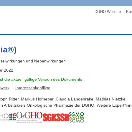
DGHO Website
Kon
dia®)
selwirkungen und Nebenwirkungen
ar 2022
ist die aktuell gültige Version des Dokuments
lwerk
Interessenkonflikte
toph
Ritter
,
Markus
Horneber
,
Claudia
Langebrake
,
Mathias
Nietzke
en Arbeitskreis Onkologische Pharmazie der DGHO; Weitere Expert*inne