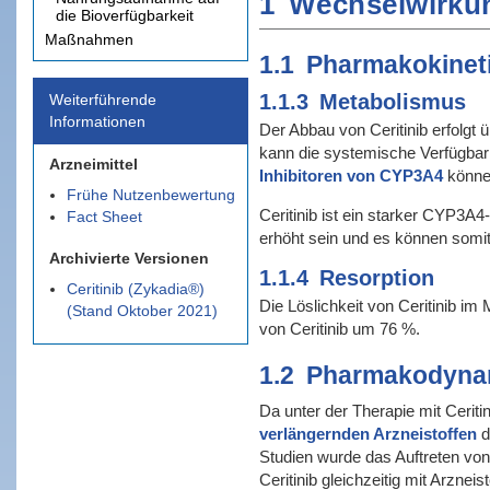
1
Wechselwirku
die Bioverfügbarkeit
Maßnahmen
1.1
Pharmakokinet
1.1.3
Metabolismus
Weiterführende
Informationen
Der Abbau von Ceritinib erfolg
kann die systemische Verfügbarke
Arzneimittel
Inhibitoren von CYP3A4
können
Frühe Nutzenbewertung
Ceritinib ist ein starker CYP3A4
Fact Sheet
erhöht sein und es können somit
Archivierte Versionen
1.1.4
Resorption
Ceritinib (Zykadia®)
Die Löslichkeit von Ceritinib i
(Stand Oktober 2021)
von Ceritinib um 76 %.
1.2
Pharmakodyna
Da unter der Therapie mit Ceriti
verlängernden Arzneistoffen
d
Studien wurde das Auftreten vo
Ceritinib gleichzeitig mit Arzne