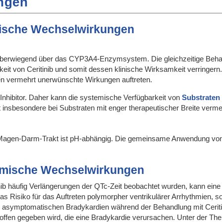
ngen
ische Wechselwirkungen
t überwiegend über das CYP3A4-Enzymsystem. Die gleichzeitige Behan
it von Ceritinib und somit dessen klinische Wirksamkeit verringern. 
 vermehrt unerwünschte Wirkungen auftreten.
-Inhibitor. Daher kann die systemische Verfügbarkeit von
Substraten
 insbesondere bei Substraten mit enger therapeutischer Breite verm
m Magen-Darm-Trakt ist pH-abhängig. Die gemeinsame Anwendung von C
mische Wechselwirkungen
nib häufig Verlängerungen der QTc-Zeit beobachtet wurden, kann eine 
as Risiko für das Auftreten polymorpher ventrikulärer Arrhythmien, so
n asymptomatischen Bradykardien während der Behandlung mit Ceriti
istoffen gegeben wird, die eine Bradykardie verursachen. Unter der T