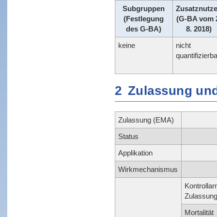
Subgruppen
Zusatznutz
(Festlegung
(G-BA vom 
des G-BA)
8. 2018)
keine
nicht
quantifizierba
2
Zulassung und
Zulassung (EMA)
Status
Applikation
Wirkmechanismus
Kontrollar
Zulassung
Mortalität