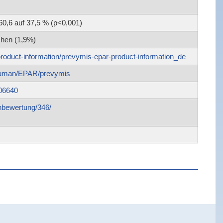
0,6 auf 37,5 % (p<0,001)
chen (1,9%)
oduct-information/prevymis-epar-product-information_de
/human/EPAR/prevymis
06640
enbewertung/346/