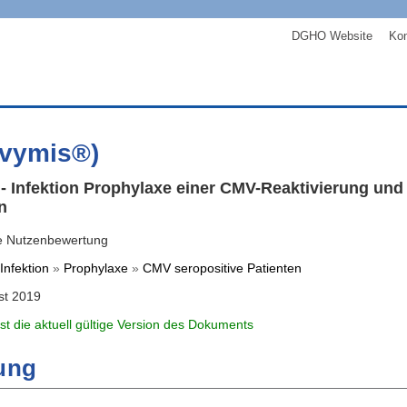
DGHO Website
Kon
evymis®)
- Infektion Prophylaxe einer CMV-Reaktivierung und
n
e Nutzenbewertung
nfektion
»
Prophylaxe
»
CMV seropositive Patienten
st 2019
ist die aktuell gültige Version des Dokuments
ung