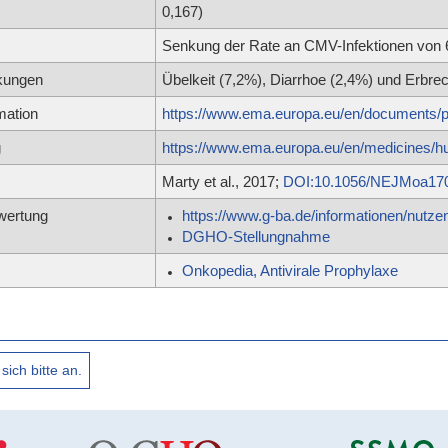
0,167)
Senkung der Rate an CMV-Infektionen von 6
kungen
Übelkeit (7,2%), Diarrhoe (2,4%) und Erbre
mation
https://www.ema.europa.eu/en/documents/pr
g
https://www.ema.europa.eu/en/medicines
Marty et al., 2017;
DOI:10.1056/NEJMoa17
wertung
https://www.g-ba.de/informationen/nutz
DGHO-Stellungnahme
Onkopedia, Antivirale Prophylaxe