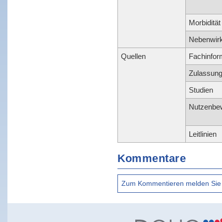
Morbidität
Nebenwir
Quellen
Fachinfor
Zulassun
Studien
Nutzenbe
Leitlinien
Kommentare