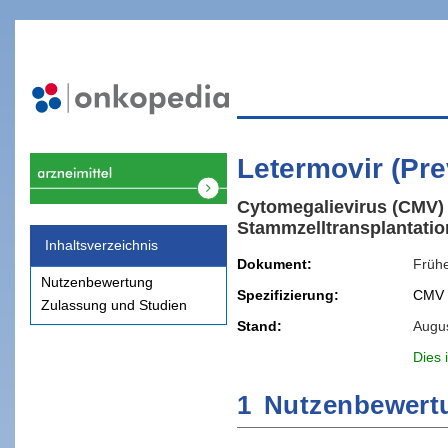
Letermovir (Pr
Cytomegalievirus (CMV) 
Stammzelltransplantatio
Inhaltsverzeichnis
Dokument
Früh
Nutzenbewertung
Spezifizierung
CMV I
Zulassung und Studien
Stand
Augu
Dies 
1
Nutzenbewert