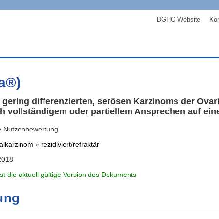
DGHO Website
Kon
la®)
gering differenzierten, serösen Karzinoms der Ovari
ch vollständigem oder partiellem Ansprechen auf ein
e Nutzenbewertung
alkarzinom
»
rezidiviert/refraktär
2018
ist die aktuell gültige Version des Dokuments
ung