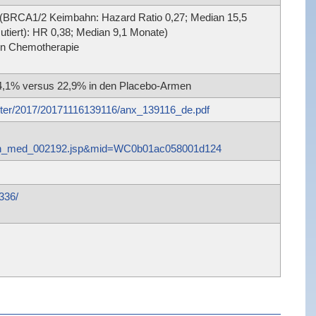
t (BRCA1/2 Keimbahn: Hazard Ratio 0,27; Median 15,5
tiert): HR 0,38; Median 9,1 Monate)
ten Chemotherapie
4,1% versus 22,9% in den Placebo-Armen
ister/2017/20171116139116/anx_139116_de.pdf
man_med_002192.jsp&mid=WC0b01ac058001d124
336/