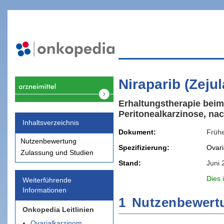
Niraparib (Zeju
Erhaltungstherapie beim 
Peritonealkarzinose, na
Inhaltsverzeichnis
Dokument
Früh
Nutzenbewertung
Spezifizierung
Ovari
Zulassung und Studien
Stand
Juni 
Dies 
Weiterführende
Informationen
1
Nutzenbewert
Onkopedia Leitlinien
Ovarialkarzinom