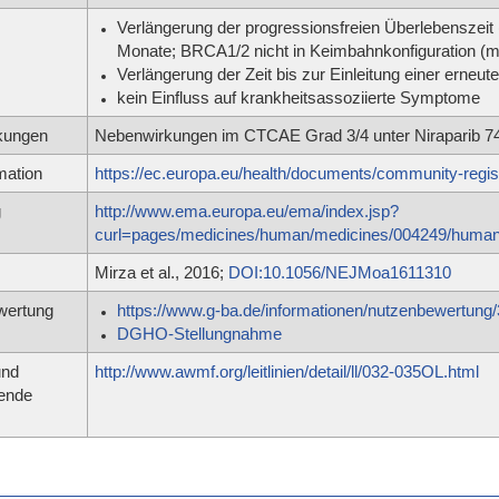
Verlängerung der progressionsfreien Überlebenszei
Monate; BRCA1/2 nicht in Keimbahnkonfiguration (mu
Verlängerung der Zeit bis zur Einleitung einer erneu
kein Einfluss auf krankheitsassoziierte Symptome
kungen
Nebenwirkungen im CTCAE Grad 3/4 unter Niraparib 7
mation
https://ec.europa.eu/health/documents/community-reg
g
http://www.ema.europa.eu/ema/index.jsp?
curl=pages/medicines/human/medicines/004249/hu
Mirza et al., 2016;
DOI:10.1056/NEJMoa1611310
wertung
https://www.g-ba.de/informationen/nutzenbewertung/
DGHO-Stellungnahme
und
http://www.awmf.org/leitlinien/detail/ll/032-035OL.html
rende