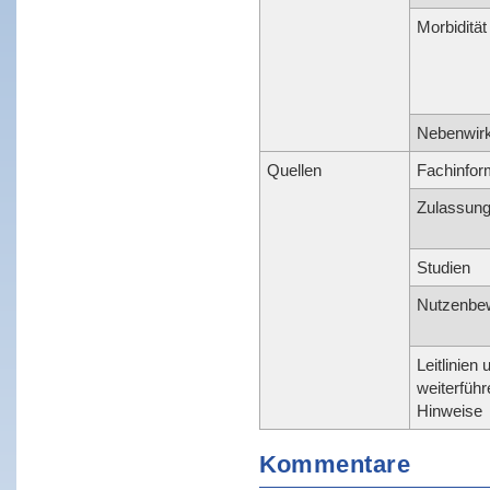
Morbidität
Nebenwir
Quellen
Fachinfor
Zulassun
Studien
Nutzenbe
Leitlinien 
weiterfüh
Hinweise
Kommentare