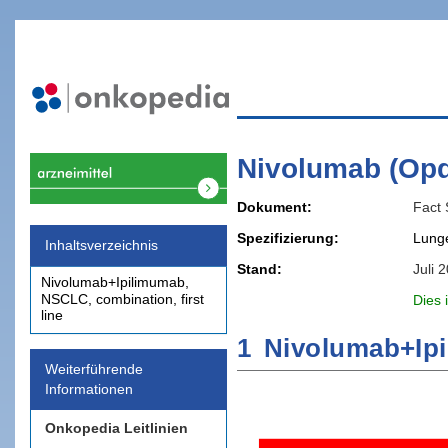
Nivolumab (Op
Dokument
Fact 
Spezifizierung
Lunge
Inhaltsverzeichnis
Stand
Juli 
Nivolumab+Ipilimumab,
NSCLC, combination, first
Dies 
line
1
Nivolumab+Ipi
Weiterführende
Informationen
Onkopedia Leitlinien