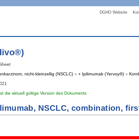
DGHO Website
Kon
divo®)
Sheet
nkarzinom, nicht-kleinzellig (NSCLC)
»
+ Ipilimumab (Yervoy®)
»
Kombi
2021
ist die aktuell gültige Version des Dokuments
limumab, NSCLC, combination, first