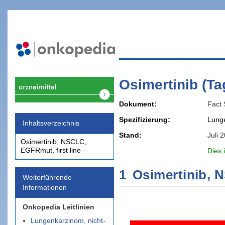
Osimertinib (Ta
Dokument
Fact 
Spezifizierung
Lunge
Inhaltsverzeichnis
Stand
Juli 
Osimertinib, NSCLC,
EGFRmut, first line
Dies 
1
Osimertinib, N
Weiterführende
Informationen
Onkopedia Leitlinien
Lungenkarzinom, nicht-