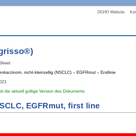
DGHO Website
Kon
grisso®)
Sheet
nkarzinom, nicht-kleinzellig (NSCLC)
»
EGFRmut
»
Erstlinie
2021
ist die aktuell gültige Version des Dokuments
SCLC, EGFRmut, first line