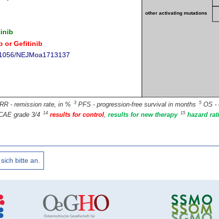
3
5
RR - remission rate, in %
PFS - progression-free survival in months
OS - 
14
15
CAE grade 3/4
results for control
,
results for new therapy
hazard rat