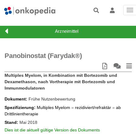
Tog
nav
Panobinostat (Farydak®)
Multiples Myelom, in Kombination mit Bortezomib und
Dexamethason, nach Vortherapie mit Bortezomib und
Immunmodulatoren
Dokument
Frühe Nutzenbewertung
Spezifizierung
Multiples Myelom
»
rezidiviert/refraktär
»
ab
Drittlinientherapie
Stand
Mai 2018
Dies ist die aktuell gültige Version des Dokuments