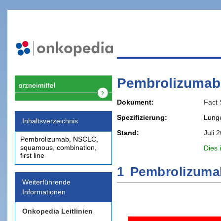
Pembrolizumab
Dokument
Fact 
Spezifizierung
Lunge
Inhaltsverzeichnis
Stand
Juli 
Pembrolizumab, NSCLC,
squamous, combination,
Dies 
first line
1
Pembrolizumab
Weiterführende
Informationen
Onkopedia Leitlinien