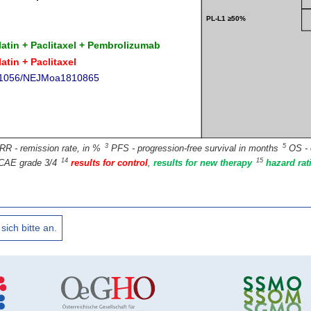
3
5
RR - remission rate, in %
PFS - progression-free survival in months
OS - 
14
15
CAE grade 3/4
results for control
,
results for new therapy
hazard rat