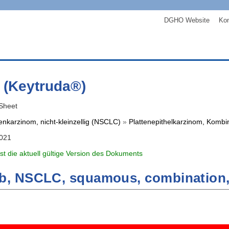
DGHO Website
Kon
 (Keytruda®)
Sheet
nkarzinom, nicht-kleinzellig (NSCLC)
»
Plattenepithelkarzinom, Kombi
2021
ist die aktuell gültige Version des Dokuments
, NSCLC, squamous, combination, f