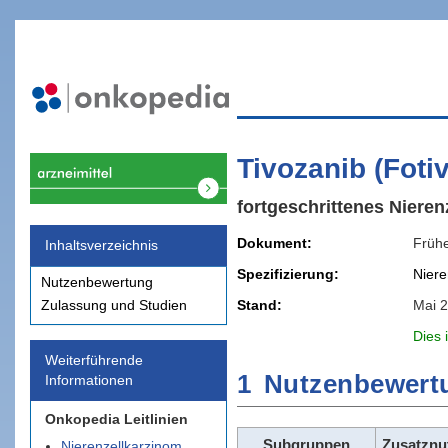
Tivozanib (Foti
fortgeschrittenes Nieren
Dokument
Früh
Inhaltsverzeichnis
Spezifizierung
Niere
Nutzenbewertung
Stand
Mai 
Zulassung und Studien
Dies 
Weiterführende
1
Nutzenbewert
Informationen
Onkopedia Leitlinien
Subgruppen
Zusatznu
Nierenzellkarzinom