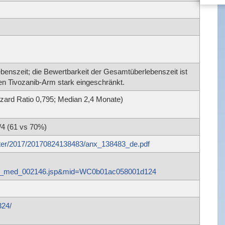
benszeit; die Bewertbarkeit der Gesamtüberlebenszeit ist
en Tivozanib-Arm stark eingeschränkt.
azard Ratio 0,795; Median 2,4 Monate)
4 (61 vs 70%)
ister/2017/20170824138483/anx_138483_de.pdf
an_med_002146.jsp&mid=WC0b01ac058001d124
324/