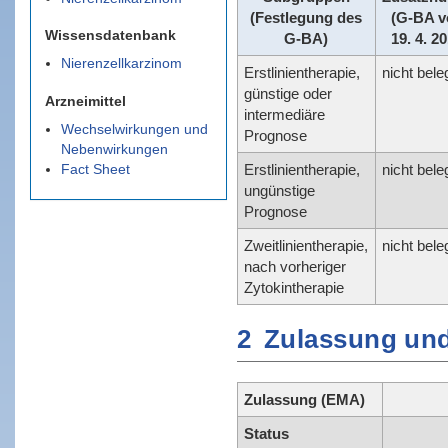
(Festlegung des
(G-BA 
Wissensdatenbank
G-BA)
19. 4. 2
Nierenzellkarzinom
Erstlinientherapie,
nicht bele
günstige oder
Arzneimittel
intermediäre
Wechselwirkungen und
Prognose
Nebenwirkungen
Fact Sheet
Erstlinientherapie,
nicht bele
ungünstige
Prognose
Zweitlinientherapie,
nicht bele
nach vorheriger
Zytokintherapie
2
Zulassung und
Zulassung (EMA)
Status