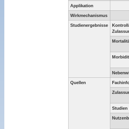
Applikation
Wirkmechanismus
Studienergebnisse
Kontroll
Zulassu
Mortalit
Morbidit
Nebenw
Quellen
Fachinf
Zulassu
Studien
Nutzenb