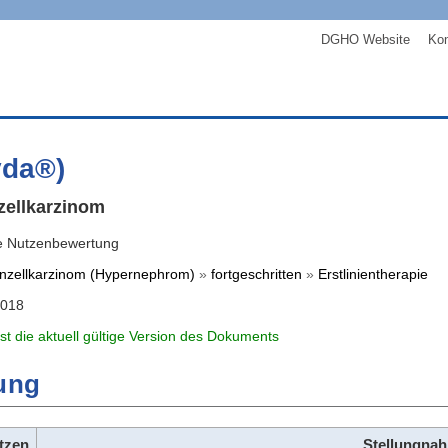
DGHO Website
Kon
vda®)
zellkarzinom
e Nutzenbewertung
nzellkarzinom (Hypernephrom)
»
fortgeschritten
»
Erstlinientherapie
2018
ist die aktuell gültige Version des Dokuments
ung
tzen
Stellungn