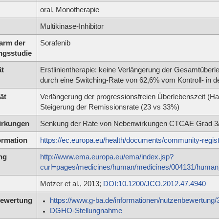
oral, Monotherapie
Multikinase-Inhibitor
arm der
Sorafenib
ngsstudie
ät
Erstlinientherapie: keine Verlängerung der Gesamtüberle
durch eine Switching-Rate von 62,6% vom Kontroll- in d
ät
Verlängerung der progressionsfreien Überlebenszeit (H
Steigerung der Remissionsrate (23 vs 33%)
irkungen
Senkung der Rate von Nebenwirkungen CTCAE Grad 3/
ormation
https://ec.europa.eu/health/documents/community-reg
ng
http://www.ema.europa.eu/ema/index.jsp?
curl=pages/medicines/human/medicines/004131/hum
Motzer et al., 2013;
DOI:10.1200/JCO.2012.47.4940
ewertung
https://www.g-ba.de/informationen/nutzenbewertung/
DGHO-Stellungnahme