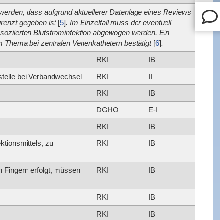
 werden, dass aufgrund aktuellerer Datenlage eines Reviews
grenzt gegeben ist
[
5
]
. Im Einzelfall muss der eventuell
ssoziierten Blutstrominfektion abgewogen werden. Ein
um Thema bei zentralen Venenkathetern bestätigt
[
6
]
.
RKI
IB
sstelle bei Verbandwechsel
RKI
II
RKI
IB
DGHO
E-I
RKI
IB
ktionsmittels, zu
RKI
IB
n Fingern erfolgt, müssen
RKI
IB
RKI
IB
RKI
IB