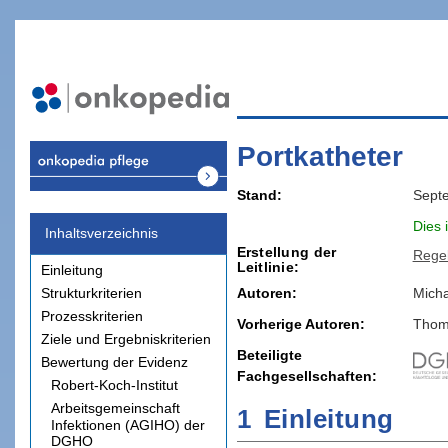
Portkatheter
Stand
Sept
Dies 
Inhaltsverzeichnis
Erstellung der
Rege
Leitlinie
Einleitung
Strukturkriterien
Autoren:
Micha
Prozesskriterien
Vorherige Autoren:
Thom
Ziele und Ergebniskriterien
Beteiligte
Bewertung der Evidenz
Fachgesellschaften
Robert-Koch-Institut
Arbeitsgemeinschaft
1
Einleitung
Infektionen (AGIHO) der
DGHO