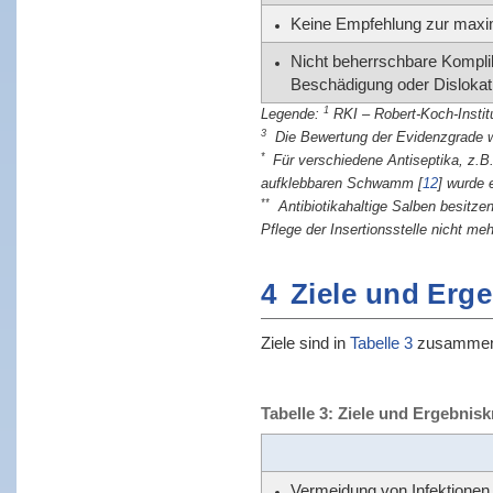
Keine Empfehlung zur maxi
Nicht beherrschbare Kompli
Beschädigung oder Dislokat
1
RKI – Robert-Koch-Institu
3
Die Bewertung der Evidenzgrade 
*
Für verschiedene Antiseptika, z.
aufklebbaren Schwamm
[
12
]
wurde e
**
Antibiotikahaltige Salben besitze
Pflege der Insertionsstelle nicht m
4
Ziele und Erge
Ziele sind in
Tabelle 3
zusammen
Tabelle 3: Ziele und Ergebniskr
Vermeidung von Infektionen