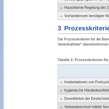
Hausinterne Regelung der Zu
Vorhandensein benötigter Ma
3
Prozesskriteri
Die Prozesskriterien für die Be
Venenkatheter“ übereinstimmen w
Tabelle 2: Prozesskriterien fü
Implantationen von Portsys
hygienische Händedesinfekt
Desinfektion der Einstichste
Verbandwechsel mittels Non