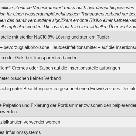
eitlinie „Zentrale Venenkatheter“ muss auch hier darauf hingewiesen
tion für einen wasserdampfdurchlässigen Transparentverband nur be
en das damit verbundene signifikant erhöhte Risiko einer katheter-a
ell empfohlen werden. Dies wird auch in einer aktuellen Übersicht z
sstelle mit steriler NaCl0,9%-Lösung und sterilem Tupfer
 – bevorzugt alkoholische Hautdesinfektionsmittel – auf die Insertion
n oder Gels bei Transparentverbänden
ellen** Cremes oder Salben auf die Insertionsstelle aufbringen
heter brauchen keinen Verband
flächig unter Beachtung der vorgeschriebenen Einwirkzeit des Desinfe
ine Palpation und Fixierung der Portkammer zwischen den palpierende
n werden.
ezialkanülen verwendet werden
des Infusionssystems