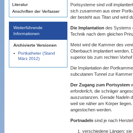
Literatur
Portsysteme sind voll implantie
sich zusammen aus einer Portka
Anschriften der Verfasser
der besteht aus Titan und wird
Weiterführende
Die Implantation
des Systems er
Informationen
Technik nach dem gleichen Prinz
Meist wird die Kammer des venös
Archivierte Versionen
Oberbauch implantiert werden. Der
Portkatheter (Stand
superior bis zum rechten Vorhof 
März 2012)
Die Implantation der Portkammer 
subcutanen Tunnel zur Kammer d
Der Zugang zum Portsystem
w
erforderlich,
die schräger angesch
auszustanzen. Gerade Nadeln di
weil sie näher am Körper liegen
angestochen werden.
Portnadeln
sind je nach Herstel
verschiedene Längen: sie 