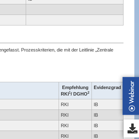
fasst. Prozesskriterien, die mit der Leitlinie „Zentrale
Empfehlung
Evidenzgrad
1
2
RKI
/ DGHO
RKI
IB
RKI
IB
RKI
IB
RKI
IB