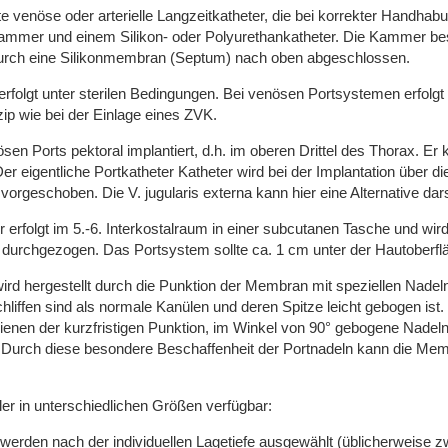
rte venöse oder arterielle Langzeitkatheter, die bei korrekter Handh
mmer und einem Silikon- oder Polyurethankatheter. Die Kammer beste
 durch eine Silikonmembran (Septum) nach oben abgeschlossen.
folgt unter sterilen Bedingungen. Bei venösen Portsystemen erfolgt d
ip wie bei der Einlage eines ZVK.
en Ports pektoral implantiert, d.h. im oberen Drittel des Thorax.
 eigentliche Portkatheter Katheter wird bei der Implantation über die 
vorgeschoben. Die V. jugularis externa kann hier eine Alternative dars
erfolgt im 5.-6. Interkostalraum in einer subcutanen Tasche und wird 
urchgezogen. Das Portsystem sollte ca. 1 cm unter der Hautoberflä
ird hergestellt durch die Punktion der Membran mit speziellen Nadel
liffen sind als normale Kanülen und deren Spitze leicht gebogen ist.
enen der kurzfristigen Punktion, im Winkel von 90° gebogene Nadel
. Durch diese besondere Beschaffenheit der Portnadeln kann die Mem
ler in unterschiedlichen Größen verfügbar:
werden nach der individuellen Lagetiefe ausgewählt (üblicherweise 