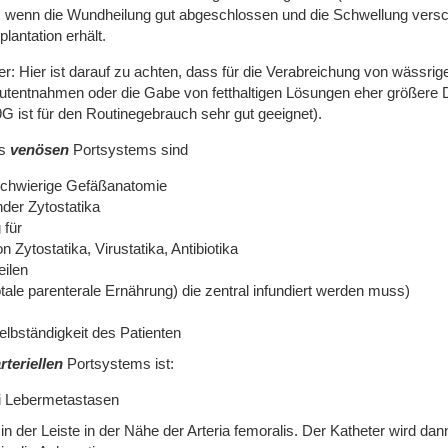
, wenn die Wundheilung gut abgeschlossen und die Schwellung versc
antation erhält.
 Hier ist darauf zu achten, dass für die Verabreichung von wässri
lutentnahmen oder die Gabe von fetthaltigen Lösungen eher größere
ist für den Routinegebrauch sehr gut geeignet).
es
venösen
Portsystems sind
schwierige Gefäßanatomie
der Zytostatika
 für
n Zytostatika, Virustatika, Antibiotika
eilen
ale parenterale Ernährung) die zentral infundiert werden muss)
elbständigkeit des Patienten
rteriellen
Portsystems ist:
i Lebermetastasen
n der Leiste in der Nähe der Arteria femoralis. Der Katheter wird dann