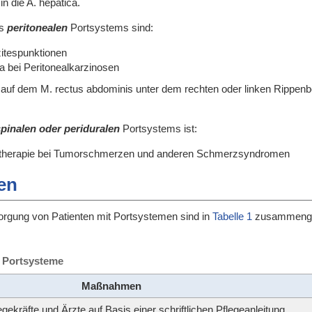
n die A. hepatica.
es
peritonealen
Portsystems sind:
itespunktionen
a bei Peritonealkarzinosen
 auf dem M. rectus abdominis unter dem rechten oder linken Rippenb
pinalen oder periduralen
Portsystems ist:
ztherapie bei Tumorschmerzen und anderen Schmerzsyndromen
ien
rsorgung von Patienten mit Portsystemen sind in
Tabelle 1
zusammenge
ür Portsysteme
Maßnahmen
ekräfte und Ärzte auf Basis einer schriftlichen Pflegeanleitung