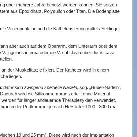
abung über mehrere Jahre benutzt werden können. Sie setzen
ht aus Epoxidharz, Polysulfon oder Titan. Die Bodenplatte
ie Venenpunktion und die Katheterisierung mittels Seldinger-
 Er kann aber auch auf dem Oberarm, dem Unterarm oder dem
V. jugularis interna oder die V. subclavia über die V. cava
tellen.
an der Muskelfaszie fixiert. Der Katheter wird in einem
che liegen.
n:
dafür sind zwingend spezielle Nadeln
, sog. „Huber-Nadeln“,
 Dadurch wird die Silikonmembran zerteilt ohne Material
n werden für länger andauernde Therapiezyklen verwendet,
bran in der Portkammer je nach Hersteller 1000 - 3000 mal
zwischen 19 und 25 mm). Diese wird nach der Implantation