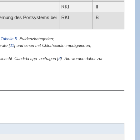
RKI
III
fernung des Portsystems bei
RKI
IB
e
Tabelle 5
. Evidenzkategorien;
arate
[
11
]
und einen mit Chlorhexidin imprägnierten,
einschl. Candida spp. beitragen
[
8
]
. Sie werden daher zur