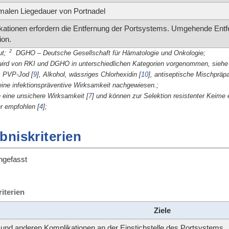
malen Liegedauer von Portnadel
kationen erfordern die Entfernung der Portsystems. Umgehende Ent
ion.
2
t;
DGHO – Deutsche Gesellschaft für Hämatologie und Onkologie;
wird von RKI und DGHO in unterschiedlichen Kategorien vorgenommen, sieh
B. PVP-Jod
[
9
]
, Alkohol, wässriges Chlorhexidin
[
10
]
, antiseptische Mischpräp
ine infektionspräventive Wirksamkeit nachgewiesen.;
n eine unsichere Wirksamkeit
[
7
]
und können zur Selektion resistenter Keime 
ehr empfohlen
[
4
]
;
bniskriterien
gefasst
iterien
Ziele
 und anderen Komplikationen an der Einstichstelle des Portsystems