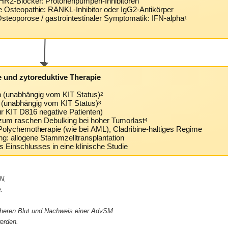
 HR2-Blocker: Protonenpumpen-Inhibitoren
e Osteopathie: RANKL-Inhibitor oder IgG2-Antikörper
steoporose / gastrointestinaler Symptomatik: IFN-alpha
1
te und zytoreduktive Therapie
n (unabhängig vom KIT Status)
2
ib (unabhängig vom KIT Status)
3
r KIT D816 negative Patienten)
zum raschen Debulking bei hoher Tumorlast
4
: Polychemotherapie (wie bei AML), Cladribine-haltiges Regime
ng: allogene Stammzelltransplantation
s Einschlusses in eine klinische Studie
N,
.
pheren Blut und Nachweis einer AdvSM
werden.