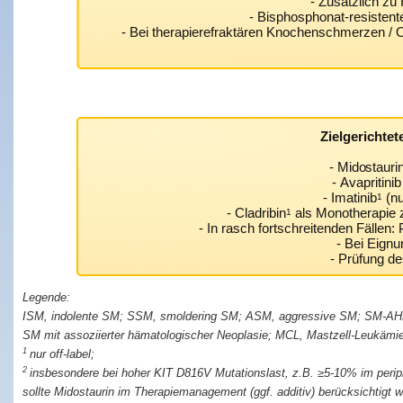
- Zusätzlich zu
- Bisphosphonat-resistent
- Bei therapierefraktären Knochenschmerzen / O
Zielgerichte
- Midostauri
- Avapritin
- Imatinib
(nu
1
- Cladribin
als Monotherapie 
1
- In rasch fortschreitenden Fällen
- Bei Eignu
- Prüfung de
ISM, indolente SM; SSM, smoldering SM; ASM, aggressive SM; SM-AH
SM mit assoziierter hämatologischer Neoplasie; MCL, Mastzell-Leukämie
1
nur off-label;
2
insbesondere bei hoher KIT D816V Mutationslast, z.B. ≥5-10% im peri
sollte Midostaurin im Therapiemanagement (ggf. additiv) berücksichtigt 