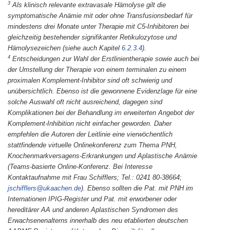
3
Als klinisch relevante extravasale Hämolyse gilt die
symptomatische Anämie mit oder ohne Transfusionsbedarf für
mindestens drei Monate unter Therapie mit C5-Inhibitoren bei
gleichzeitig bestehender signifikanter Retikulozytose und
Hämolysezeichen (siehe auch Kapitel
6.2.3.4
).
4
Entscheidungen zur Wahl der Erstlinientherapie sowie auch bei
der Umstellung der Therapie von einem terminalen zu einem
proximalen Komplement-Inhibitor sind oft schwierig und
unübersichtlich. Ebenso ist die gewonnene Evidenzlage für eine
solche Auswahl oft nicht ausreichend, dagegen sind
Komplikationen bei der Behandlung im erweiterten Angebot der
Komplement-Inhibition nicht einfacher geworden. Daher
empfehlen die Autoren der Leitlinie eine vierwöchentlich
stattfindende virtuelle Onlinekonferenz zum Thema PNH,
Knochenmarkversagens-Erkrankungen und Aplastische Anämie
(Teams-basierte Online-Konferenz. Bei Interesse
Kontaktaufnahme mit Frau Schifflers; Tel.: 0241 80-38664;
jschifflers@ukaachen.de
). Ebenso sollten die Pat. mit PNH im
Internationen IPIG-Register und Pat. mit erworbener oder
hereditärer AA und anderen Aplastischen Syndromen des
Erwachsenenalterns innerhalb des neu etablierten deutschen