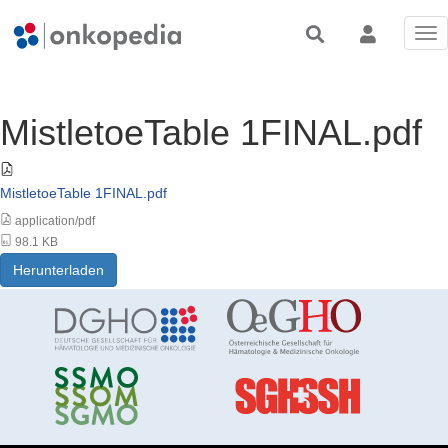
Tog
nav
MistletoeTable 1FINAL.pdf
MistletoeTable 1FINAL.pdf
application/pdf
98.1 KB
Herunterladen