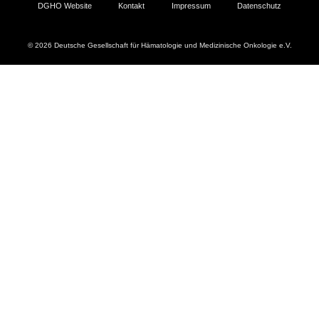
DGHO Website
Kontakt
Impressum
Datenschutz
© 2026 Deutsche Gesellschaft für Hämatologie und Medizinische Onkologie e.V.