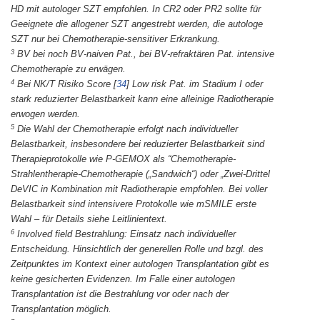
HD mit autologer SZT empfohlen. In CR2 oder PR2 sollte für
Geeignete die allogener SZT angestrebt werden, die autologe
SZT nur bei Chemotherapie-sensitiver Erkrankung.
3
BV bei noch BV-naiven Pat., bei BV-refraktären Pat. intensive
Chemotherapie zu erwägen.
4
Bei NK/T Risiko Score
[
34
]
Low risk Pat. im Stadium I oder
stark reduzierter Belastbarkeit kann eine alleinige Radiotherapie
erwogen werden.
5
Die Wahl der Chemotherapie erfolgt nach individueller
Belastbarkeit, insbesondere bei reduzierter Belastbarkeit sind
Therapieprotokolle wie P-GEMOX als “Chemotherapie-
Strahlentherapie-Chemotherapie („Sandwich“) oder „Zwei-Drittel
DeVIC in Kombination mit Radiotherapie empfohlen. Bei voller
Belastbarkeit sind intensivere Protokolle wie mSMILE erste
Wahl – für Details siehe Leitlinientext.
6
Involved field Bestrahlung: Einsatz nach individueller
Entscheidung. Hinsichtlich der generellen Rolle und bzgl. des
Zeitpunktes im Kontext einer autologen Transplantation gibt es
keine gesicherten Evidenzen. Im Falle einer autologen
Transplantation ist die Bestrahlung vor oder nach der
Transplantation möglich.