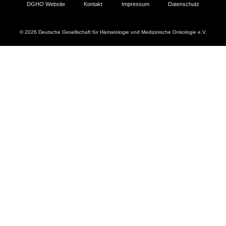
DGHO Website
Kontakt
Impressum
Datenschutz
© 2026 Deutsche Gesellschaft für Hämatologie und Medizinische Onkologie e.V.