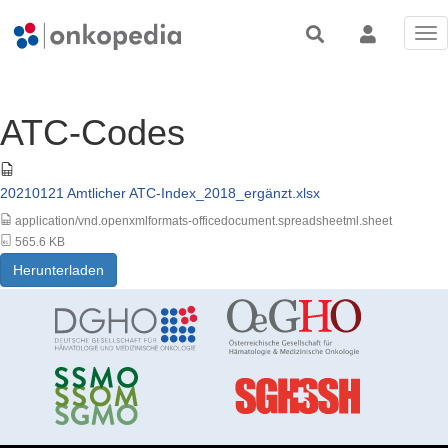
Tog
nav
ATC-Codes
20210121 Amtlicher ATC-Index_2018_ergänzt.xlsx
application/vnd.openxmlformats-officedocument.spreadsheetml.sheet
565.6 KB
Herunterladen