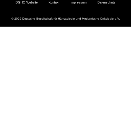
DGHO Website
Kontakt
Impressum
Datenschutz
© 2026 Deutsche Gesellschaft für Hämatologie und Medizinische Onkologie e.V.