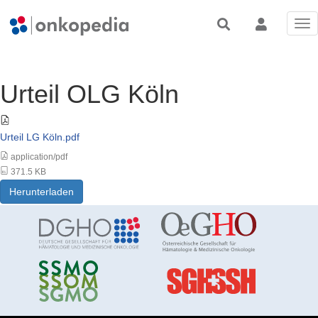
Tog
nav
Urteil OLG Köln
Urteil LG Köln.pdf
application/pdf
371.5 KB
Herunterladen