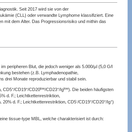
agnostik. Seit 2017 wird sie von der
eukämie (CLL) oder verwandte Lymphome klassifiziert. Eine
n mit dem Alter. Das Progressionsrisiko und mithin das
 peripheren Blut, die jedoch weniger als 5.000/µl (5,0 G/l
krankung bestehen (z.B. Lymphadenopathie,
 drei Monate reproduzierbar und stabil sein.
+
+
low
+
low
n, CD5
/CD19
/CD20
/CD23
/Ig
). Die beiden häufigsten
. F.; Leichtkettenrestriktion,
-
+
+
+
 20% d. F.; Leichtkettenrestriktion, CD5
/CD19
/CD20
/Ig
)
ine tissue-type MBL, welche charakterisiert ist durch: