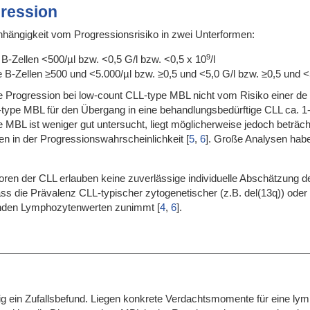
gression
nhängigkeit vom Progressionsrisiko in zwei Unterformen:
9
-Zellen <500/µl bzw. <0,5 G/l bzw. <0,5 x 10
/l
B-Zellen ≥500 und <5.000/µl bzw. ≥0,5 und <5,0 G/l bzw. ≥0,5 und <
e Progression bei low-count CLL-type MBL nicht vom Risiko einer de 
-type MBL für den Übergang in eine behandlungsbedürftige CLL ca. 
BL ist weniger gut untersucht, liegt möglicherweise jedoch beträc
n in der Progressionswahrscheinlichkeit
[
5
,
6
]
. Große Analysen habe
ren der CLL erlauben keine zuverlässige individuelle Abschätzung d
, dass die Prävalenz CLL-typischer zytogenetischer (z.B. del(13q)) od
enden Lymphozytenwerten zunimmt
[
4
,
6
]
.
ig ein Zufallsbefund. Liegen konkrete Verdachtsmomente für eine lym