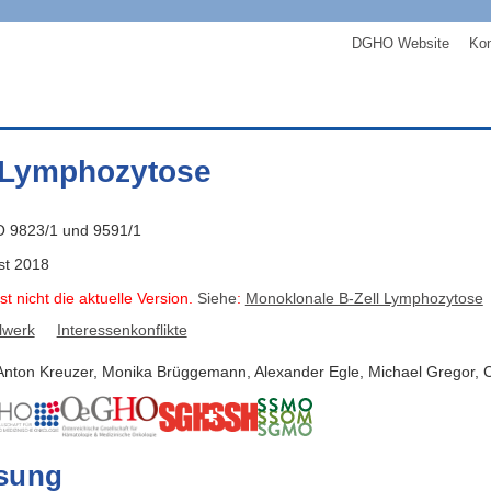
DGHO Website
Kon
 Lymphozytose
O 9823/1 und 9591/1
st 2018
st nicht die aktuelle Version.
Siehe
:
Monoklonale B-Zell Lymphozytose
lwerk
Interessenkonflikte
Anton
Kreuzer
,
Monika
Brüggemann
,
Alexander
Egle
,
Michael
Gregor
,
C
sung