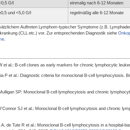
<0,5 G/l
einmalig nach 6-12 Monaten
≥0,5 und <5,0 G/l
regelmäßig alle 6-12 Monate
zusätzlichem Auftreten Lymphom-typischer Symptome (z.B. Lymphaden
rkrankung (CLL etc.) vor. Zur entsprechenden Diagnostik siehe
Onkop
me
.
 et al.: B-cell clones as early markers for chronic lymphocytic leu
 P et al.: Diagnostic criteria for monoclonal B-cell lymphocytosis.
lligan SP: Monoclonal B-cell lymphocytosis and chronic lymphocyt
'Connor SJ et al.: Monoclonal B-cell lymphocytosis and chronic lym
de Tute R et al.: Monoclonal B-cell lymphocytosis in a hospital-ba