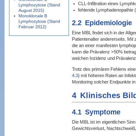
CLL-Infiltration eines Lymph
Lymphozytose (Stand
fehlende Lymphadenopathie 
August 2015)
Monoklonale B
Lymphozytose (Stand
2.2
Epidemiologie
Februar 2012)
Eine MBL findet sich in der All
Patientenalter andererseits. Mi
die an einer manifesten lymphopr
kann die Prävalenz >50% betrage
weichen Inzidenz und Prävalenz 
Trotz des primären Fehlens eines
4.3
) mit höheren Raten an Infek
Monitoring solcher Endpunkte in 
4
Klinisches Bil
4.1
Symptome
Die MBL ist im eigentlichen Sin
Gewichtsverlust, Nachtschweiß, 