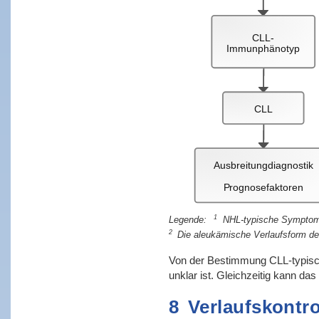
CLL-
Immunphänotyp
CLL
Ausbreitungdiagnostik
Prognosefaktoren
1
NHL-typische Symptome:
2
Die aleukämische Verlaufsform der
Von der Bestimmung CLL-typische
unklar ist. Gleichzeitig kann da
8
Verlaufskontr