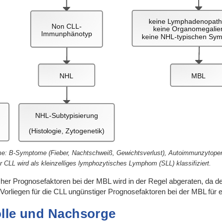
keine Lymphadenopath
Non CLL-
keine Organomegali
Immunphänotyp
keine NHL-typischen Sy
NHL
MBL
NHL-Subtypisierung
(Histologie, Zytogenetik)
 B-Symptome (Fieber, Nachtschweiß, Gewichtsverlust), Autoimmunzytopenie
 CLL wird als kleinzelliges lymphozytisches Lymphom (SLL) klassifiziert.
r Prognosefaktoren bei der MBL wird in der Regel abgeraten, da der
s Vorliegen für die CLL ungünstiger Prognosefaktoren bei der MBL für
olle und Nachsorge