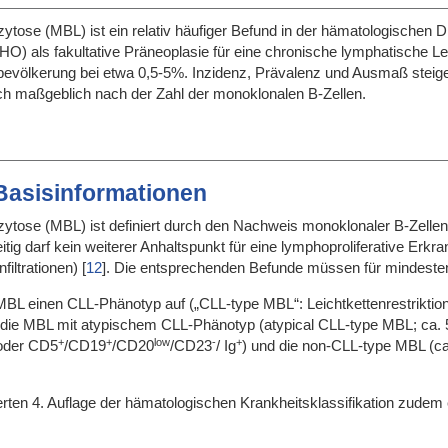
ose (MBL) ist ein relativ häufiger Befund in der hämatologischen Di
O) als fakultative Präneoplasie für eine chronische lymphatische L
nbevölkerung bei etwa 0,5-5%. Inzidenz, Prävalenz und Ausmaß steige
ch maßgeblich nach der Zahl der monoklonalen B-Zellen.
 Basisinformationen
tose (MBL) ist definiert durch den Nachweis monoklonaler B-Zellen im
eitig darf kein weiterer Anhaltspunkt für eine lymphoproliferative Er
filtrationen)
[
12
]
. Die entsprechenden Befunde müssen für mindestens
 MBL einen CLL-Phänotyp auf („CLL-type MBL“: Leichtkettenrestriktio
e MBL mit atypischem CLL-Phänotyp (atypical CLL-type MBL; ca. 5% d
+
+
low
-
+
der CD5
/CD19
/CD20
/CD23
/ Ig
) und die non-CLL-type MBL (ca.
rten 4. Auflage der hämatologischen Krankheitsklassifikation zudem e