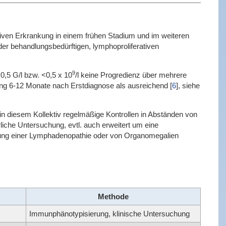
rativen Erkrankung in einem frühen Stadium und im weiteren
der behandlungsbedürftigen, lymphoproliferativen
9
0,5 G/l bzw. <0,5 x 10
/l keine Progredienz über mehrere
erung 6-12 Monate nach Erstdiagnose als ausreichend
[
6
]
, siehe
in diesem Kollektiv regelmäßige Kontrollen in Abständen von
liche Untersuchung, evtl. auch erweitert um eine
ung einer Lymphadenopathie oder von Organomegalien
Methode
Immunphänotypisierung, klinische Untersuchung