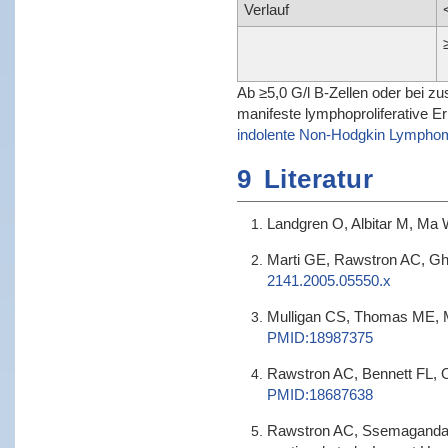
Verlauf
Ab ≥5,0 G/l B-Zellen oder bei 
manifeste lymphoproliferative E
indolente Non-Hodgkin Lympho
9
Literatur
Landgren O, Albitar M, Ma W
Marti GE, Rawstron AC, Ghia
2141.2005.05550.x
Mulligan CS, Thomas ME, Mu
PMID:18987375
Rawstron AC, Bennett FL, O
PMID:18687638
Rawstron AC, Ssemaganda A, 