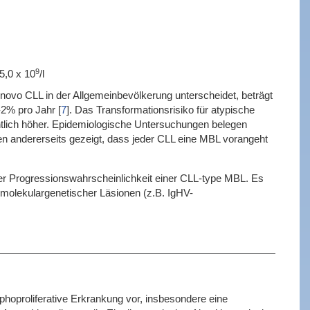
9
5,0 x 10
/l
novo CLL in der Allgemeinbevölkerung unterscheidet, beträgt
1-2% pro Jahr
[
7
]
. Das Transformationsrisiko für atypische
htlich höher. Epidemiologische Untersuchungen belegen
n andererseits gezeigt, dass jeder CLL eine MBL vorangeht
er Progressionswahrscheinlichkeit einer CLL-type MBL. Es
er molekulargenetischer Läsionen (z.B. IgHV-
phoproliferative Erkrankung vor, insbesondere eine