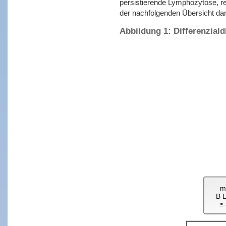
persistierende Lymphozytose, re
der nachfolgenden Übersicht darg
Abbildung 1: Differenzial
m
B 
≥ 