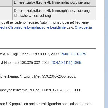
Differenzialblutbild, evtl. Immunphänotypisierung
Differenzialblutbild, evtl. Immunphänotypisierung,
klinische Untersuchung
opathie, Splenomegalie, Autoimmunzytopenie) liegt eine
edia Chronische Lymphatische Leukämie
bzw.
Onkopedia
kemia. N Engl J Med 360:659-667, 2009.
PMID:19213679
 Br J Haematol 130:325-332, 2005.
DOI:10.1111/j.1365-
ic leukemia. N Engl J Med 359:2065-2066, 2008.
phocytic leukemia. N Engl J Med 359:575-583, 2008.
sed UK population and a rural Ugandan population: a cross-