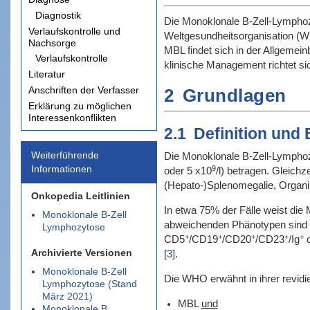
Diagnostik
Die Monoklonale B-Zell-Lymphozyt
Verlaufskontrolle und
Weltgesundheitsorganisation (WH
Nachsorge
MBL findet sich in der Allgemei
Verlaufskontrolle
klinische Management richtet si
Literatur
Anschriften der Verfasser
2
Grundlagen
Erklärung zu möglichen
Interessenkonflikten
2.1
Definition und
Weiterführende
Die Monoklonale B-Zell-Lymphozy
Informationen
9
oder 5 x10
/l) betragen. Gleichz
(Hepato-)Splenomegalie, Organin
Onkopedia Leitlinien
In etwa 75% der Fälle weist die
Monoklonale B-Zell
abweichenden Phänotypen sind di
Lymphozytose
+
+
+
+
+
CD5
/CD19
/CD20
/CD23
/Ig
o
Archivierte Versionen
[
3
]
.
Monoklonale B-Zell
Die WHO erwähnt in ihrer revidie
Lymphozytose (Stand
März 2021)
MBL
und
Monoklonale B