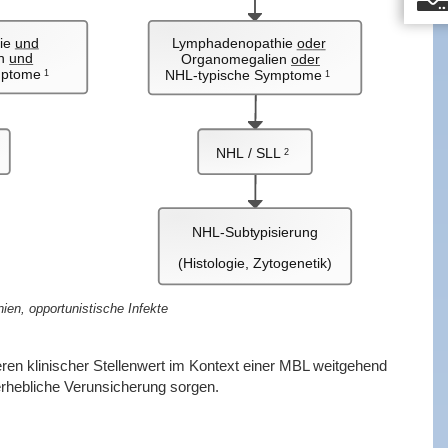
ie
und
Lymphadenopathie
oder
en
und
Organomegalien
oder
mptome
NHL-typische Symptome
1
1
NHL / SLL
2
NHL-Subtypisierung
(Histologie, Zytogenetik)
n, opportunistische Infekte
en klinischer Stellenwert im Kontext einer MBL weitgehend
 erhebliche Verunsicherung sorgen.