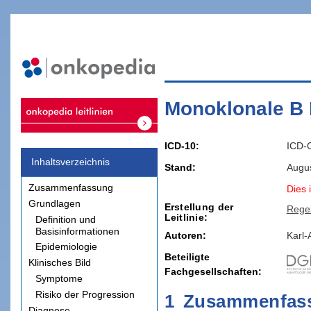
Monoklonale B
ICD-10
ICD-
Inhaltsverzeichnis
Stand
Augu
Zusammenfassung
Dies i
Grundlagen
Erstellung der
Rege
Leitlinie
Definition und
Basisinformationen
Autoren:
Karl-
Epidemiologie
Beteiligte
Klinisches Bild
Fachgesellschaften
Symptome
Risiko der Progression
1
Zusammenfas
Diagnose