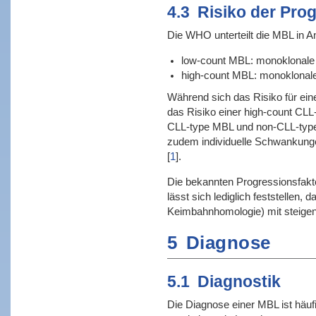
4.3
Risiko der Pro
Die WHO unterteilt die MBL in A
low-count MBL: monoklonale B
high-count MBL: monoklonale 
Während sich das Risiko für ein
das Risiko einer high-count CLL
CLL-type MBL und non-CLL-type M
zudem individuelle Schwankunge
[
1
]
.
Die bekannten Progressionsfakto
lässt sich lediglich feststellen
Keimbahnhomologie) mit steig
5
Diagnose
5.1
Diagnostik
Die Diagnose einer MBL ist häuf