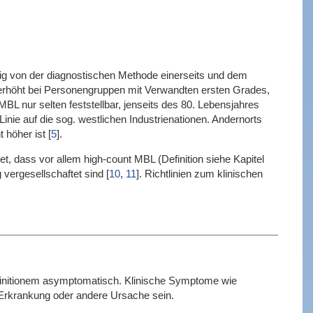
gig von der diagnostischen Methode einerseits und dem
h erhöht bei Personengruppen mit Verwandten ersten Grades,
MBL nur selten feststellbar, jenseits des 80. Lebensjahres
nie auf die sog. westlichen Industrienationen. Andernorts
t höher ist
[
5
]
.
t, dass vor allem high-count MBL (Definition siehe Kapitel
 vergesellschaftet sind
[
10
,
11
]
. Richtlinien zum klinischen
definitionem asymptomatisch. Klinische Symptome wie
 Erkrankung oder andere Ursache sein.