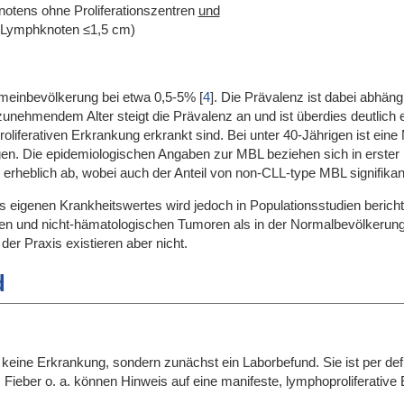
knotens ohne Proliferationszentren
und
(Lymphknoten ≤1,5 cm)
gemeinbevölkerung bei etwa 0,5-5%
[
4
]
. Die Prävalenz ist dabei abhän
t zunehmendem Alter steigt die Prävalenz an und ist überdies deutlic
oliferativen Erkrankung erkrankt sind. Bei unter 40-Jährigen ist eine 
n. Die epidemiologischen Angaben zur MBL beziehen sich in erster Li
erheblich ab, wobei auch der Anteil von non-CLL-type MBL signifikan
 eigenen Krankheitswertes wird jedoch in Populationsstudien berichte
ten und nicht-hämatologischen Tumoren als in der Normalbevölkerung
der Praxis existieren aber nicht.
d
n keine Erkrankung, sondern zunächst ein Laborbefund. Sie ist per 
Fieber o. a. können Hinweis auf eine manifeste, lymphoproliferative