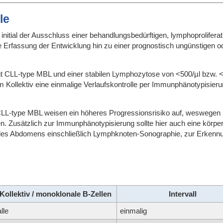
le
d initial der Ausschluss einer behandlungsbedürftigen, lymphoprolife
ge Erfassung der Entwicklung hin zu einer prognostisch ungünstigen o
nt CLL-type MBL und einer stabilen Lymphozytose von <500/µl bzw. <
em Kollektiv eine einmalige Verlaufskontrolle per Immunphänotypisi
 CLL-type MBL weisen ein höheres Progressionsrisiko auf, weswegen 
n. Zusätzlich zur Immunphänotypisierung sollte hier auch eine körper
es Abdomens einschließlich Lymphknoten-Sonographie, zur Erkenn
Kollektiv / monoklonale B-Zellen
Intervall
alle
einmalig