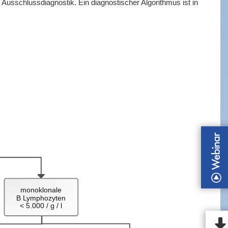
Ausschlussdiagnostik. Ein diagnostischer Algorithmus ist in
monoklonale
B Lymphozyten
< 5.000 / g / l