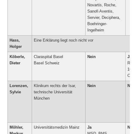
Novartis, Roche,
Sanofi Aventis,
Servier, Deciphera,
Boehringer-
Hass,
Eine Erklärung liegt noch nicht vor
Holger
Köberle,
Claraspital Basel
Nein
Ja
Dieter
Basel Schweiz
Ro
10.
CH
Lorenzen,
Klinikum rechts der Isar,
Nein
Nei
Sylvie
technische Universität
München
Möhler,
Universitätsmedizin Mainz
Ja
Nei
Markus
MSD, BMS,