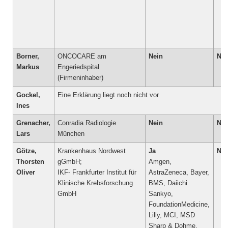
Borner,
ONCOCARE am
Nein
Nei
Markus
Engeriedspital
(Firmeninhaber)
Gockel,
Eine Erklärung liegt noch nicht vor
Ines
Grenacher,
Conradia Radiologie
Nein
Nei
Lars
München
Götze,
Krankenhaus Nordwest
Ja
Nei
Thorsten
gGmbH;
Amgen,
Oliver
IKF- Frankfurter Institut für
AstraZeneca, Bayer,
Klinische Krebsforschung
BMS, Daiichi
Sankyo,
FoundationMedicine,
Lilly, MCI, MSD
Sharp & Dohme,