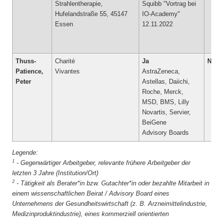
Strahlentherapie,
Squibb "Vortrag bei
Hufelandstraße 55, 45147
IO-Academy"
Essen
12.11.2022
Thuss-
Charité
Ja
Nei
Patience,
Vivantes
AstraZeneca,
Peter
Astellas, Daiichi,
Roche, Merck,
MSD, BMS, Lilly
Novartis, Servier,
BeiGene
Advisory Boards
1
-
Gegenwärtiger Arbeitgeber, relevante frühere Arbeitgeber der
letzten 3 Jahre (Institution/Ort)
2
-
Tätigkeit als Berater*in bzw. Gutachter*in oder bezahlte Mitarbeit in
einem wissenschaftlichen Beirat / Advisory Board eines
Unternehmens der Gesundheitswirtschaft (z. B. Arzneimittelindustrie,
Medizinproduktindustrie), eines kommerziell orientierten