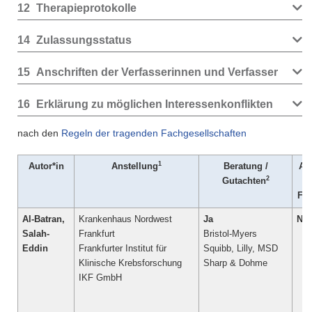
12
Therapieprotokolle
14
Zulassungsstatus
15
Anschriften der Verfasserinnen und Verfasser
16
Erklärung zu möglichen Interessenkonflikten
nach den
Regeln der tragenden Fachgesellschaften
1
Autor*in
Anstellung
Beratung /
Ak
2
Gutachten
Fo
Al-Batran,
Krankenhaus Nordwest
Ja
Nei
Salah-
Frankfurt
Bristol-Myers
Eddin
Frankfurter Institut für
Squibb, Lilly, MSD
Klinische Krebsforschung
Sharp & Dohme
IKF GmbH