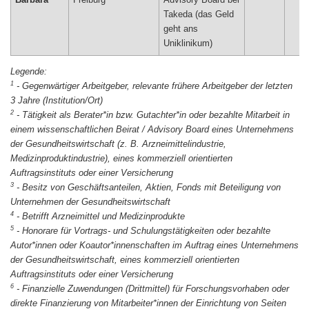
Barbara
Freiburg
Advisory Board bei
Takeda (das Geld
geht ans
Uniklinikum)
1
-
Gegenwärtiger Arbeitgeber, relevante frühere Arbeitgeber der letzten
3 Jahre (Institution/Ort)
2
-
Tätigkeit als Berater*in bzw. Gutachter*in oder bezahlte Mitarbeit in
einem wissenschaftlichen Beirat / Advisory Board eines Unternehmens
der Gesundheitswirtschaft (z. B. Arzneimittelindustrie,
Medizinproduktindustrie), eines kommerziell orientierten
Auftragsinstituts oder einer Versicherung
3
-
Besitz von Geschäftsanteilen, Aktien, Fonds mit Beteiligung von
Unternehmen der Gesundheitswirtschaft
4
-
Betrifft Arzneimittel und Medizinprodukte
5
-
Honorare für Vortrags- und Schulungstätigkeiten oder bezahlte
Autor*innen oder Koautor*innenschaften im Auftrag eines Unternehmens
der Gesundheitswirtschaft, eines kommerziell orientierten
Auftragsinstituts oder einer Versicherung
6
-
Finanzielle Zuwendungen (Drittmittel) für Forschungsvorhaben oder
direkte Finanzierung von Mitarbeiter*innen der Einrichtung von Seiten