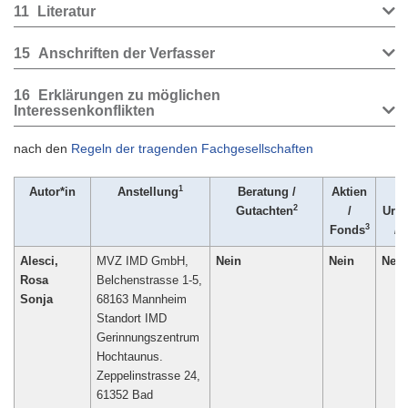
11
Literatur
15
Anschriften der Verfasser
16
Erklärungen zu möglichen
Interessenkonflikten
nach den
Regeln der tragenden Fachgesellschaften
1
Autor*in
Anstellung
Beratung /
Aktien
Pa
2
Gutachten
/
Urhe
3
Fonds
/ 
Alesci,
MVZ IMD GmbH,
Nein
Nein
Nein
Rosa
Belchenstrasse 1-5,
Sonja
68163 Mannheim
Standort IMD
Gerinnungszentrum
Hochtaunus.
Zeppelinstrasse 24,
61352 Bad