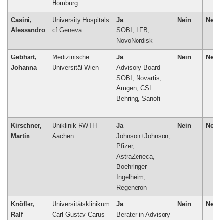
Homburg
Casini,
University Hospitals
Ja
Nein
Nein
Alessandro
of Geneva
SOBI, LFB,
NovoNordisk
Gebhart,
Medizinische
Ja
Nein
Nein
Johanna
Universität Wien
Advisory Board
SOBI, Novartis,
Amgen, CSL
Behring, Sanofi
Kirschner,
Uniklinik RWTH
Ja
Nein
Nein
Martin
Aachen
Johnson+Johnson,
Pfizer,
AstraZeneca,
Boehringer
Ingelheim,
Regeneron
Knöfler,
Universitätsklinikum
Ja
Nein
Nein
Ralf
Carl Gustav Carus
Berater in Advisory