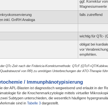
ggf. Korrektur vo
Magnesiumwerte ü
nkryokonservierung
falls zutreffend
men inkl. GnRH Analoga
wichtig für QTc- 
obligat bei kardia
vor Verabreichun
empfehlen.
 der QTc-Zeit nach der Fridericia-Korrekturmethode: QTcF (QTcF=QT/Kubikwu
uadratwurzel von RR) zu unnötigen Unterbrechungen der ATO-Therapie füh
ytochemie / Immunphänotypisierung
ie der APL-Blasten ist diagnostisch wegweisend und erlaubt in der R
atologie für die Knochenmarkzytologie mittels virtueller Mikroskop
wei Subtypen unterschieden, die wesentlich häufigere hypergranulä
 Merkmale sind in
Tabelle 3
dargestellt.