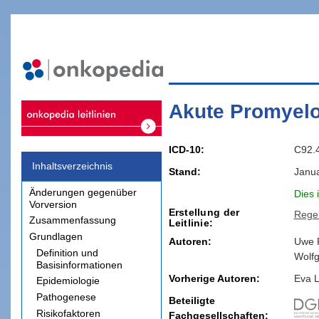
Akute Promyelo
ICD-10
C92.
Inhaltsverzeichnis
Stand
Janu
Änderungen gegenüber
Dies 
Vorversion
Erstellung der
Rege
Zusammenfassung
Leitlinie
Grundlagen
Autoren:
Uwe
Definition und
Wolf
Basisinformationen
Vorherige Autoren:
Eva
L
Epidemiologie
Pathogenese
Beteiligte
Risikofaktoren
Fachgesellschaften