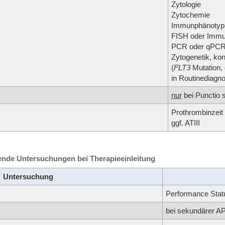
Zytologie
Zytochemie
Immunphänotypi
FISH oder Immu
PCR oder qPC
Zytogenetik, kon
(
FLT3
Mutation, 
in Routinediagnos
nur
bei Punctio 
Prothrombinzeit 
ggf. ATIII
ende Untersuchungen bei Therapieeinleitung
Untersuchung
Performance St
bei sekundärer AP