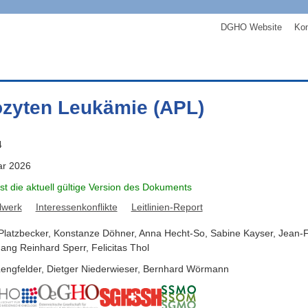
DGHO Website
Kon
zyten Leukämie (APL)
4
ar 2026
ist die aktuell gültige Version des Dokuments
lwerk
Interessenkonflikte
Leitlinien-Report
Platzbecker
,
Konstanze
Döhner
,
Anna
Hecht-So
,
Sabine
Kayser
,
Jean-F
gang Reinhard
Sperr
,
Felicitas
Thol
engfelder
,
Dietger
Niederwieser
,
Bernhard
Wörmann