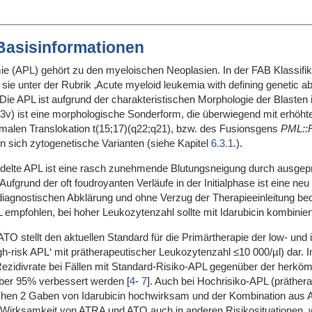
 Basisinformationen
 (APL) gehört zu den myeloischen Neoplasien. In der FAB Klassifika
sie unter der Rubrik ‚Acute myeloid leukemia with defining genetic ab
 Die APL ist aufgrund der charakteristischen Morphologie der Blasten 
v) ist eine morphologische Sonderform, die überwiegend mit erhöht
alen Translokation t(15;17)(q22;q21), bzw. des Fusionsgens
PML::
en sich zytogenetische Varianten (siehe Kapitel
6.3.1
.).
andelte APL ist eine rasch zunehmende Blutungsneigung durch ausgep
grund der oft foudroyanten Verläufe in der Initialphase ist eine neu
diagnostischen Abklärung und ohne Verzug der Therapieeinleitung be
L empfohlen, bei hoher Leukozytenzahl sollte mit Idarubicin kombinie
O stellt den aktuellen Standard für die Primärtherapie der low- un
gh-risk APL‘ mit prätherapeutischer Leukozytenzahl ≤10 000/µl) dar.
ezidivrate bei Fällen mit Standard-Risiko-APL gegenüber der herköm
ber 95% verbessert werden
[
4
-
7
]
. Auch bei Hochrisiko-APL (präther
chen 2 Gaben von Idarubicin hochwirksam und der Kombination aus
 Wirksamkeit von ATRA und ATO auch in anderen Risikosituationen, wie