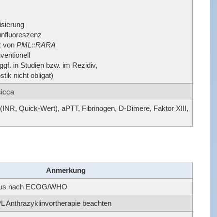
sierung
nfluoreszenz
R von
PML::RARA
ventionell
ggf. in Studien bzw. im Rezidiv,
tik nicht obligat)
sicca
(INR, Quick-Wert), aPTT, Fibrinogen, D-Dimere, Faktor XIII,
Anmerkung
atus nach ECOG/WHO
L Anthrazyklinvortherapie beachten