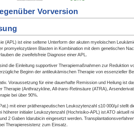
egenüber Vorversion
sung
 (APL) ist eine seltene Unterform der akuten myeloischen Leukämie
der promyelozytären Blasten in Kombination mit dem genetischen Na
lauben die zweifelsfreie Diagnose einer APL.
 sind die Einleitung supportiver Therapiemaßnahmen zur Reduktion vo
rzügliche Beginn der antileukämischen Therapie von essenzieller B
rativ. Voraussetzung für eine dauerhafte Remission und Heilung ist d
er Therapie (Anthrazykline, All-
trans
-Retinsäure (ATRA), Arsenderivate
erapie bei über 90%.
(Pat.) mit einer prätherapeutischen Leukozytenzahl ≤10 000/µl stellt
ei höherer initialer Leukozytenzahl (Hochrisiko-APL) ist ATO aktuell
und 2 Gaben Idarubicin eingesetzt werden. Transplantationsverfahre
 bei Therapieresistenz zum Einsatz.