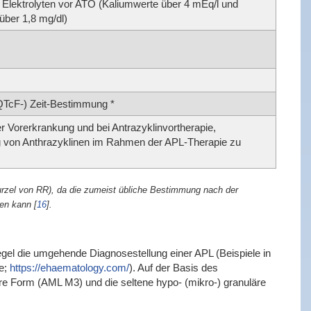
n Elektrolyten vor ATO (Kaliumwerte über 4 mEq/l und
ber 1,8 mg/dl)
(QTcF-) Zeit-Bestimmung *
ler Vorerkrankung und bei Antrazyklinvortherapie,
g von Anthrazyklinen im Rahmen der APL-Therapie zu
rzel von RR), da die zumeist übliche Bestimmung nach der
ren kann
[
16
]
.
egel die umgehende Diagnosestellung einer APL (Beispiele in
ie;
https://ehaematology.com/
). Auf der Basis des
re Form (AML M3) und die seltene hypo- (mikro-) granuläre