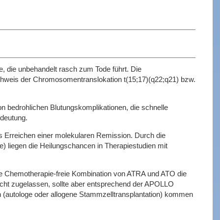
, die unbehandelt rasch zum Tode führt. Die
chweis der Chromosomentranslokation t(15;17)(q22;q21) bzw.
n bedrohlichen Blutungskomplikationen, die schnelle
edeutung.
as Erreichen einer molekularen Remission. Durch die
) liegen die Heilungschancen in Therapiestudien mit
 die Chemotherapie-freie Kombination von ATRA und ATO die
 nicht zugelassen, sollte aber entsprechend der APOLLO
n (autologe oder allogene Stammzelltransplantation) kommen