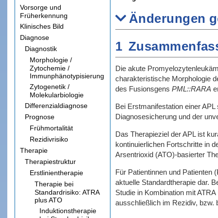
Vorsorge und
Änderungen g
Früherkennung
Klinisches Bild
Diagnose
1
Zusammenfas
Diagnostik
Morphologie /
Die akute Promyelozytenleukämie
Zytochemie /
Immunphänotypisierung
charakteristische Morphologie 
Zytogenetik /
des Fusionsgens
PML::RARA
er
Molekularbiologie
Differenzialdiagnose
Bei Erstmanifestation einer APL
Diagnosesicherung und der unve
Prognose
Frühmortalität
Das Therapieziel der APL ist ku
Rezidivrisiko
kontinuierlichen Fortschritte in d
Therapie
Arsentrioxid (ATO)-basierter Th
Therapiestruktur
Für Patientinnen und Patienten 
Erstlinientherapie
aktuelle Standardtherapie dar. B
Therapie bei
Studie in Kombination mit ATRA 
Standardrisiko: ATRA
plus ATO
ausschließlich im Rezidiv, bzw.
Induktionstherapie