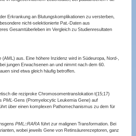
 der Erkrankung an Blutungskomplikationen zu versterben,
sbesondere nicht-selektionierte Pat.-Daten aus
hteres Gesamtüberleben im Vergleich zu Studienresultaten
e (AML) aus. Eine höhere Inzidenz wird in Südeuropa, Nord-,
au bei jungen Erwachsenen an und nimmt nach dem 60.
uen sind etwa gleich häufig betroffen.
tisch die reziproke Chromosomentranslokation t(15;17)
es
PML
-Gens (Promyelocytic Leukemia Gene) auf
 führt über einen komplexen Pathomechanismus zu dem für
onsgens
PML::RARA
führt zur malignen Transformation. Bei
arianten, wobei jeweils Gene von Retinsäurerezeptoren, ganz