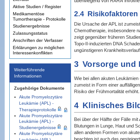
überwiegend von
RARA
involvie
Aktive Studien / Register
2.4
Risikofaktoren
Medikamentöse
Tumortherapie - Protokolle
Die Ursache der APL ist zumeist 
Studienergebnisse
Chemotherapie, insbesondere nac
Zulassungsstatus
zeigt gegenüber früheren Stud
Anschriften der Verfasser
Topo-II-induzierten DNA Schad
Erklärungen zu möglichen
ungünstigeren Krankheitsverlauf
Interessenkonflikten
3
Vorsorge und
Weiterführende
Informationen
Wie bei allen akuten Leukämien
zumeist in Form einer auffällig
Zugehörige Dokumente
Risiko der Frühmortalität erhöht.
Akute Promyelozytäre
4
Klinisches Bil
Leukämie (APL) -
Therapieprotokolle
Akute Promyelozytäre
Bei über der Hälfte der Fälle m
Leukämie (APL) -
Blutungen in Lunge, Haut und Sc
Studienergebnisse
allen anderen Formen von akute
Akute Promyelozytäre
beachten ist auch das gesteigert
Leukämie (APL) -