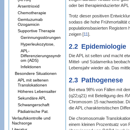
oder bei therapieinduzierter APL
Arsentrioxid
Chemotherapie
Trotz dieser positiven Entwickl
Gemtuzumab
sodass die hohe Frühmortalität d
Ozogamicin
populationsbasierten Registern 
Supportive Therapie
zeigen
[
11
]
.
Gerinnungsstörungen
Hyperleukozytose,
2.2
Epidemiologie
APL-
Die APL ist selten und macht et
Differenzierungssyndr
om (ADS)
Mittel- und Südamerika beobach
Infektionen
Lebensjahr wieder ab. Das mittl
Besondere Situationen
2.3
Pathogenese
APL mit seltenen
Translokationen
Bei etwa 98% von Fällen mit de
Höheres Lebensalter
(q22;q21) mit Beteiligung des
R
Sekundäre APL
Chromosom 15 nachweisbar. Di
Schwangerschaft
die APL charakteristischen Diff
Pädiatrische Pat.
Verlaufskontrolle und
Die chromosomale Translokation
Nachsorge
einem kleinen Prozentsatz von F
Literatur