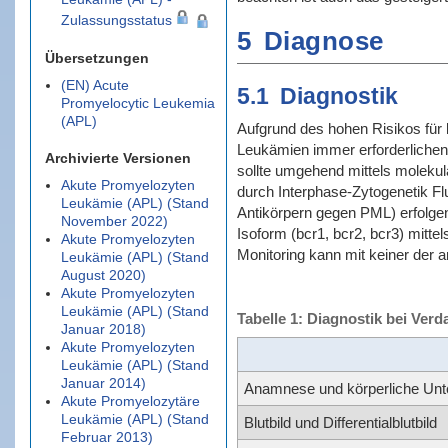
Zulassungsstatus
5
Diagnose
Übersetzungen
(EN) Acute
5.1
Diagnostik
Promyelocytic Leukemia
(APL)
Aufgrund des hohen Risikos für 
Leukämien immer erforderliche
Archivierte Versionen
sollte umgehend mittels moleku
Akute Promyelozyten
durch Interphase-Zytogenetik Fl
Leukämie (APL) (Stand
Antikörpern gegen PML) erfolge
November 2022)
Isoform (bcr1, bcr2, bcr3) mitt
Akute Promyelozyten
Monitoring kann mit keiner der 
Leukämie (APL) (Stand
August 2020)
Akute Promyelozyten
Leukämie (APL) (Stand
Tabelle 1: Diagnostik bei Verd
Januar 2018)
Akute Promyelozyten
Leukämie (APL) (Stand
Januar 2014)
Anamnese und körperliche Un
Akute Promyelozytäre
Leukämie (APL) (Stand
Blutbild und Differentialblutbild
Februar 2013)