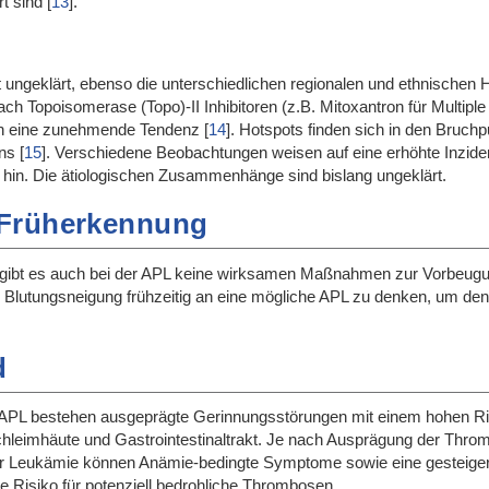
rt sind
[
13
]
.
ungeklärt, ebenso die unterschiedlichen regionalen und ethnischen Hä
h Topoisomerase (Topo)-II Inhibitoren (z.B. Mitoxantron für Multipl
ien eine zunehmende Tendenz
[
14
]
. Hotspots finden sich in den Bruch
ens
[
15
]
. Verschiedene Beobachtungen weisen auf eine erhöhte Inzide
 hin. Die ätiologischen Zusammenhänge sind bislang ungeklärt.
 Früherkennung
 gibt es auch bei der APL keine wirksamen Maßnahmen zur Vorbeugu
en Blutungsneigung frühzeitig an eine mögliche APL zu denken, um den
d
it APL bestehen ausgeprägte Gerinnungsstörungen mit einem hohen Ris
hleimhäute und Gastrointestinaltrakt. Je nach Ausprägung der Throm
r Leukämie können Anämie-bedingte Symptome sowie eine gesteigerte 
e Risiko für potenziell bedrohliche Thrombosen.