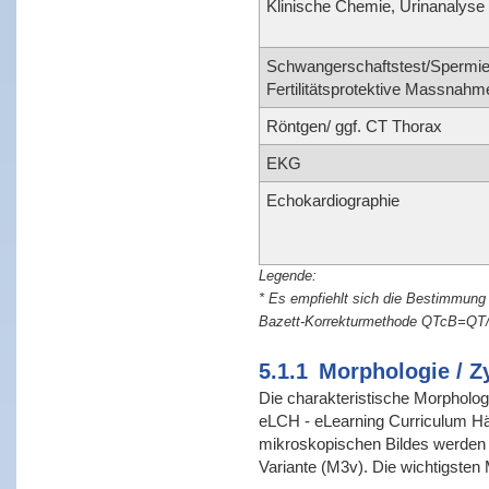
Klinische Chemie, Urinanalyse
Schwangerschaftstest/Spermie
Fertilitätsprotektive Massnah
Röntgen/ ggf. CT Thorax
EKG
Echokardiographie
* Es empfiehlt sich die Bestimmung
Bazett-Korrekturmethode QTcB=QT/Q
5.1.1
Morphologie / Z
Die charakteristische Morpholog
eLCH - eLearning Curriculum Häm
mikroskopischen Bildes werden z
Variante (M3v). Die wichtigsten