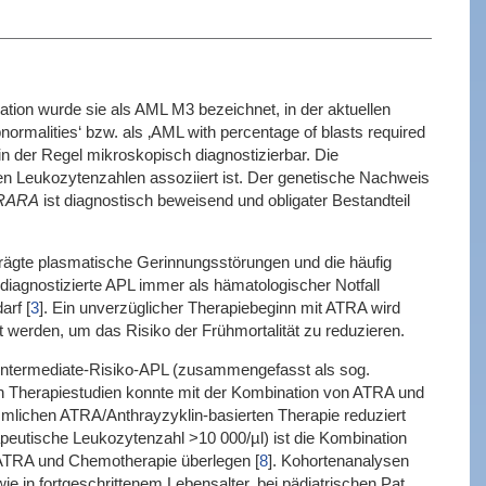
tion wurde sie als AML M3 bezeichnet, in der aktuellen
normalities‘ bzw. als ‚AML with percentage of blasts required
in der Regel mikroskopisch diagnostizierbar. Die
en Leukozytenzahlen assoziiert ist. Der genetische Nachweis
RARA
ist diagnostisch beweisend und obligater Bestandteil
rägte plasmatische Gerinnungsstörungen und die häufig
 diagnostizierte APL immer als hämatologischer Notfall
darf
[
3
]
. Ein unverzüglicher Therapiebeginn mit ATRA wird
rt werden, um das Risiko der Frühmortalität zu reduzieren.
d intermediate-Risiko-APL (zusammengefasst als sog.
 In Therapiestudien konnte mit der Kombination von ATRA und
mlichen ATRA/Anthrayzyklin-basierten Therapie reduziert
apeutische Leukozytenzahl >10 000/µl) ist die Kombination
 ATRA und Chemotherapie überlegen
[
8
]
. Kohortenanalysen
 in fortgeschrittenem Lebensalter, bei pädiatrischen Pat.