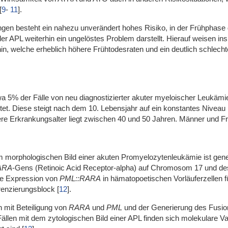
[
9
-
11
]
.
ungen besteht ein nahezu unverändert hohes Risiko, in der Frühphase
er APL weiterhin ein ungelöstes Problem darstellt. Hierauf weisen in
hin, welche erheblich höhere Frühtodesraten und ein deutlich schlec
wa 5% der Fälle von neu diagnostizierter akuter myeloischer Leukämi
tet. Diese steigt nach dem 10. Lebensjahr auf ein konstantes Nive
ere Erkrankungsalter liegt zwischen 40 und 50 Jahren. Männer und Fra
m morphologischen Bild einer akuten Promyelozytenleukämie ist gene
ARA
-Gens (Retinoic Acid Receptor-alpha) auf Chromosom 17 und d
e Expression von
PML::RARA
in hämatopoetischen Vorläuferzellen
erenzierungsblock
[
12
]
.
 mit Beteiligung von
RARA
und
PML
und der Generierung des Fusi
ällen mit dem zytologischen Bild einer APL finden sich molekulare V