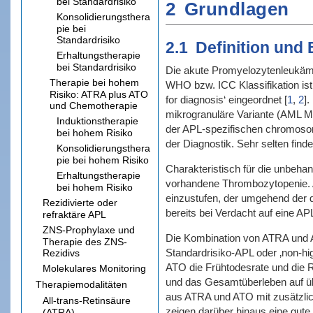
bei Standardrisiko
2
Grundlagen
Konsolidierungsthera
pie bei
Standardrisiko
2.1
Definition und
Erhaltungstherapie
bei Standardrisiko
Die akute Promyelozytenleukämie
Therapie bei hohem
WHO bzw. ICC Klassifikation ist 
Risiko: ATRA plus ATO
for diagnosis‘ eingeordnet
[
1
,
2
]
.
und Chemotherapie
mikrogranuläre Variante (AML M3
Induktionstherapie
der APL-spezifischen chromosom
bei hohem Risiko
der Diagnostik. Sehr selten find
Konsolidierungsthera
pie bei hohem Risiko
Charakteristisch für die unbeh
Erhaltungstherapie
vorhandene Thrombozytopenie. Auf
bei hohem Risiko
einzustufen, der umgehend der 
Rezidivierte oder
bereits bei Verdacht auf eine AP
refraktäre APL
ZNS-Prophylaxe und
Die Kombination von ATRA und AT
Therapie des ZNS-
Standardrisiko-APL oder ‚non-hi
Rezidivs
ATO die Frühtodesrate und die R
Molekulares Monitoring
und das Gesamtüberleben auf ü
Therapiemodalitäten
aus ATRA und ATO mit zusätzli
All-trans-Retinsäure
zeigen darüber hinaus eine gute
(ATRA)