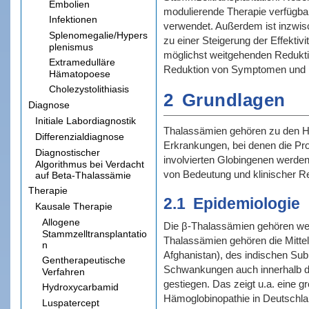
Embolien
modulierende Therapie verfügbar
Infektionen
verwendet. Außerdem ist inzwis
Splenomegalie/Hypers
zu einer Steigerung der Effektiv
plenismus
möglichst weitgehenden Reduktio
Extramedulläre
Reduktion von Symptomen und Ko
Hämatopoese
Cholezystolithiasis
2
Grundlagen
Diagnose
Initiale Labordiagnostik
Thalassämien gehören zu den Hä
Differenzialdiagnose
Erkrankungen, bei denen die Pro
Diagnostischer
involvierten Globingenen werden
Algorithmus bei Verdacht
von Bedeutung und klinischer Rel
auf Beta-Thalassämie
Therapie
2.1
Epidemiologie
Kausale Therapie
Allogene
Die β-Thalassämien gehören wel
Stammzelltransplantatio
Thalassämien gehören die Mittelm
n
Afghanistan), des indischen Sub
Gentherapeutische
Schwankungen auch innerhalb der 
Verfahren
gestiegen. Das zeigt u.a. eine 
Hydroxycarbamid
Hämoglobinopathie in Deutschla
Luspatercept