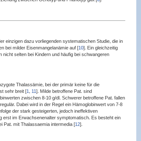
der einzigen dazu vorliegenden systematischen Studie, die in
nen bei milder Eisenmangelanämie auf
[
10
]
. Ein gleichzeitig
 nicht selten bei Kindern und häufig bei schwangeren
ygote Thalassämie, bei der primär keine für die
t sehr breit
[
1
,
11
]
. Milde betroffene Pat. sind
nwerten zwischen 8-10 g/dl. Schwerer betroffene Pat. fallen
regulär. Dabei wird in der Regel ein Hämoglobinwert von 7-8
folge der stark gesteigerten, jedoch ineffektiven
ig erst im Erwachsenenalter symptomatisch. Es besteht ein
i Pat. mit Thalassaemia intermedia
[
12
]
.