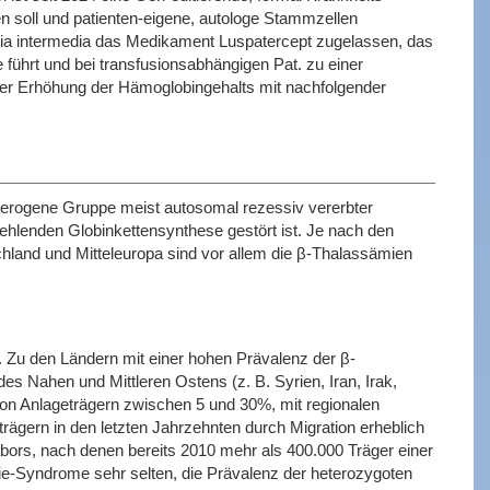
n soll und patienten-eigene, autologe Stammzellen
mia intermedia das Medikament Luspatercept zugelassen, das
 führt und bei transfusionsabhängigen Pat. zu einer
iner Erhöhung der Hämoglobingehalts mit nachfolgender
terogene Gruppe meist autosomal rezessiv vererbter
ehlenden Globinkettensynthese gestört ist. Je nach den
hland und Mitteleuropa sind vor allem die β-Thalassämien
 Zu den Ländern mit einer hohen Prävalenz der β-
des Nahen und Mittleren Ostens (z. B. Syrien, Iran, Irak,
 von Anlageträgern zwischen 5 und 30%, mit regionalen
trägern in den letzten Jahrzehnten durch Migration erheblich
bors, nach denen bereits 2010 mehr als 400.000 Träger einer
e-Syndrome sehr selten, die Prävalenz der heterozygoten