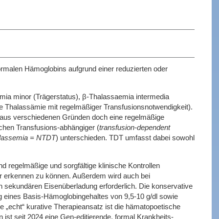
rmalen Hämoglobins aufgrund einer reduzierten oder
aemia minor (Trägerstatus), β-Thalassaemia intermedia
 Thalassämie mit regelmäßiger Transfusionsnotwendigkeit).
ns aus verschiedenen Gründen doch eine regelmäßige
schen Transfusions-abhängiger (
transfusion-dependent
alassemia = NTDT
) unterschieden. TDT umfasst dabei sowohl
nd regelmäßige und sorgfältige klinische Kontrollen
ajor erkennen zu können. Außerdem wird auch bei
en sekundären Eisenüberladung erforderlich. Die konservative
ng eines Basis-Hämoglobingehaltes von 9,5-10 g/dl sowie
e „echt“ kurative Therapieansatz ist die hämatopoetische
 ist seit 2024 eine Gen-editierende, formal Krankheits-