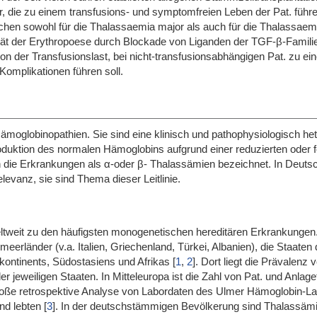
, die zu einem transfusions- und symptomfreien Leben der Pat. führe
chen sowohl für die Thalassaemia major als auch für die Thalassae
ität der Erythropoese durch Blockade von Liganden der TGF-β-Familie
n der Transfusionslast, bei nicht-transfusionsabhängigen Pat. zu e
mplikationen führen soll.
moglobinopathien. Sie sind eine klinisch und pathophysiologisch he
duktion des normalen Hämoglobins aufgrund einer reduzierten oder f
 die Erkrankungen als α-oder β- Thalassämien bezeichnet. In Deutsc
evanz, sie sind Thema dieser Leitlinie.
tweit zu den häufigsten monogenetischen hereditären Erkrankungen.
eerländer (v.a. Italien, Griechenland, Türkei, Albanien), die Staaten 
kontinents, Südostasiens und Afrikas
[
1
,
2
]
. Dort liegt die Prävalenz
jeweiligen Staaten. In Mitteleuropa ist die Zahl von Pat. und Anlage
große retrospektive Analyse von Labordaten des Ulmer Hämoglobin-La
nd lebten
[
3
]
. In der deutschstämmigen Bevölkerung sind Thalassämi