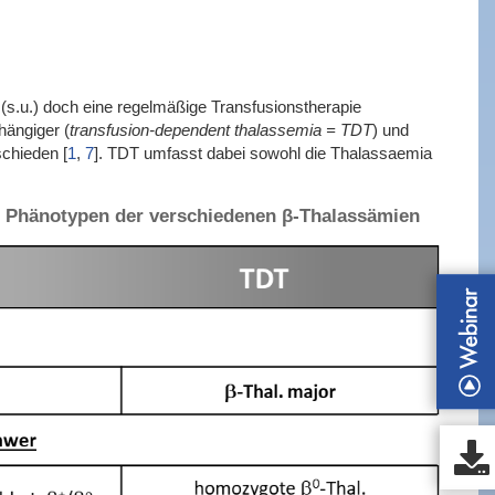
(s.u.) doch eine regelmäßige Transfusionstherapie
hängiger (
transfusion-dependent thalassemia = TDT
) und
rschieden
[
1
,
7
]
. TDT umfasst dabei sowohl die Thalassaemia
ie Phänotypen der verschiedenen β-Thalassämien