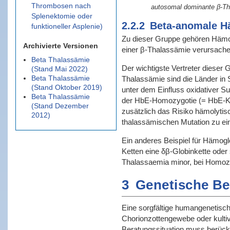
Thrombosen nach
autosomal dominante β-Thal
Splenektomie oder
2.2.2
Beta-anomale Hä
funktioneller Asplenie)
Zu dieser Gruppe gehören Hämogl
Archivierte Versionen
einer β-Thalassämie verursache
Beta Thalassämie
Der wichtigste Vertreter diese
(Stand Mai 2022)
Beta Thalassämie
Thalassämie sind die Länder in S
(Stand Oktober 2019)
unter dem Einfluss oxidativer 
Beta Thalassämie
der HbE-Homozygotie (= HbE-Kra
(Stand Dezember
zusätzlich das Risiko hämolytis
2012)
thalassämischen Mutation zu ei
Ein anderes Beispiel für Hämogl
Ketten eine δβ-Globinkette oder
Thalassaemia minor, bei Homoz
3
Genetische Be
Eine sorgfältige humangenetisch
Chorionzottengewebe oder kultiv
Beratungssituation muss berück