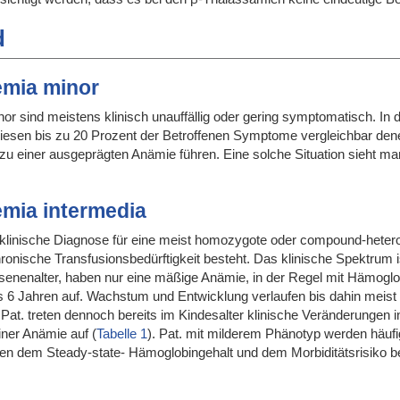
d
emia minor
r sind meistens klinisch unauffällig oder gering symptomatisch. In 
wiesen bis zu 20 Prozent der Betroffenen Symptome vergleichbar de
 einer ausgeprägten Anämie führen. Eine solche Situation sieht man
mia intermedia
 klinische Diagnose für eine meist homozygote oder compound-heteroz
onische Transfusionsbedürftigkeit besteht. Das klinische Spektrum is
nenalter, haben nur eine mäßige Anämie, in der Regel mit Hämoglobi
is 6 Jahren auf. Wachstum und Entwicklung verlaufen bis dahin meist 
 Pat. treten dennoch bereits im Kindesalter klinische Veränderungen in
ner Anämie auf (
Tabelle 1
). Pat. mit milderem Phänotyp werden häuf
 dem Steady-state- Hämoglobingehalt und dem Morbiditätsrisiko be