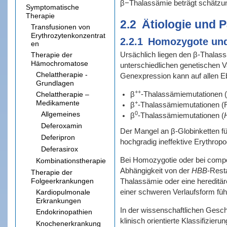
β−Thalassämie beträgt schätz
Symptomatische
Therapie
2.2
Ätiologie und 
Transfusionen von
Erythrozytenkonzentrat
2.2.1
Homozygote und
en
Ursächlich liegen den β-Thalas
Therapie der
Hämochromatose
unterschiedlichen genetischen 
Chelattherapie -
Genexpression kann auf allen E
Grundlagen
++
β
-Thalassämiemutationen (
Chelattherapie –
Medikamente
+
β
-Thalassämiemutationen (R
Allgemeines
0
β
-Thalassämiemutationen (
Deferoxamin
Der Mangel an β-Globinketten f
Deferipron
hochgradig ineffektive Erythrop
Deferasirox
Bei Homozygotie oder bei compou
Kombinationstherapie
Abhängigkeit von der
HBB
-Rest
Therapie der
Thalassämie oder eine hereditä
Folgeerkrankungen
einer schweren Verlaufsform führ
Kardiopulmonale
Erkrankungen
In der wissenschaftlichen Geschi
Endokrinopathien
klinisch orientierte Klassifizie
Knochenerkrankung