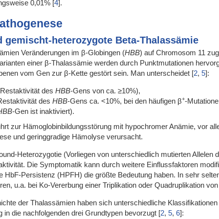
ungsweise 0,01%
[
4
]
.
Pathogenese
 gemischt-heterozygote Beta-Thalassämie
sämien Veränderungen im β-Globingen (
HBB
) auf Chromosom 11 zu
Varianten einer β-Thalassämie werden durch Punktmutationen hervorg
benen vom Gen zur β-Kette gestört sein. Man unterscheidet
[
2
,
5
]
:
Restaktivität des
HBB
-Gens von ca. ≥10%),
+
estaktivität des
HBB
-Gens ca. <10%, bei den häufigen β
-Mutation
HBB
-Gen ist inaktiviert).
ührt zur Hämoglobinbildungsstörung mit hypochromer Anämie, vor al
oese und geringgradige Hämolyse verursacht.
nd-Heterozygotie (Vorliegen von unterschiedlich mutierten Allelen 
aktivität. Die Symptomatik kann durch weitere Einflussfaktoren modif
re HbF-Persistenz (HPFH) die größte Bedeutung haben. In sehr selte
en, u.a. bei Ko-Vererbung einer Triplikation oder Quadruplikation vo
chte der Thalassämien haben sich unterschiedliche Klassifikationen e
rung in die nachfolgenden drei Grundtypen bevorzugt
[
2
,
5
,
6
]
: