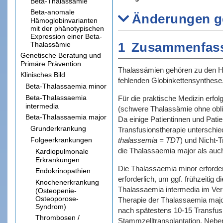
Beta-Thalassämie
Beta-anomale
Änderungen g
Hämoglobinvarianten
mit der phänotypischen
Expression einer Beta-
1
Zusammenfas
Thalassämie
Genetische Beratung und
Primäre Prävention
Thalassämien gehören zu den Hä
Klinisches Bild
fehlenden Globinkettensynthese.
Beta-Thalassaemia minor
Beta-Thalassaemia
Für die praktische Medizin erfol
intermedia
(schwere Thalassämie ohne obli
Beta-Thalassaemia major
Da einige Patientinnen und Pati
Grunderkrankung
Transfusionstherapie unterschied
thalassemia = TDT
) und Nicht-
Folgeerkrankungen
die Thalassaemia major als auch
Kardiopulmonale
Erkrankungen
Die Thalassaemia minor erfordert
Endokrinopathien
erforderlich, um ggf. frühzeiti
Knochenerkrankung
Thalassaemia intermedia im Verl
(Osteopenie-
Osteoporose-
Therapie der Thalassaemia major
Syndrom)
nach spätestens 10-15 Transfusi
Thrombosen /
Stammzelltransplantation. Neben 