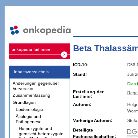
Beta Thalassäm
ICD-10
D56.
Inhaltsverzeichnis
Stand
Juli 
Änderungen gegenüber
Dies 
Vorversion
Erstellung der
Rege
Zusammenfassung
Leitlinie
Grundlagen
Autoren:
Holge
Epidemiologie
Wör
Ätiologie und
Vorherige Autoren:
Stefa
Pathogenese
Homozygote und
Beteiligte
gemischt-heterozygote
Fachgesellschaften