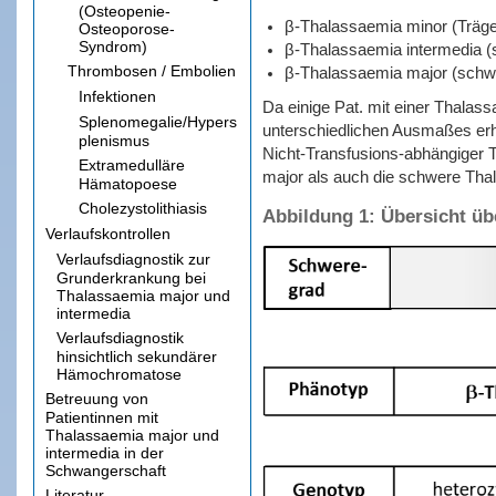
(Osteopenie-
β-Thalassaemia minor (Träge
Osteoporose-
Syndrom)
β-Thalassaemia intermedia (
Thrombosen / Embolien
β-Thalassaemia major (schwe
Infektionen
Da einige Pat. mit einer Thalas
Splenomegalie/Hypers
unterschiedlichen Ausmaßes erhal
plenismus
Nicht-Transfusions-abhängiger 
Extramedulläre
major als auch die schwere Thal
Hämatopoese
Cholezystolithiasis
Abbildung 1: Übersicht üb
Verlaufskontrollen
Verlaufsdiagnostik zur
Grunderkrankung bei
Thalassaemia major und
intermedia
Verlaufsdiagnostik
hinsichtlich sekundärer
Hämochromatose
Betreuung von
Patientinnen mit
Thalassaemia major und
intermedia in der
Schwangerschaft
Literatur