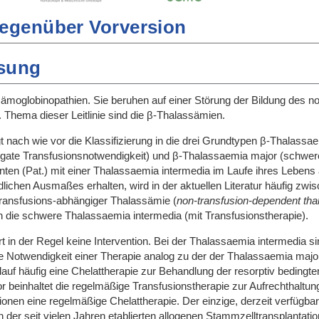
egenüber Vorversion
sung
moglobinopathien. Sie beruhen auf einer Störung der Bildung des no
 Thema dieser Leitlinie sind die β-Thalassämien.
gt nach wie vor die Klassifizierung in die drei Grundtypen β-Thalass
gate Transfusionsnotwendigkeit) und β-Thalassaemia major (schwere
enten (Pat.) mit einer Thalassaemia intermedia im Laufe ihres Lebe
lichen Ausmaßes erhalten, wird in der aktuellen Literatur häufig zwi
Transfusions-abhängiger Thalassämie (
non-transfusion-dependent th
 die schwere Thalassaemia intermedia (mit Transfusionstherapie).
 in der Regel keine Intervention. Bei der Thalassaemia intermedia si
g die Notwendigkeit einer Therapie analog zu der der Thalassaemia m
auf häufig eine Chelattherapie zur Behandlung der resorptiv bedingt
 beinhaltet die regelmäßige Transfusionstherapie zur Aufrechthaltu
onen eine regelmäßige Chelattherapie. Der einzige, derzeit verfügbar
der seit vielen Jahren etablierten allogenen Stammzelltransplantation