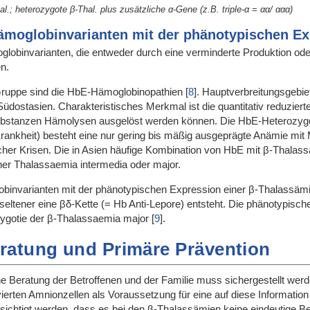
.; heterozygote β-Thal. plus zusätzliche α-Gene (z.B. triple-α = αα/ ααα)
moglobinvarianten mit der phänotypischen Ex
obinvarianten, die entweder durch eine verminderte Produktion oder 
n.
r Gruppe sind die HbE-Hämoglobinopathien
[
8
]
. Hauptverbreitungsgebie
üdostasien. Charakteristisches Merkmal ist die quantitativ reduziert
Substanzen Hämolysen ausgelöst werden können. Die HbE-Heterozygoti
nkheit) besteht eine nur gering bis mäßig ausgeprägte Anämie mit M
cher Krisen. Die in Asien häufige Kombination von HbE mit β-Thalassä
ner Thalassaemia intermedia oder major.
obinvarianten mit der phänotypischen Expression einer β-Thalassämie
 seltener eine βδ-Kette (= Hb Anti-Lepore) entsteht. Die phänotypisc
ygotie der β-Thalassaemia major
[
9
]
.
ratung und Primäre Prävention
e Beratung der Betroffenen und der Familie muss sichergestellt wer
ierten Amnionzellen als Voraussetzung für eine auf diese Information
sichtigt werden, dass es bei den β-Thalassämien keine eindeutige 