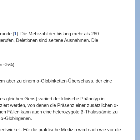
grunde
[
1
]
. Die Mehrzahl der bislang mehr als 260
erufen, Deletionen sind seltene Ausnahmen. Die
en <5%)
lem aber zu einem α-Globinketten-Überschuss, der eine
des gleichen Gens)
variiert der klinische Phänotyp in
iziert werden, von denen die Präsenz einer zusätzlichen α-
nen Fällen kann auch eine heterozygote β-Thalassämie zu
n α-Globingenen.
ntwickelt. Für die praktische Medizin wird nach wie vor die