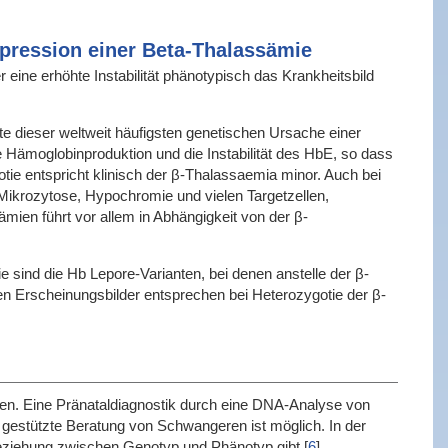
pression einer Beta-Thalassämie
eine erhöhte Instabilität phänotypisch das Krankheitsbild
te dieser weltweit häufigsten genetischen Ursache einer
e Hämoglobinproduktion und die Instabilität des HbE, so dass
e entspricht klinisch der β-Thalassaemia minor. Auch bei
ikrozytose, Hypochromie und vielen Targetzellen,
mien führt vor allem in Abhängigkeit von der β-
 sind die Hb Lepore-Varianten, bei denen anstelle der β-
hen Erscheinungsbilder entsprechen bei Heterozygotie der β-
den. Eine Pränataldiagnostik durch eine DNA-Analyse von
 gestützte Beratung von Schwangeren ist möglich. In der
Beziehung zwischen Genotyp und Phänotyp gibt
[
6
]
.