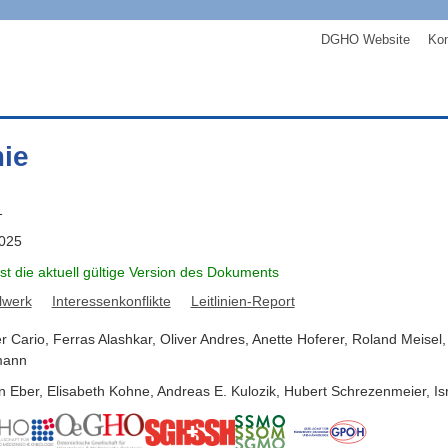
DGHO Website
Kon
ie
1
2025
ist die aktuell gültige Version des Dokuments
lwerk
Interessenkonflikte
Leitlinien-Report
r
Cario
,
Ferras
Alashkar
,
Oliver
Andres
,
Anette
Hoferer
,
Roland
Meisel
mann
n
Eber
,
Elisabeth
Kohne
,
Andreas E.
Kulozik
,
Hubert
Schrezenmeier
,
Is