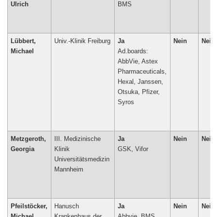
Ulrich
BMS
Lübbert,
Univ.-Klinik Freiburg
Ja
Nein
Nein
Michael
Ad.boards:
AbbVie, Astex
Pharmaceuticals,
Hexal, Janssen,
Otsuka, Pfizer,
Syros
Metzgeroth,
III. Medizinische
Ja
Nein
Nein
Georgia
Klinik
GSK, Vifor
Universitätsmedizin
Pfeilstöcker,
Hanusch
Ja
Nein
Nein
Michael
Krankenhaus der
Abbvie, BMS,