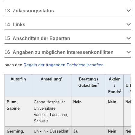
13
Zulassungsstatus
14
Links
15
Anschriften der Experten
16
Angaben zu möglichen Interessenkonflikten
nach den
Regeln der tragenden Fachgesellschaften
1
Autor*in
Anstellung
Beratung /
Aktien
Pa
2
Gutachten
/
Urhe
3
Fonds
/ L
Blum,
Centre Hospitalier
Nein
Nein
Nein
Sabine
Universitaire
Vaudois, Lausanne,
Schweiz
Germing,
Uniklinik Düsseldorf
Ja
Nein
Nein