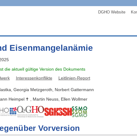
DGHO Website
Kon
nd Eisenmangelanämie
 2025
ist die aktuell gültige Version des Dokuments
lwerk
Interessenkonflikte
Leitlinien-Report
astka
,
Georgia
Metzgeroth
,
Norbert
Gattermann
ann
Heimpel
,
Martin
Neuss
,
Ellen
Wollmer
egenüber Vorversion