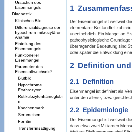
Ursachen des
1
Zusammenfas
Eisenmangels
Diagnostik
Klinisches Bild
Der Eisenmangel ist weltweit di
Differenzialdiagnose der
elementarer Bestandteil zahlrei
hypochrom-mikrozytären
unentbehrlich. Ein Mangel an E
Anämie
pathophysiologische Grundlage v
Einteilung des
überragender Bedeutung sind Stö
Eisenmangels
oder später die Entwicklung ein
Funktioneller
Eisenmangel
2
Definition und
Parameter des
Eisenstoffwechsels*
Blutbild
2.1
Definition
Hypochrome
Erythrozyten
Eisenmangel ist definiert als 
Retikulozytenhämoglobi
unter den alters-, bzw. geschle
n
Knochenmark
2.2
Epidemiologie
Serumeisen
Der Eisenmangel ist weltweit d
Ferritin
dass etwa zwei Milliarden Men
Transferrinsättigung
Weitere Risikogruppen sind Säu