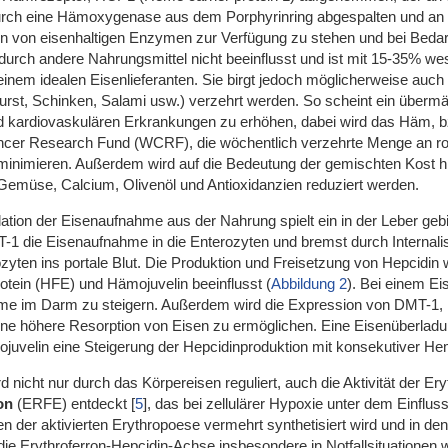
rch eine Hämoxygenase aus dem Porphyrinring abgespalten und an ein
on von eisenhaltigen Enzymen zur Verfügung zu stehen und bei Beda
ch andere Nahrungsmittel nicht beeinflusst und ist mit 15-35% wese
einem idealen Eisenlieferanten. Sie birgt jedoch möglicherweise au
urst, Schinken, Salami usw.) verzehrt werden. So scheint ein überm
 kardiovaskulären Erkrankungen zu erhöhen, dabei wird das Häm, bzw.
ncer Research Fund (WCRF), die wöchentlich verzehrte Menge an r
minimieren. Außerdem wird auf die Bedeutung der gemischten Kost hin
Gemüse, Calcium, Olivenöl und Antioxidanzien reduziert werden.
ulation der Eisenaufnahme aus der Nahrung spielt ein in der Leber ge
1 die Eisenaufnahme in die Enterozyten und bremst durch Internalis
zyten ins portale Blut. Die Produktion und Freisetzung von Hepcidin 
ein (HFE) und Hämojuvelin beeinflusst (
Abbildung 2
). Bei einem Ei
me im Darm zu steigern. Außerdem wird die Expression von DMT-1, 
ine höhere Resorption von Eisen zu ermöglichen. Eine Eisenüberladu
juvelin eine Steigerung der Hepcidinproduktion mit konsekutiver He
 nicht nur durch das Körpereisen reguliert, auch die Aktivität der Er
on
(ERFE) entdeckt
[
5
]
, das bei zellulärer Hypoxie unter dem Einflu
n der aktivierten Erythropoese vermehrt synthetisiert wird und in de
 die Erythroferron-Hepcidin-Achse insbesondere in Notfallsituationen