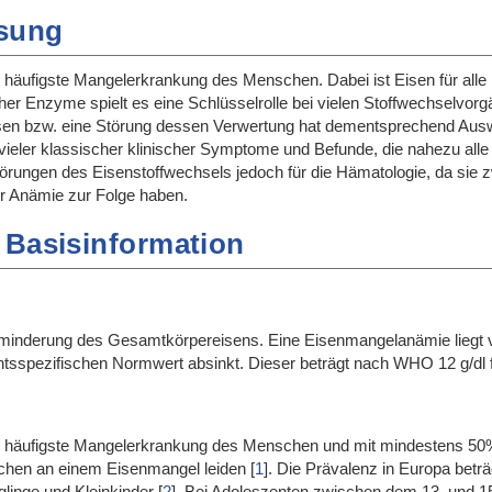
sung
e häufigste Mangelerkrankung des Menschen. Dabei ist Eisen für alle 
cher Enzyme spielt es eine Schlüsselrolle bei vielen Stoffwechselvo
isen bzw. eine Störung dessen Verwertung hat dementsprechend Aus
ieler klassischer klinischer Symptome und Befunde, die nahezu all
rungen des Eisenstoffwechsels jedoch für die Hämatologie, da sie z
er Anämie zur Folge haben.
 Basisinformation
Verminderung des Gesamtkörpereisens. Eine Eisenmangelanämie liegt
chtsspezifischen Normwert absinkt. Dieser beträgt nach WHO 12 g/dl f
ie häufigste Mangelerkrankung des Menschen und mit mindestens 50% 
schen an einem Eisenmangel leiden
[
1
]
. Die Prävalenz in Europa betr
glinge und Kleinkinder
[
2
]
. Bei Adoleszenten zwischen dem 13. und 15