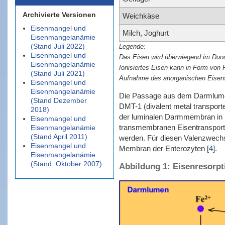
Archivierte Versionen
Weichkäse
Eisenmangel und
Milch, Joghurt
Eisenmangelanämie
(Stand Juli 2022)
Eisenmangel und
Das Eisen wird überwiegend im Duod
Eisenmangelanämie
Ionisiertes Eisen kann in Form von 
(Stand Juli 2021)
Aufnahme des anorganischen Eisens 
Eisenmangel und
Eisenmangelanämie
Die Passage aus dem Darmlumen 
(Stand Dezember
DMT-1 (divalent metal transporter
2018)
der luminalen Darmmembran in
Eisenmangel und
transmembranen Eisentransporte
Eisenmangelanämie
(Stand April 2011)
werden. Für diesen Valenzwechs
Eisenmangel und
Membran der Enterozyten
[
4
]
.
Eisenmangelanämie
(Stand: Oktober 2007)
Abbildung 1: Eisenresorp