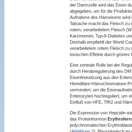
der Darmzelle wird das Eisen du
abgegeben, um für die Produkti
Aufnahme des Hämeisens wird dur
Tatsache macht das Fleisch zu 
rotem, verarbeitetem Fleisch (W
Karzinomen, Typ-II-Diabetes und
Deshalb empfiehlt der World Ca
verarbeitetem rotem Fleisch zu 
toxischen Effekte durch grünes 
Eine zentrale Rolle bei der Reg
durch Herabregulierung des DMT-
Eisenfreisetzung aus den Entero
Hereditäre-Hämochromatose-Prot
vermindert, um die Eisenaufnah
Enterozyten hochreguliert, um e
Einfluß von HFE, TfR2 und Hämo
Die Expression von Hepcidin wird
das Proteinhormon
Erythroferr
polychromatischen Erythroblaste
(
Abbildung 2
). Physiologisch ist