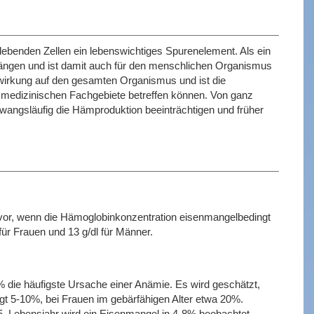
lebenden Zellen ein lebenswichtiges Spurenelement. Als ein
rgängen und ist damit auch für den menschlichen Organismus
wirkung auf den gesamten Organismus und ist die
e medizinischen Fachgebiete betreffen können. Von ganz
wangsläufig die Hämproduktion beeinträchtigen und früher
 vor, wenn die Hämoglobinkonzentration eisenmangelbedingt
ür Frauen und 13 g/dl für Männer.
die häufigste Ursache einer Anämie. Es wird geschätzt,
ägt 5-10%, bei Frauen im gebärfähigen Alter etwa 20%.
. Lebensjahr wird ein Eisenmangel in 4-8% beobachtet,