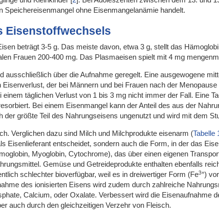
en Speichereisenmangel ohne Eisenmangelanämie handelt.
s Eisenstoffwechsels
sen beträgt 3-5 g. Das meiste davon, etwa 3 g, stellt das Hämoglobi
len Frauen 200-400 mg. Das Plasmaeisen spielt mit 4 mg mengenmä
d ausschließlich über die Aufnahme geregelt. Eine ausgewogene mitt
Eisenverlust, der bei Männern und bei Frauen nach der Menopause bi
i einem täglichen Verlust von 1 bis 3 mg nicht immer der Fall. Eine 
esorbiert. Bei einem Eisenmangel kann der Anteil des aus der Nahrun
h der größte Teil des Nahrungseisens ungenutzt und wird mit dem St
isch. Verglichen dazu sind Milch und Milchprodukte eisenarm (
Tabelle 
ls Eisenlieferant entscheidet, sondern auch die Form, in der das Eis
oglobin, Myoglobin, Cytochrome), das über einen eigenen Transpor
ngsmittel. Gemüse und Getreideprodukte enthalten ebenfalls reichl
3+
lich schlechter bioverfügbar, weil es in dreiwertiger Form (Fe
) vo
nahme des ionisierten Eisens wird zudem durch zahlreiche Nahrungsm
osphate, Calcium, oder Oxalate. Verbessert wird die Eisenaufnahm
er auch durch den gleichzeitigen Verzehr von Fleisch.