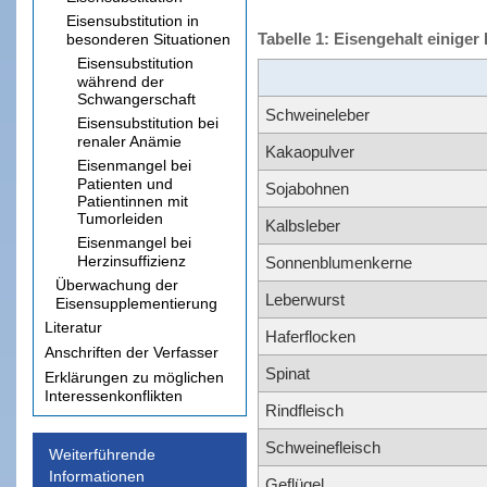
Eisensubstitution in
Tabelle 1: Eisengehalt einiger
besonderen Situationen
Eisensubstitution
während der
Schwangerschaft
Schweineleber
Eisensubstitution bei
renaler Anämie
Kakaopulver
Eisenmangel bei
Patienten und
Sojabohnen
Patientinnen mit
Tumorleiden
Kalbsleber
Eisenmangel bei
Herzinsuffizienz
Sonnenblumenkerne
Überwachung der
Leberwurst
Eisensupplementierung
Literatur
Haferflocken
Anschriften der Verfasser
Spinat
Erklärungen zu möglichen
Interessenkonflikten
Rindfleisch
Schweinefleisch
Weiterführende
Informationen
Geflügel