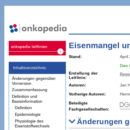
Eisenmangel u
Stand
April
Dies 
Inhaltsverzeichnis
Erstellung der
Rege
Leitlinie
Änderungen gegenüber
Vorversion
Autoren:
Jan
H
Zusammenfassung
Vorherige Autoren:
Herm
Definition und
Basisinformation
Beteiligte
Definition
Fachgesellschaften
Epidemiologie
Änderungen g
Physiologie des
Eisenstoffwechsels