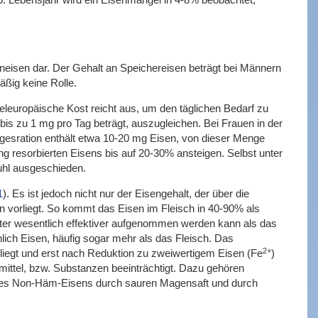
neisen dar. Der Gehalt an Speichereisen beträgt bei Männern
ßig keine Rolle.
eleuropäische Kost reicht aus, um den täglichen Bedarf zu
s zu 1 mg pro Tag beträgt, auszugleichen. Bei Frauen in der
Tagesration enthält etwa 10-20 mg Eisen, von dieser Menge
g resorbierten Eisens bis auf 20-30% ansteigen. Selbst unter
uhl ausgeschieden.
1
). Es ist jedoch nicht nur der Eisengehalt, der über die
en vorliegt. So kommt das Eisen im Fleisch in 40-90% als
ter wesentlich effektiver aufgenommen werden kann als das
ich Eisen, häufig sogar mehr als das Fleisch. Das
2+
rliegt und erst nach Reduktion zu zweiwertigem Eisen (Fe
)
ittel, bzw. Substanzen beeinträchtigt. Dazu gehören
e des Non-Häm-Eisens durch sauren Magensaft und durch