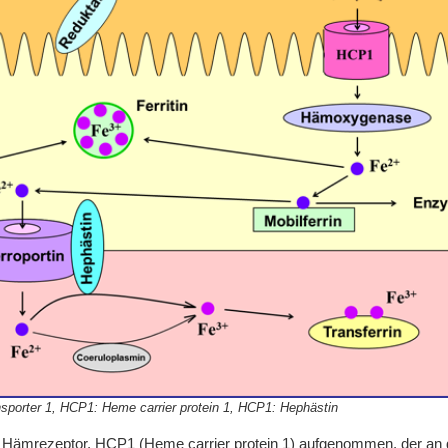
nsporter 1, HCP1: Heme carrier protein 1, HCP1: Hephästin
Hämrezeptor, HCP1 (Heme carrier protein 1) aufgenommen, der an de