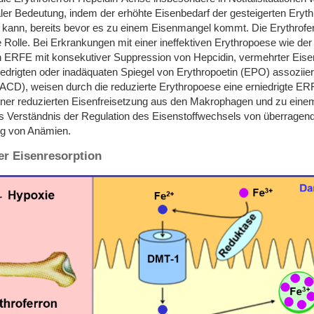
ler Bedeutung, indem der erhöhte Eisenbedarf der gesteigerten Eryth
kann, bereits bevor es zu einem Eisenmangel kommt. Die Erythroferr
e Rolle. Bei Erkrankungen mit einer ineffektiven Erythropoese wie de
n ERFE mit konsekutiver Suppression von Hepcidin, vermehrter Eis
edrigten oder inadäquaten Spiegel von Erythropoetin (EPO) assoziie
CD), weisen durch die reduzierte Erythropoese eine erniedrigte ERF
iner reduzierten Eisenfreisetzung aus den Makrophagen und zu einem
s Verständnis der Regulation des Eisenstoffwechsels von überragend
ng von Anämien.
er Eisenresorption