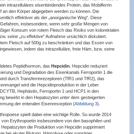
 intrazelluläres eisenbindendes Protein, das Mobilferrin
rf an den Körper abgegeben werden zu können. Die
ntlich effektiver als der „anorganische Weg“. Diese
ch Gefahren, insbesondere, wenn sehr große Mengen von
äßiger Konsum von rotem Fleisch das Risiko von kolorektalen
 seine „zu effektive“ Aufnahme ursächlich diskutiert.
otem Fleisch auf 500g zu beschränken und das Essen von
gewiesen, indem das intrazelluläre, freie Häm, bzw. seine
bildetes Peptidhormon, das
Hepcidin
. Hepcidin reduziert
ierung und Degradation des Eisenkanals Ferroportin 1 die
wird durch Transferrinrezeptoren (TfR1 und TfR2), das
senmangel wird die Hepcidinproduktion in der Leber
DCYTB, Hephästin, Ferroportin 1 und HCP1 in den
ng bewirkt in den Hepatozyten unter dem gesteigerten
mmung der enteralen Eisenresorption (
Abbildung 3
).
ythropoese spielt dabei eine wichtige Rolle. So wurde 2014
ss von Erythropoetin insbesondere von den basophilen und
n Hepatozyten die Produktion von Hepcidin supprimiert
 wie bei akuter Blutung, Hämolyse oder sonstiger