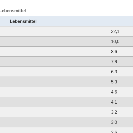
 Lebensmittel
Lebensmittel
22,1
10,0
8,6
7,9
6,3
5,3
4,6
4,1
3,2
3,0
2,6