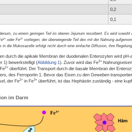
0,2
0,1
enum, zu einem geringen Teil im oberen Jejunum resorbiert. Es wird sowohl 
2+
3+
Fe
oder Fe
vorliegen, der überwiegende Teil des mit der Nahrung aufgenomm
in die Mukosazelle erfolgt nicht durch eine einfache Diffusion, ihre Regelu
durch die apikale Membran der duodenalen Enterozyten wird pH-abhä
3+
 1) bewerkstelligt (
Abbildung 1
). Zuvor wird das Fe
Nahrungseisen 
2+
 Fe
überführt. Der Transport durch die basale Membran der Enterozyte
rs, des Ferroportin 1. Bevor das Eisen zu den Geweben transportie
2+
3+
el, der Fe
in Fe
überführt, ist das Hephästin zuständig - eine ku
tion im Darm