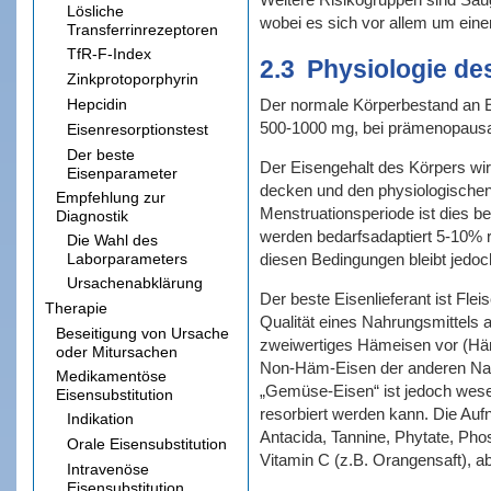
Lösliche
wobei es sich vor allem um ein
Transferrinrezeptoren
TfR-F-Index
2.3
Physiologie de
Zinkprotoporphyrin
Hepcidin
Der normale Körperbestand an Ei
500-1000 mg, bei prämenopausa
Eisenresorptionstest
Der beste
Der Eisengehalt des Körpers wir
Eisenparameter
decken und den physiologischen 
Empfehlung zur
Menstruationsperiode ist dies be
Diagnostik
werden bedarfsadaptiert 5-10% r
Die Wahl des
Laborparameters
diesen Bedingungen bleibt jedoc
Ursachenabklärung
Der beste Eisenlieferant ist Fle
Therapie
Qualität eines Nahrungsmittels a
Beseitigung von Ursache
zweiwertiges Hämeisen vor (Häm
oder Mitursachen
Non-Häm-Eisen der anderen Nahru
Medikamentöse
„Gemüse-Eisen“ ist jedoch wesent
Eisensubstitution
resorbiert werden kann. Die Auf
Indikation
Antacida, Tannine, Phytate, Ph
Orale Eisensubstitution
Vitamin C (z.B. Orangensaft), ab
Intravenöse
Eisensubstitution