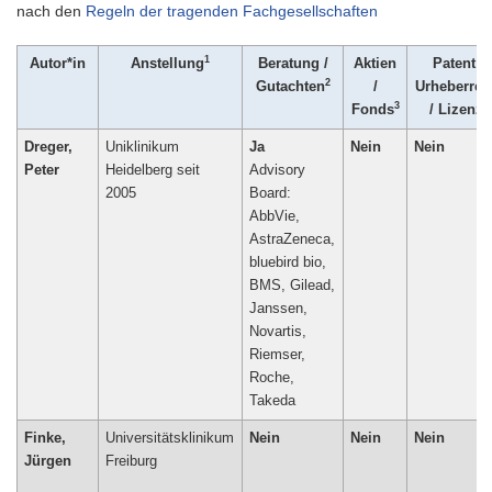
nach den
Regeln der tragenden Fachgesellschaften
1
Autor*in
Anstellung
Beratung /
Aktien
Patent /
2
Gutachten
/
Urheberrec
3
4
Fonds
/ Lizenz
Dreger,
Uniklinikum
Ja
Nein
Nein
Peter
Heidelberg seit
Advisory
2005
Board:
AbbVie,
AstraZeneca,
bluebird bio,
BMS, Gilead,
Janssen,
Novartis,
Riemser,
Roche,
Takeda
Finke,
Universitätsklinikum
Nein
Nein
Nein
Jürgen
Freiburg