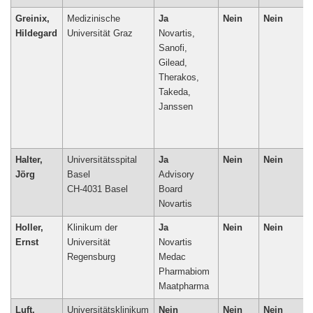
Greinix,
Medizinische
Ja
Nein
Nein
Hildegard
Universität Graz
Novartis,
Sanofi,
Gilead,
Therakos,
Takeda,
Janssen
Halter,
Universitätsspital
Ja
Nein
Nein
Jörg
Basel
Advisory
CH-4031 Basel
Board
Novartis
Holler,
Klinikum der
Ja
Nein
Nein
Ernst
Universität
Novartis
Regensburg
Medac
Pharmabiom
Maatpharma
Luft,
Universitätsklinikum
Nein
Nein
Nein