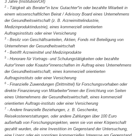
3 Jahre (Institution/Ort)
2
-
Tätigkeit als Berater*in bzw. Gutachter*in oder bezahlte Mitarbeit in
einem wissenschaftlichen Beirat / Advisory Board eines Unternehmens
der Gesundheitswirtschaft (z. B. Arzneimittelindustrie,
Medizinproduktindustrie), eines kommerziell orientierten
Auftragsinstituts oder einer Versicherung
3
-
Besitz von Geschäftsanteilen, Aktien, Fonds mit Beteiligung von
Unternehmen der Gesundheitswirtschaft
4
-
Betrifft Arzneimittel und Medizinprodukte
5
-
Honorare für Vortrags- und Schulungstätigkeiten oder bezahlte
Autor*innen oder Koautor*innenschaften im Auftrag eines Unternehmens
der Gesundheitswirtschaft, eines kommerziell orientierten
Auftragsinstituts oder einer Versicherung
6
-
Finanzielle Zuwendungen (Drittmittel) für Forschungsvorhaben oder
direkte Finanzierung von Mitarbeiter*innen der Einrichtung von Seiten
eines Unternehmens der Gesundheitswirtschaft, eines kommerziell
orientierten Auftrags-instituts oder einer Versicherung
7
-
Andere finanzielle Beziehungen, z. B. Geschenke,
Reisekostenerstattungen, oder andere Zahlungen über 100 Euro
außerhalb von Forschungsprojekten, wenn sie von einer Körperschaft
gezahlt wurden, die eine Investition im Gegenstand der Untersuchung,
eine Lizenz oder ein sonstiges kommerzielles Interesse am Gegenstand