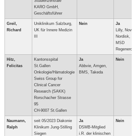
Studienzentrale
KARO GmbH,
Geschäftsführer
Greil,
Uniklinikum Salzburg,
Nein
Ja
Richard
UK für Innere Medizin
Lilly, Novo
III
Nordisk,
MSD
Regeneron
Hitz,
Kantonsspital
Ja
Nein
Felicitas
St.Gallen
Abbvie, Amgen,
Onkologie/Hämatologie
BMS, Takeda
Swiss Group for
Clinical Cancer
Research (SAKK)
Rorschacher Strasse
95
CH-9007 St.Gallen
Naumann,
seit 05/2023 Diakonie
Ja
Nein
Ralph
Klinikum Jung-Stilling
DSMB-Mitglied
Siegen
i.R. der klinischen