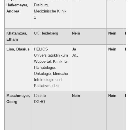
Hafkemeyer,
Freiburg,
Andrea
Medizinische Klinik
1
Khatamzas,
UK Heidelberg
Nein
Nein
Ne
Elham
Liss, Blasius
HELIOS
Ja
Nein
Ne
Universitätsklinikum
J&J
Wuppertal, Klinik für
Hämatologie,
Onkologie, klinische
Infektiologie und
Maschmeyer,
Charité
Nein
Nein
Ne
Georg
DGHO