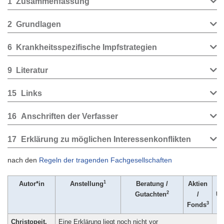
1
Zusammenfassung
2
Grundlagen
6
Krankheitsspezifische Impfstrategien
9
Literatur
15
Links
16
Anschriften der Verfasser
17
Erklärung zu möglichen Interessenkonflikten
nach den
Regeln der tragenden Fachgesellschaften
1
Autor*in
Anstellung
Beratung /
Aktien
2
Gutachten
/
Ur
3
Fonds
Christopeit,
Eine Erklärung liegt noch nicht vor