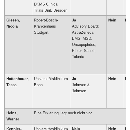
DKMS Clinical
Giesen,
Robert-Bosch-
Ja
Nein
Ne
Nicola
Krankenhaus
Advisory Board:
Stuttgart
AstraZeneca,
BMS, MSD,
Oncopeptides,
Pfizer, Sanofi,
Takeda
Hattenhauer,
Universitätsklinikum
Ja
Nein
Ne
Tessa
Bonn
Johnson &
Heinz,
Eine Erklärung liegt noch nicht vor
Werner
Keppler-
Universitätsklinikum
Nein
Nein
Ne