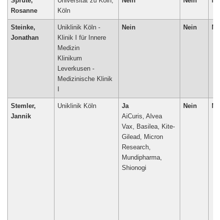
Sprute,
Universität zu Köln,
Nein
Nein
Ne
Rosanne
Köln
Steinke,
Uniklinik Köln -
Nein
Nein
Ne
Jonathan
Klinik I für Innere
Medizin
Klinikum
Leverkusen -
Medizinische Klinik
I
Stemler,
Uniklinik Köln
Ja
Nein
Ne
Jannik
AiCuris, Alvea
Vax, Basilea, Kite-
Gilead, Micron
Research,
Mundipharma,