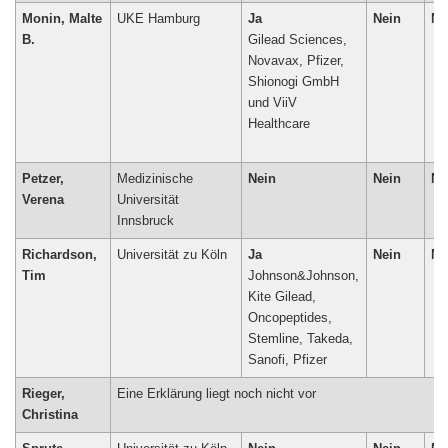
Monin, Malte
UKE Hamburg
Ja
Nein
Ne
B.
Gilead Sciences,
Novavax, Pfizer,
Shionogi GmbH
und ViiV
Healthcare
Petzer,
Medizinische
Nein
Nein
Ne
Verena
Universität
Innsbruck
Richardson,
Universität zu Köln
Ja
Nein
Ne
Tim
Johnson&Johnson,
Kite Gilead,
Oncopeptides,
Stemline, Takeda,
Sanofi, Pfizer
Rieger,
Eine Erklärung liegt noch nicht vor
Christina