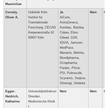
Maximilian
Cornely,
Uniklinik Köln
Ja
Nein
Ne
Oliver A.
Institut für
AiCuris,
Translationale
AstraZeneca,
Forschung, CECAD
Aurobac, Basilea,
Kerpenerstraße 62
Cidara, Elion,
50937 Köln
Gilead, GSK,
IQVIA, Janssen,
MedPace,
Menarini, Melinta,
Mundipharma,
Octapharma,
Pardes, Pfizer,
PSI, Pulmocide,
Scynexis, Seqirus,
Shionogi, Vedanta
Egger-
Universitätsklinikum
Nein
Nein
Ne
Heidrich,
Dresden,
Katharina
Medizinische Klinik
I