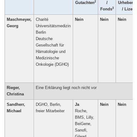
2
Gutachten
/
Urheberre
3
Fonds
/ Lizenz
Maschmeyer,
Charité
Nein
Nein
Nein
Georg
Universitätsmedizin
Berlin
Deutsche
Gesellschaft für
Hämatologie und
Medizinische
Onkologie (DGHO)
Rieger,
Eine Erklärung liegt noch nicht vor
Christina
Sandherr,
DGHO, Berlin,
Ja
Nein
Nein
Michael
freier Mitarbeiter
Roche,
BMS, Lilly,
BeiGene,
Sanofi,
Gilead