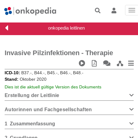
Tog
nav
Invasive Pilzinfektionen - Therapie
ICD-10
B37.-, B44.-, B45.-, B46.-, B48.-
Stand
Oktober 2020
Dies ist die aktuell gültige Version des Dokuments
Erstellung der Leitlinie
Autorinnen und Fachgesellschaften
1
Zusammenfassung
2
Grundlagen