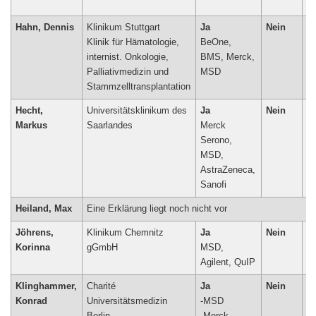
Hahn, Dennis
Klinikum Stuttgart
Ja
Nein
N
Klinik für Hämatologie,
BeOne,
internist. Onkologie,
BMS, Merck,
Palliativmedizin und
MSD
Stammzelltransplantation
Hecht,
Universitätsklinikum des
Ja
Nein
N
Markus
Saarlandes
Merck
Serono,
MSD,
AstraZeneca,
Sanofi
Heiland, Max
Eine Erklärung liegt noch nicht vor
Jöhrens,
Klinikum Chemnitz
Ja
Nein
N
Korinna
gGmbH
MSD,
Agilent, QuIP
Klinghammer,
Charité
Ja
Nein
N
Konrad
Universitätsmedizin
-MSD