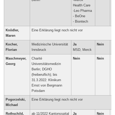
Berlin
-Merck
Health Care
-Leo Pharma
- BeOne
Knödler,
Eine Erklärung liegt noch nicht vor
Maren
Kocher,
Medizinische Universität
Ja
Nein
N
Florian
Innsbruck
MSD, Merck
Maschmeyer,
Charité
Nein
Nein
N
Georg
Universitätsmedizin
Berlin; DGHO
(freiberuflich); bis
31.3.2022: Klinikum
Ernst von Bergmann
Potsdam
Pogorzelski,
Eine Erklärung liegt noch nicht vor
Michael
Rothschild,
ab 11/2022 Kantonsspital
Ja
Nein
N