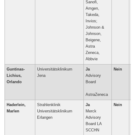
Sanofi,
Amgen,
Takeda,
Invios;
Johnson &
Johnson,
Beigene,
Astra
Zeneca,
Guntinas-
Universitätsklinikum
Ja
Nein
N
Lichius,
Jena
Advisory
Orlando
Board
AstraZeneca
Haderlein,
Strahlenklinik
Ja
Nein
N
Marlen
Universitätsklinikum
Merck
Erlangen
Advisory
Board LA
SCCHN