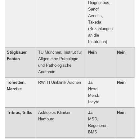
Diagnostics,
Sanofi
Aventis,
Takeda
(Bezahlungen
an die
Institution)
Stögbauer,
TU München, Institut für
Nein
Nein
N
Fabian
Allgemeine Pathologie
und Pathologische
Anatomie
Tometten,
RWTH Uniklinik Aachen
Ja
Nein
N
Mareike
Hexal,
Merck,
Incyte
Tribius, Silke
Asklepios Kliniken
Ja
Nein
N
Hamburg
MSD,
Regeneron,
BMS