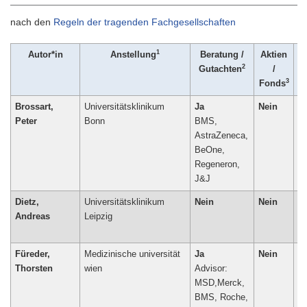
nach den
Regeln der tragenden Fachgesellschaften
1
Autor*in
Anstellung
Beratung /
Aktien
2
Gutachten
/
U
3
Fonds
Brossart,
Universitätsklinikum
Ja
Nein
N
Peter
Bonn
BMS,
AstraZeneca,
BeOne,
Regeneron,
J&J
Dietz,
Universitätsklinikum
Nein
Nein
N
Andreas
Leipzig
Füreder,
Medizinische universität
Ja
Nein
N
Thorsten
wien
Advisor:
MSD,Merck,
BMS, Roche,