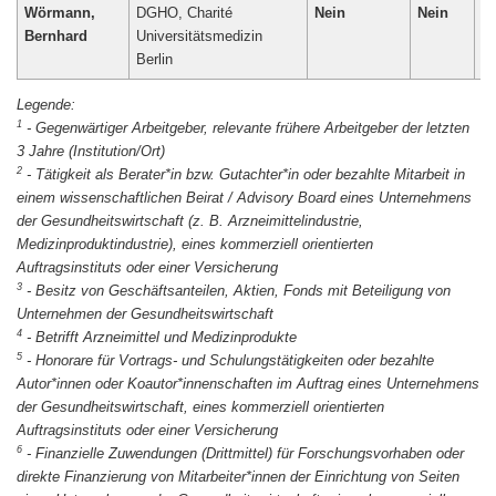
Wörmann,
DGHO, Charité
Nein
Nein
N
Bernhard
Universitätsmedizin
Berlin
1
-
Gegenwärtiger Arbeitgeber, relevante frühere Arbeitgeber der letzten
3 Jahre (Institution/Ort)
2
-
Tätigkeit als Berater*in bzw. Gutachter*in oder bezahlte Mitarbeit in
einem wissenschaftlichen Beirat / Advisory Board eines Unternehmens
der Gesundheitswirtschaft (z. B. Arzneimittelindustrie,
Medizinproduktindustrie), eines kommerziell orientierten
Auftragsinstituts oder einer Versicherung
3
-
Besitz von Geschäftsanteilen, Aktien, Fonds mit Beteiligung von
Unternehmen der Gesundheitswirtschaft
4
-
Betrifft Arzneimittel und Medizinprodukte
5
-
Honorare für Vortrags- und Schulungstätigkeiten oder bezahlte
Autor*innen oder Koautor*innenschaften im Auftrag eines Unternehmens
der Gesundheitswirtschaft, eines kommerziell orientierten
Auftragsinstituts oder einer Versicherung
6
-
Finanzielle Zuwendungen (Drittmittel) für Forschungsvorhaben oder
direkte Finanzierung von Mitarbeiter*innen der Einrichtung von Seiten