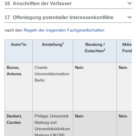
16
Anschriften der Verfasser
17
Offenlegung potentieller Interessenkonflikte
nach den
Regeln der tragenden Fachgesellschaften
1
Autor*in
Anstellung
Beratung /
Aktien 
2
3
Gutachten
Fonds
Busse,
Charité-
Nein
Nein
Antonia
Universitätsmedizin
Berlin
Denkert,
Philipps Universität
Nein
Nein
Carsten
Marburg und
Universitätsklinikum
Marburg (UKGM)