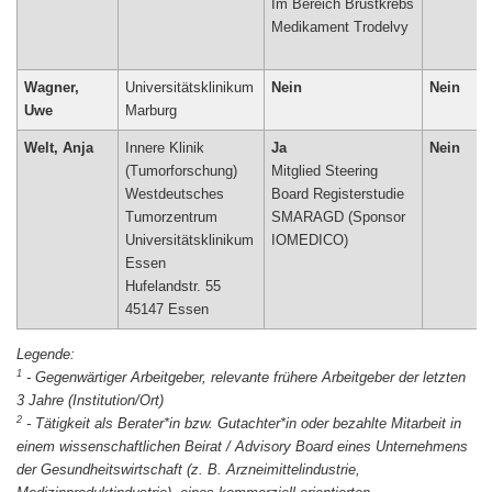
Im Bereich Brustkrebs
Medikament Trodelvy
Wagner,
Universitätsklinikum
Nein
Nein
Uwe
Marburg
Welt, Anja
Innere Klinik
Ja
Nein
(Tumorforschung)
Mitglied Steering
Westdeutsches
Board Registerstudie
Tumorzentrum
SMARAGD (Sponsor
Universitätsklinikum
IOMEDICO)
Essen
Hufelandstr. 55
45147 Essen
1
-
Gegenwärtiger Arbeitgeber, relevante frühere Arbeitgeber der letzten
3 Jahre (Institution/Ort)
2
-
Tätigkeit als Berater*in bzw. Gutachter*in oder bezahlte Mitarbeit in
einem wissenschaftlichen Beirat / Advisory Board eines Unternehmens
der Gesundheitswirtschaft (z. B. Arzneimittelindustrie,