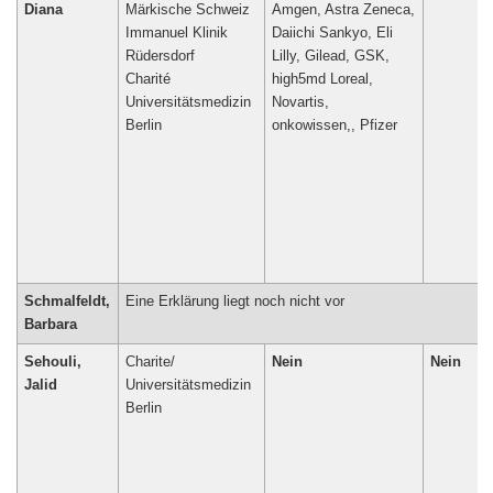
Diana
Märkische Schweiz
Amgen, Astra Zeneca,
Immanuel Klinik
Daiichi Sankyo, Eli
Rüdersdorf
Lilly, Gilead, GSK,
Charité
high5md Loreal,
Universitätsmedizin
Novartis,
Berlin
onkowissen,, Pfizer
Schmalfeldt,
Eine Erklärung liegt noch nicht vor
Barbara
Sehouli,
Charite/
Nein
Nein
Jalid
Universitätsmedizin
Berlin