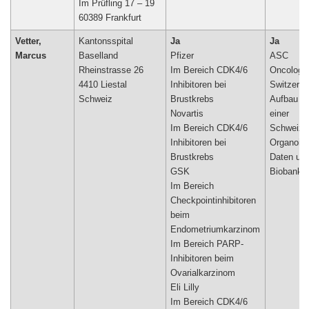
Im Prüfling 17 – 19
Vetter,
Kantonsspital
Ja
Ja
Marcus
Baselland
Pfizer
ASC
Rheinstrasse 26
Im Bereich CDK4/6
Oncology
4410 Liestal
Inhibitoren bei
Switzerla
Schweiz
Brustkrebs
Aufbau
Novartis
einer
Im Bereich CDK4/6
Schweize
Inhibitoren bei
Organoid-
Brustkrebs
Daten un
GSK
Biobank
Im Bereich
Checkpointinhibitoren
beim
Endometriumkarzinom
Im Bereich PARP-
Inhibitoren beim
Ovarialkarzinom
Eli Lilly
Im Bereich CDK4/6