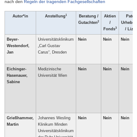
nach den
Regeln der tragenden Fachgesellschaften
1
Autor*in
Anstellung
Beratung /
Aktien
Patent
2
Gutachten
/
Urheber
3
Fonds
/ Lize
Beyer-
Universitätsklinikum
Nein
Nein
Nein
Westendorf,
„Carl Gustav
Jan
Carus“, Dresden
Eichinger-
Medizinische
Nein
Nein
Nein
Hasenauer,
Universität Wien
Sabine
Grießhammer,
Johannes Wesling
Nein
Nein
Nein
Martin
Klinikum Minden
Universitätsklinikum