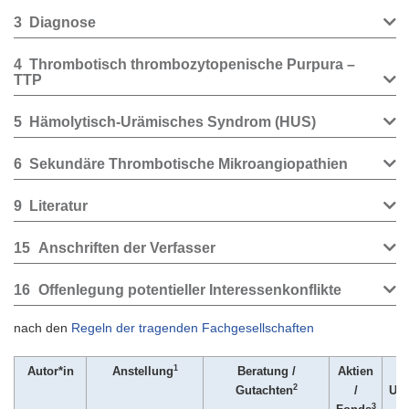
3
Diagnose
4
Thrombotisch thrombozytopenische Purpura –
TTP
5
Hämolytisch-Urämisches Syndrom (HUS)
6
Sekundäre Thrombotische Mikroangiopathien
9
Literatur
15
Anschriften der Verfasser
16
Offenlegung potentieller Interessenkonflikte
nach den
Regeln der tragenden Fachgesellschaften
1
Autor*in
Anstellung
Beratung /
Aktien
P
2
Gutachten
/
Urh
3