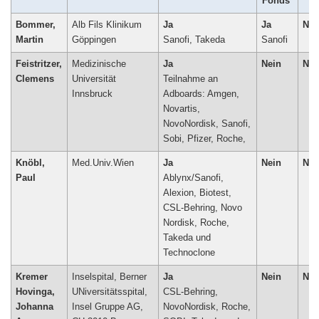
Fonds
/
Bommer,
Alb Fils Klinikum
Ja
Ja
Nei
Martin
Göppingen
Sanofi, Takeda
Sanofi
Feistritzer,
Medizinische
Ja
Nein
Nei
Clemens
Universität
Teilnahme an
Innsbruck
Adboards: Amgen,
Novartis,
NovoNordisk, Sanofi,
Knöbl,
Med.Univ.Wien
Ja
Nein
Nei
Paul
Ablynx/Sanofi,
Alexion, Biotest,
CSL-Behring, Novo
Nordisk, Roche,
Takeda und
Technoclone
Kremer
Inselspital, Berner
Ja
Nein
Nei
Hovinga,
UNiversitätsspital,
CSL-Behring,
Johanna
Insel Gruppe AG,
NovoNordisk, Roche,