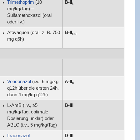
Trimethoprim
(10
B-II
t
mg/kg/Tag) –
Sulfamethoxazol (oral
oder i.v.)
Atovaquon (oral, z. B. 750
B-II
t,u
mg q6h)
Voriconazol
(i.v., 6 mg/kg
A-II
u
q12h über die ersten 24h,
dann 4 mg/kg q12h)
L-AmB (i.v., ≥5
B-III
mg/kg/Tag, optimale
Dosierung unklar) oder
ABLC (i.v., 5 mg/kg/Tag)
Itraconazol
D-III