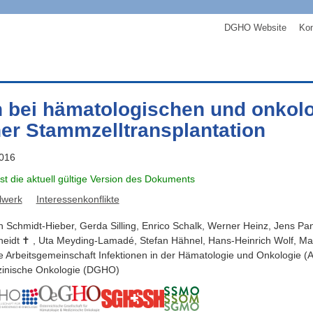
DGHO Website
Kon
n bei hämatologischen und onkol
ner Stammzelltransplantation
2016
ist die aktuell gültige Version des Dokuments
lwerk
Interessenkonflikte
n
Schmidt-Hieber
,
Gerda
Silling
,
Enrico
Schalk
,
Werner
Heinz
,
Jens
Pa
eidt
,
Uta
Meyding-Lamadé
,
Stefan
Hähnel
,
Hans-Heinrich
Wolf
,
Ma
ie Arbeitsgemeinschaft Infektionen in der Hämatologie und Onkologie 
zinische Onkologie (DGHO)