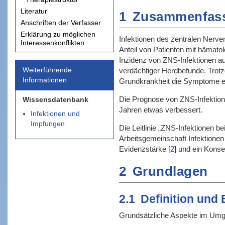
Literatur
1
Zusammenfas
Anschriften der Verfasser
Erklärung zu möglichen
Infektionen des zentralen Nerve
Interessenkonflikten
Anteil von Patienten mit hämato
Inzidenz von ZNS-Infektionen au
Weiterführende
verdächtiger Herdbefunde. Trot
Informationen
Grundkrankheit die Symptome ein
Die Prognose von ZNS-Infektionen
Wissensdatenbank
Jahren etwas verbessert.
Infektionen und
Impfungen
Die Leitlinie „ZNS-Infektionen 
Arbeitsgemeinschaft Infektione
Evidenzstärke
[
2
]
und ein Konsen
2
Grundlagen
2.1
Definition und
Grundsätzliche Aspekte im Umga