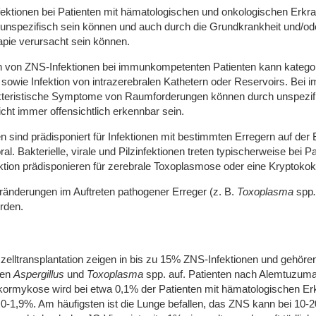
ktionen bei Patienten mit hämatologischen und onkologischen Erkra
nspezifisch sein können und auch durch die Grundkrankheit und/ode
ie verursacht sein können.
on von ZNS-Infektionen bei immunkompetenten Patienten kann kategori
 sowie Infektion von intrazerebralen Kathetern oder Reservoirs. Bei
akteristische Symptome von Raumforderungen können durch unspezifis
ht immer offensichtlich erkennbar sein.
en sind prädisponiert für Infektionen mit bestimmten Erregern auf de
al. Bakterielle, virale und Pilzinfektionen treten typischerweise bei 
ion prädisponieren für zerebrale Toxoplasmose oder eine Kryptokok
änderungen im Auftreten pathogener Erreger (z. B.
Toxoplasma
spp
.
rden.
elltransplantation zeigen in bis zu 15% ZNS-Infektionen und gehöre
ten
Aspergillus
und
Toxoplasma
spp. auf. Patienten nach Alemtuzumab
kormykose wird bei etwa 0,1% der Patienten mit hämatologischen Erkr
0-1,9%. Am häufigsten ist die Lunge befallen, das ZNS kann bei 10-20