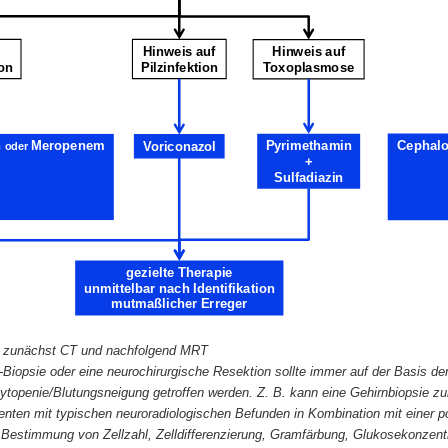
Hinweis auf
Hinweis auf
bakterielle Infektion
Pilzinfektion
Toxoplasmose
ion
Meropenem
Pyrimethamin
Voriconazol
oder
+
Sulfadiazin
gezielte Therapie
unmittelbar nach Identifikation
mutmaßlicher Erreger
nst zunächst CT und nachfolgend MRT
Biopsie oder eine neurochirurgische Resektion sollte immer auf der Basis d
openie/Blutungsneigung getroffen werden. Z. B. kann eine Gehirnbiopsie zur
nten mit typischen neuroradiologischen Befunden in Kombination mit einer po
 Bestimmung von Zellzahl, Zelldifferenzierung, Gramfärbung, Glukosekonzentr