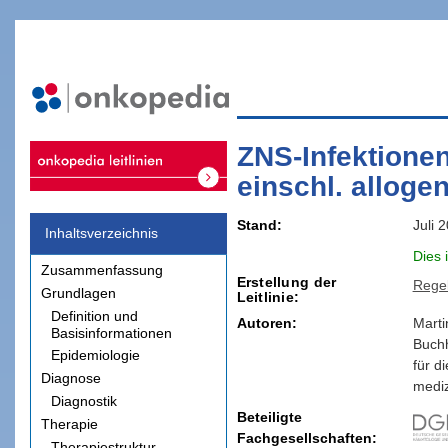
ZNS-Infektione
einschl. alloge
Stand
Juli 
Inhaltsverzeichnis
Dies 
Zusammenfassung
Erstellung der
Rege
Grundlagen
Leitlinie
Definition und
Autoren:
Marti
Basisinformationen
Buchh
Epidemiologie
für d
Diagnose
medi
Diagnostik
Beteiligte
Therapie
Fachgesellschaften
Therapiestruktur