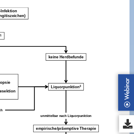
Symptome einer ZNS-Infektion
(z. B. Parese, Fieber, Meningitiszeichen)
el
1
keine Herdbefunde
stereotaktische Biopsie
Liquorpunktion
3
neurochirurgische Resektion
ggf. ergänzt durch
unmittelbar nach Liquorpunktion
empirische/präemptiveTherapie