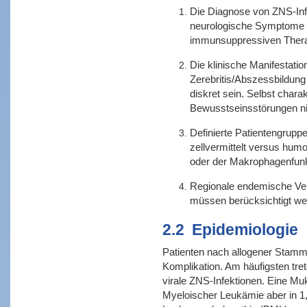
Die Diagnose von ZNS-Infe
neurologische Symptome u
immunsuppressiven Therap
Die klinische Manifestati
Zerebritis/Abszessbildung
diskret sein. Selbst char
Bewusstseinsstörungen nic
Definierte Patientengrupp
zellvermittelt versus humor
oder der Makrophagenfunkt
Regionale endemische Ver
müssen berücksichtigt we
2.2
Epidemiologie
Patienten nach allogener Stammz
Komplikation. Am häufigsten tre
virale ZNS-Infektionen. Eine Mu
Myeloischer Leukämie aber in 1,