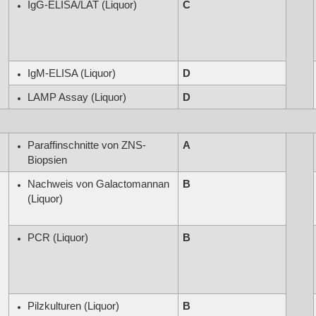
IgG-ELISA/LAT (Liquor)
C
IgM-ELISA (Liquor)
D
LAMP Assay (Liquor)
D
Paraffinschnitte von ZNS-
A
Biopsien
Nachweis von Galactomannan
B
(Liquor)
PCR (Liquor)
B
Pilzkulturen (Liquor)
B