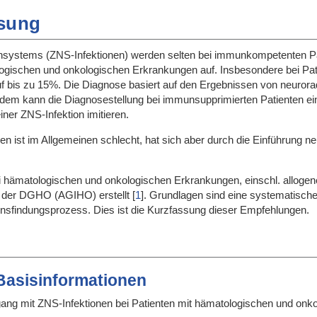
sung
nsystems (ZNS-Infektionen) werden selten bei immunkompetenten Patien
logischen und onkologischen Erkrankungen auf. Insbesondere bei Pati
f bis zu 15%. Die Diagnose basiert auf den Ergebnissen von neurorad
zdem kann die Diagnosestellung bei immunsupprimierten Patienten e
er ZNS-Infektion imitieren.
 ist im Allgemeinen schlecht, hat sich aber durch die Einführung neue
bei hämatologischen und onkologischen Erkrankungen, einschl. alloge
n der DGHO (AGIHO) erstellt
[
1
]
. Grundlagen sind eine systematische 
sfindungsprozess. Dies ist die Kurzfassung dieser Empfehlungen.
 Basisinformationen
ng mit ZNS-Infektionen bei Patienten mit hämatologischen und onk