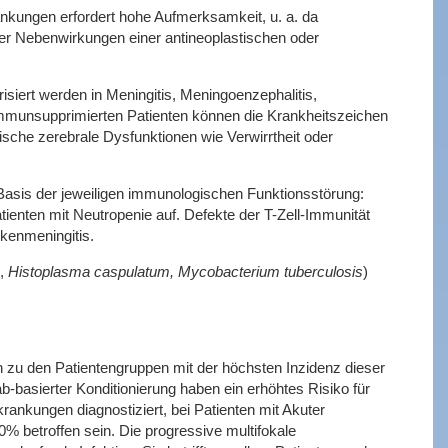
nkungen erfordert hohe Aufmerksamkeit, u. a. da
r Nebenwirkungen einer antineoplastischen oder
siert werden in Meningitis, Meningoenzephalitis,
 immunsupprimierten Patienten können die Krankheitszeichen
che zerebrale Dysfunktionen wie Verwirrtheit oder
r Basis der jeweiligen immunologischen Funktionsstörung:
Patienten mit Neutropenie auf. Defekte der T-Zell-Immunität
kenmeningitis.
,
Histoplasma caspulatum, Mycobacterium tuberculosis
)
n zu den Patientengruppen mit der höchsten Inzidenz dieser
-basierter Konditionierung haben ein erhöhtes Risiko für
ankungen diagnostiziert, bei Patienten mit Akuter
% betroffen sein. Die progressive multifokale