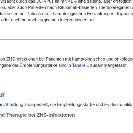
sacht durch das JC-Virus ist mit <1% eine seltene, aber oft tödlich ve
tion, aber auch Patienten nach Rituximab-basierten Therapieregimen
en selten bei Patienten mit hämatologischen Erkrankungen diagnostizie
 oder nach neurochirurgischen Interventionen auf.
von ZNS-Infektionen bei Patienten mit hämatologischen und onkologi
Angabe der Empfehlungsstärke sind in
Tabelle 1
zusammengefasst.
ur
 in
Abbildung 1
dargestellt, die Empfehlungsstärke und Evidenzqualität
nd Therapie bei ZNS-Infektionen