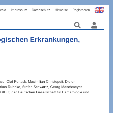
takt
Impressum
Datenschutz
Hinweise
Registrieren
ogischen Erkrankungen,
nse
,
Olaf
Penack
,
Maximilian
Christopeit
,
Dieter
rkus
Ruhnke
,
Stefan
Schwartz
,
Georg
Maschmeyer
(AGIHO) der Deutschen Gesellschaft für Hämatologie und