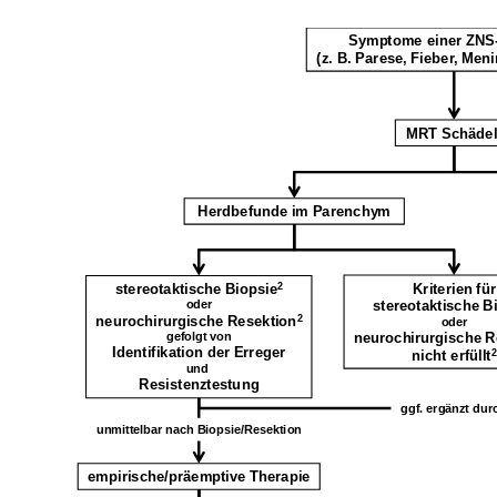
MRT Schäd
Herdbefunde im Parenchym
Kriterien für
stereotaktische Biopsie
2
oder
neurochirurgische Resektion
2
oder
gefolgt von
Identifikation der Erreger
nicht erfüllt
2
und
Resistenztestung
unmittelbar nach Biopsie/Resektion
empirische/präemptiveTherapie