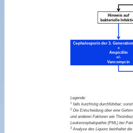
Hinweis auf
Cephalosporinder 3. Generat
+
Ampicillin
+/-
Vancomycin
1
falls kurzfristig durchführbar; so
2
Die Entscheidung über eine Gehirn-
und anderen Faktoren wie Thrombozyt
Leukenzephalopathie (PML) bei Patie
3
Analyse des Liquors beinhaltet die