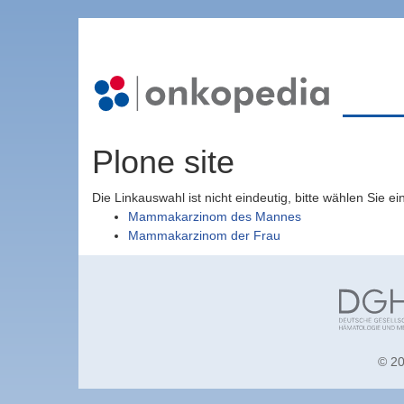
Plone site
Die Linkauswahl ist nicht eindeutig, bitte wählen Sie 
Mammakarzinom des Mannes
Mammakarzinom der Frau
© 20