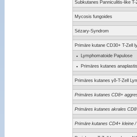
Subkutanes Panniculitis-like T
Mycosis fungoides
Sézary-Syndrom
Primäre kutane CD30+ T-Zell l
Lymphomatoide Papulose
Primäres kutanes anaplast
Primäres kutanes γδ-T-Zell L
Primäres kutanes CD8+ aggres
Primäres kutanes akrales CD8
Primäre kutanes CD4+ kleine / m