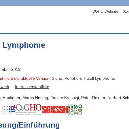
DGHO Website
Kon
ll Lymphome
ember 2019
st nicht die aktuelle Version.
Siehe
:
Periphere T-Zell Lymphome
lwerk
Interessenkonflikte
g
Hopfinger
,
Marco
Herling
,
Fatime
Krasniqi
,
Peter
Reimer
,
Norbert
Sch
ung/Einführung