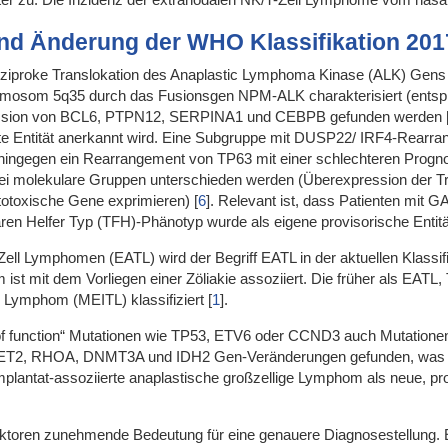
nd Änderung der WHO Klassifikation 201
 reziproke Translokation des Anaplastic Lymphoma Kinase (ALK) Ge
osom 5q35 durch das Fusionsgen NPM-ALK charakterisiert (entspre
ession von BCL6, PTPN12, SERPINA1 und CEBPB gefunden werden
kte Entität anerkannt wird. Eine Subgruppe mit DUSP22/ IRF4-Rearr
ohingegen ein Rearrangement von TP63 mit einer schlechteren Progno
ei molekulare Gruppen unterschieden werden (Überexpression der Tr
totoxische Gene exprimieren)
[
6
]
. Relevant ist, dass Patienten mit
ären Helfer Typ (TFH)-Phänotyp wurde als eigene provisorische Enti
Zell Lymphomen (EATL) wird der Begriff EATL in der aktuellen Klassifi
ist mit dem Vorliegen einer Zöliakie assoziiert. Die früher als EA
ell Lymphom (MEITL) klassifiziert
[
1
]
.
of function“ Mutationen wie TP53, ETV6 oder CCND3 auch Mutatio
TET2, RHOA, DNMT3A und IDH2 Gen-Veränderungen gefunden, was auf
lantat-assoziierte anaplastische großzellige Lymphom als neue, provis
toren zunehmende Bedeutung für eine genauere Diagnosestellung. E