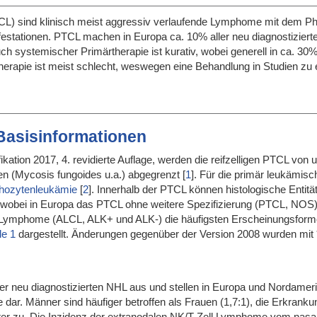
L) sind klinisch meist aggressiv verlaufende Lymphome mit dem Phä
festationen. PTCL machen in Europa ca. 10% aller neu diagnostizie
ch systemischer Primärtherapie ist kurativ, wobei generell in ca. 30% 
erapie ist meist schlecht, weswegen eine Behandlung in Studien zu 
 Basisinformationen
ation 2017, 4. revidierte Auflage, werden die reifzelligen PTCL von
n (Mycosis fungoides u.a.) abgegrenzt
[
1
]
. Für die primär leukämisch
phozytenleukämie
[
2
]
. Innerhalb der PTCL können histologische Entit
 wobei in Europa das PTCL ohne weitere Spezifizierung (PTCL, NOS
n Lymphome (ALCL, ALK+ und ALK-) die häufigsten Erscheinungsform
le 1
dargestellt. Änderungen gegenüber der Version 2008 wurden mit 
r neu diagnostizierten NHL aus und stellen in Europa und Nordamer
dar. Männer sind häufiger betroffen als Frauen (1,7:1), die Erkran
er zu. Die Inzidenz der extranodalen NK/T-Zell Lymphome vom nasa