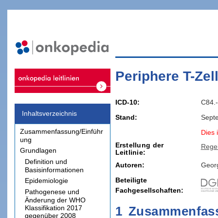
Periphere T-Ze
ICD-10
C84.-
Inhaltsverzeichnis
Stand
Sept
Zusammenfassung/Einführ
Dies i
ung
Erstellung der
Rege
Grundlagen
Leitlinie
Definition und
Autoren:
Geor
Basisinformationen
Beteiligte
Epidemiologie
Fachgesellschaften
Pathogenese und
Änderung der WHO
Klassifikation 2017
1
Zusammenfass
gegenüber 2008