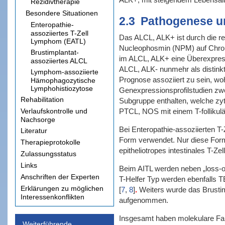
Rezidivtherapie
Besondere Situationen
2.3
Pathogenese u
Enteropathie-
assoziiertes T-Zell
Das ALCL, ALK+
ist durch die
Lymphom (EATL)
Nucleophosmin (NPM) auf Chrom
Brustimplantat-
im ALCL, ALK+ eine Überexpr
assoziiertes ALCL
ALCL, ALK-
nunmehr als distin
Lymphom-assoziierte
Prognose assoziiert zu sein, w
Hämophagozytische
Lymphohistiozytose
Genexpressionsprofilstudien zw
Rehabilitation
Subgruppe enthalten, welche zy
Verlaufskontrolle und
PTCL, NOS mit einem T-follikul
Nachsorge
Bei Enteropathie-assoziierten T-
Literatur
Form verwendet. Nur diese Form 
Therapieprotokolle
epitheliotropes intestinales T-Z
Zulassungsstatus
Links
Beim AITL werden neben „loss-
Anschriften der Experten
T-Helfer Typ werden ebenfalls 
Erklärungen zu möglichen
[
7
,
8
]
.
Weiters wurde das Brustimp
Interessenkonflikten
aufgenommen.
Insgesamt haben molekulare Fak
Weiterführende