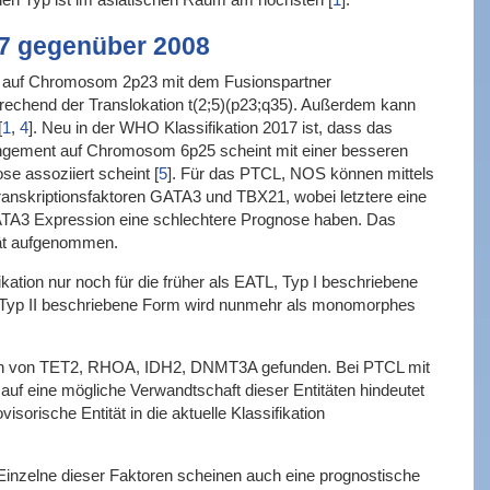
7 gegenüber 2008
ns auf Chromosom 2p23 mit dem Fusionspartner
chend der Translokation t(2;5)(p23;q35). Außerdem kann
[
1
,
4
]
. Neu in der WHO Klassifikation 2017 ist, dass das
angement auf Chromosom 6p25 scheint mit einer besseren
se assoziiert scheint
[
5
]
. Für das PTCL, NOS können mittels
anskriptionsfaktoren GATA3 und TBX21, wobei letztere eine
 GATA3 Expression eine schlechtere Prognose haben. Das
tät aufgenommen.
kation nur noch für die früher als EATL, Typ I beschriebene
TL, Typ II beschriebene Form wird nunmehr als monomorphes
nen von TET2, RHOA, IDH2, DNMT3A gefunden. Bei PTCL mit
 eine mögliche Verwandtschaft dieser Entitäten hindeutet
orische Entität in die aktuelle Klassifikation
inzelne dieser Faktoren scheinen auch eine prognostische