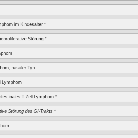
phom im Kindesalter *
proliferative Störung *
ymphom
phom, nasaler Typ
ell Lymphom
ntestinales T-Zell Lymphom *
ative Störung des GI-Trakts *
mphom