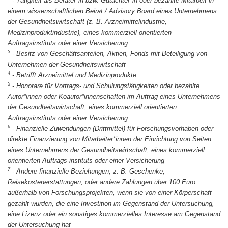
-
Tätigkeit als Berater*in bzw. Gutachter*in oder bezahlte Mitarbeit in
einem wissenschaftlichen Beirat / Advisory Board eines Unternehmens
der Gesundheitswirtschaft (z. B. Arzneimittelindustrie,
Medizinproduktindustrie), eines kommerziell orientierten
Auftragsinstituts oder einer Versicherung
3
-
Besitz von Geschäftsanteilen, Aktien, Fonds mit Beteiligung von
Unternehmen der Gesundheitswirtschaft
4
-
Betrifft Arzneimittel und Medizinprodukte
5
-
Honorare für Vortrags- und Schulungstätigkeiten oder bezahlte
Autor*innen oder Koautor*innenschaften im Auftrag eines Unternehmens
der Gesundheitswirtschaft, eines kommerziell orientierten
Auftragsinstituts oder einer Versicherung
6
-
Finanzielle Zuwendungen (Drittmittel) für Forschungsvorhaben oder
direkte Finanzierung von Mitarbeiter*innen der Einrichtung von Seiten
eines Unternehmens der Gesundheitswirtschaft, eines kommerziell
orientierten Auftrags-instituts oder einer Versicherung
7
-
Andere finanzielle Beziehungen, z. B. Geschenke,
Reisekostenerstattungen, oder andere Zahlungen über 100 Euro
außerhalb von Forschungsprojekten, wenn sie von einer Körperschaft
gezahlt wurden, die eine Investition im Gegenstand der Untersuchung,
eine Lizenz oder ein sonstiges kommerzielles Interesse am Gegenstand
der Untersuchung hat