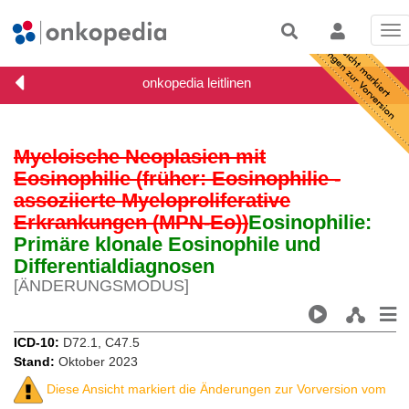
Tog
nav
Myeloische Neoplasien mit
Eosinophilie (früher: Eosinophilie -
assoziierte Myeloproliferative
Erkrankungen (MPN-Eo))
Eosinophilie:
Primäre klonale Eosinophile und
Differentialdiagnosen
[ÄNDERUNGSMODUS]
ICD-10
D72.1, C47.5
Stand
Oktober 2023
Diese Ansicht markiert die Änderungen zur Vorversion vom