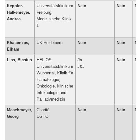
Keppler-
Universitätsklinikum
Nein
Nein
Ne
Hafkemeyer,
Freiburg,
Andrea
Medizinische Klinik
1
Khatamzas,
UK Heidelberg
Nein
Nein
Ne
Elham
Liss, Blasius
HELIOS
Ja
Nein
Ne
Universitätsklinikum
J&J
Wuppertal, Klinik für
Hämatologie,
Onkologie, klinische
Infektiologie und
Maschmeyer,
Charité
Nein
Nein
Ne
Georg
DGHO