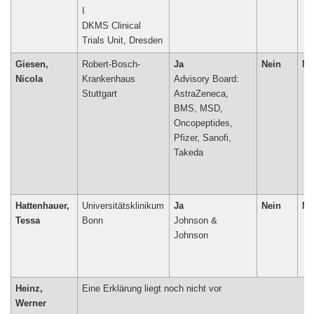
I
DKMS Clinical
Giesen,
Robert-Bosch-
Ja
Nein
Ne
Nicola
Krankenhaus
Advisory Board:
Stuttgart
AstraZeneca,
BMS, MSD,
Oncopeptides,
Pfizer, Sanofi,
Takeda
Hattenhauer,
Universitätsklinikum
Ja
Nein
Ne
Tessa
Bonn
Johnson &
Heinz,
Eine Erklärung liegt noch nicht vor
Werner