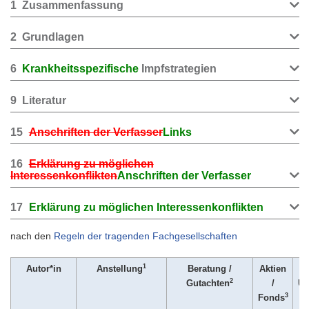
1
Zusammenfassung
2
Grundlagen
6
Krankheitsspezifische
Impfstrategien
9
Literatur
15
Anschriften der Verfasser
Links
16
Erklärung zu möglichen
Interessenkonflikten
Anschriften der Verfasser
17
Erklärung zu möglichen Interessenkonflikten
nach den
Regeln der tragenden Fachgesellschaften
1
Autor*in
Anstellung
Beratung /
Aktien
2
Gutachten
/
Ur
3
Fonds