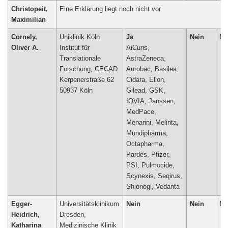
Christopeit,
Eine Erklärung liegt noch nicht vor
Maximilian
Cornely,
Uniklinik Köln
Ja
Nein
Ne
Oliver A.
Institut für
AiCuris,
Translationale
AstraZeneca,
Forschung, CECAD
Aurobac, Basilea,
Kerpenerstraße 62
Cidara, Elion,
50937 Köln
Gilead, GSK,
IQVIA, Janssen,
MedPace,
Menarini, Melinta,
Mundipharma,
Octapharma,
Pardes, Pfizer,
PSI, Pulmocide,
Scynexis, Seqirus,
Shionogi, Vedanta
Egger-
Universitätsklinikum
Nein
Nein
Ne
Heidrich,
Dresden,
Katharina
Medizinische Klinik