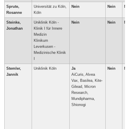
Sprute,
Universität zu Köln,
Nein
Nein
Ne
Rosanne
Köln
Steinke,
Uniklinik Köln -
Nein
Nein
Ne
Jonathan
Klinik I für Innere
Medizin
Klinikum
Leverkusen -
Medizinische Klinik
I
Stemler,
Uniklinik Köln
Ja
Nein
Ne
Jannik
AiCuris, Alvea
Vax, Basilea, Kite-
Gilead, Micron
Research,
Mundipharma,