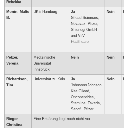
Rebekka
Monin, Malte
UKE Hamburg
Ja
Nein
Ne
B.
Gilead Sciences,
Novavax, Pfizer,
Shionogi GmbH
und ViiV
Healthcare
Petzer,
Medizinische
Nein
Nein
Ne
Verena
Universität
Innsbruck
Richardson,
Universität zu Köln
Ja
Nein
Ne
Tim
Johnson&Johnson,
Kite Gilead,
Oncopeptides,
Stemline, Takeda,
Sanofi, Pfizer
Rieger,
Eine Erklärung liegt noch nicht vor
Christina