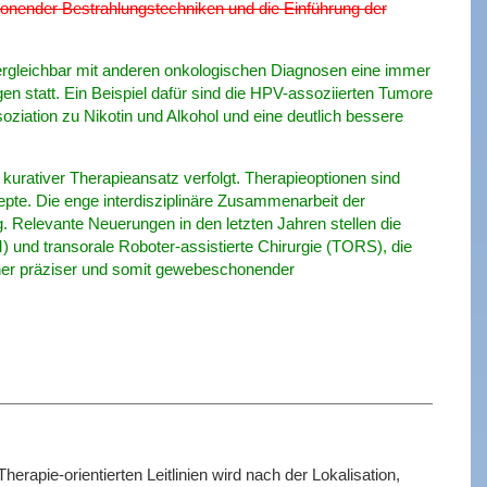
honender Bestrahlungstechniken und die Einführung der
ergleichbar mit anderen onkologischen Diagnosen eine immer
en statt. Ein Beispiel dafür sind die HPV-assoziierten Tumore
soziation zu Nikotin und Alkohol und eine deutlich bessere
n kurativer Therapieansatz verfolgt. Therapieoptionen sind
pte. Die enge interdisziplinäre Zusammenarbeit der
. Relevante Neuerungen in den letzten Jahren stellen die
 und transorale Roboter-assistierte Chirurgie (TORS), die
rner präziser und somit gewebeschonender
rapie-orientierten Leitlinien wird nach der Lokalisation,