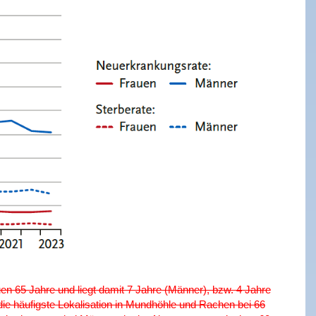
en 65 Jahre und liegt damit 7 Jahre (Männer), bzw. 4 Jahre
 die häufigste Lokalisation in Mundhöhle und Rachen bei 66