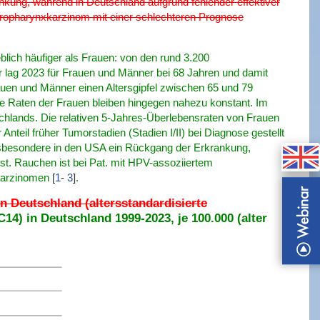
ung, während in Deutschland aufgrund fehlender effektiver
Oropharynxkarzinom mit einer schlechteren Prognose
lich häufiger als Frauen: von den rund 3.200
r lag 2023 für Frauen und Männer bei 68 Jahren und damit
auen und Männer einen Altersgipfel zwischen 65 und 79
e Raten der Frauen bleiben hingegen nahezu konstant. Im
schlands. Die relativen 5-Jahres-Überlebensraten von Frauen
teil früher Tumorstadien (Stadien I/II) bei Diagnose gestellt
nsbesondere in den USA ein Rückgang der Erkrankung,
st. Rauchen ist bei Pat. mit HPV-assoziiertem
 Karzinomen
[
1
-
3
]
.
n Deutschland (altersstandardisierte
4) in Deutschland 1999-2023, je 100.000 (alter