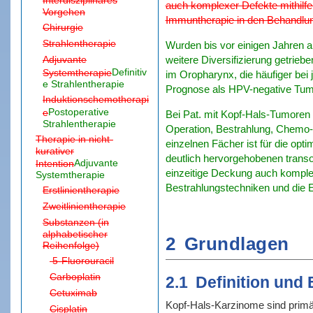
auch komplexer Defekte mithilfe
Vorgehen
Immuntherapie in den Behandlu
Chirurgie
Strahlentherapie
Wurden bis vor einigen Jahren 
Adjuvante
weitere Diversifizierung getrieb
Definitiv
Systemtherapie
im Oropharynx, die häufiger bei 
e Strahlentherapie
Prognose als HPV-negative Tum
Induktionschemotherapi
Postoperative
e
Bei Pat. mit Kopf-Hals-Tumoren w
Strahlentherapie
Operation, Bestrahlung, Chemo- 
Therapie in nicht-
einzelnen Fächer ist für die op
kurativer
deutlich hervorgehobenen transo
Adjuvante
Intention
einzeitige Deckung auch komplex
Systemtherapie
Bestrahlungstechniken und die 
Erstlinientherapie
Zweitlinientherapie
Substanzen (in
alphabetischer
2
Grundlagen
Reihenfolge)
5-Fluorouracil
Carboplatin
2.1
Definition und
Cetuximab
Kopf-Hals-Karzinome sind primär 
Cisplatin