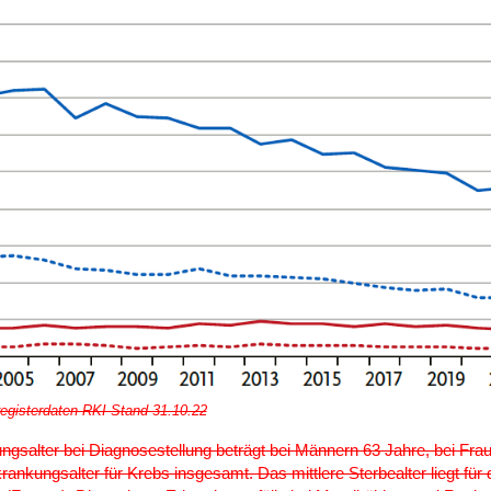
registerdaten RKI Stand 31.10.22
ngsalter bei Diagnosestellung beträgt bei Männern 63 Jahre, bei Frau
rankungsalter für Krebs insgesamt. Das mittlere Sterbealter liegt für