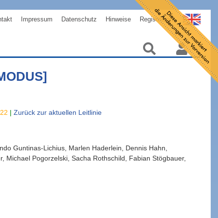
takt
Impressum
Datenschutz
Hinweise
Registrieren
MODUS]
022
|
Zurück zur aktuellen Leitlinie
ando
Guntinas-Lichius
,
Marlen
Haderlein
,
Dennis
Hahn
,
r
,
Michael
Pogorzelski
,
Sacha
Rothschild
,
Fabian
Stögbauer
,