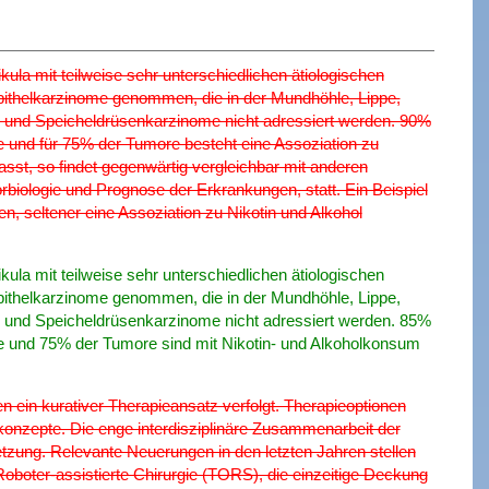
a mit teilweise sehr unterschiedlichen ätiologischen
nepithelkarzinome genommen, die in der Mundhöhle, Lippe,
und Speicheldrüsenkarzinome nicht adressiert werden. 90%
e und für 75% der Tumore besteht eine Assoziation zu
st, so findet gegenwärtig vergleichbar mit anderen
biologie und Prognose der Erkrankungen, statt. Ein Beispiel
n, seltener eine Assoziation zu Nikotin und Alkohol
a mit teilweise sehr unterschiedlichen ätiologischen
nepithelkarzinome genommen, die in der Mundhöhle, Lippe,
und Speicheldrüsenkarzinome nicht adressiert werden. 85%
me und 75% der Tumore sind mit Nikotin- und Alkoholkonsum
en ein kurativer Therapieansatz verfolgt. Therapieoptionen
onzepte. Die enge interdisziplinäre Zusammenarbeit der
tzung. Relevante Neuerungen in den letzten Jahren stellen
oboter-assistierte Chirurgie (TORS), die einzeitige Deckung