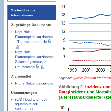
Weiterführende
Informationen
Zugehörige Dokumente
Kopf-Hals-
Plattenepithelkarzinome
- Therapieprotokolle
Kopf-Hals-
Plattenepithelkarzinome:
Zulassungsstatus in
Deutschland
Arzneimittel
Quelle: Zentrum für Krebs
Frühe Nutzenbewertung
Abbildung 2:
Inzidenz und
Rate)
Inzidenz und Mortali
Übersetzungen
(altersstandardisierte Rate
(EN) Head and neck
squamous cell
carcinomas