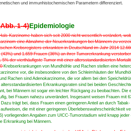
netischen und immunhistochemischen Parametern differenziert.
Abb. 1-4)
Epidemiologie
f-Hals-Karzinome haben sich seit 2000 nicht wesentlich verändert, wo
rzinom eine Abnahme der Neuerkrankungen bei Männern zu verzeichn
tschen Krebsregisters erkrankten in Deutschland im Jahr 2014 12.
 (43%) und 1.659 Frauen (36%) an ihrer Tumorerkrankung verstorben.
5% der vierthäufigste Tumor mit einer altersstandardisierten Mortali
00
Krebserkrankungen von Mundhöhle und Rachen stellen eine hetero
karzinome vor, die insbesondere von den Schleimhäuten der Mundh
und Rachen sind Adenokarzinome, die vor allem bei den Speicheldr
ie altersstandardisierten Erkrankungsraten sind bei beiden Geschlech
nt, bei Männern ist sogar ein leichter Rückgang zu beobachten. Die 
ufig, bei Frauen nahezu unverändert. Insgesamt weisen Frauen mit 6
. Dazu trägt bei, dass Frauen einen geringeren Anteil an durch Taba
weisen, die mit einer geringeren Überlebenswahrscheinlichkeit ver
 vorliegenden Angaben zum UICC-Tumorstadium wird knapp jeder dri
erte Erkrankung bei Männern.