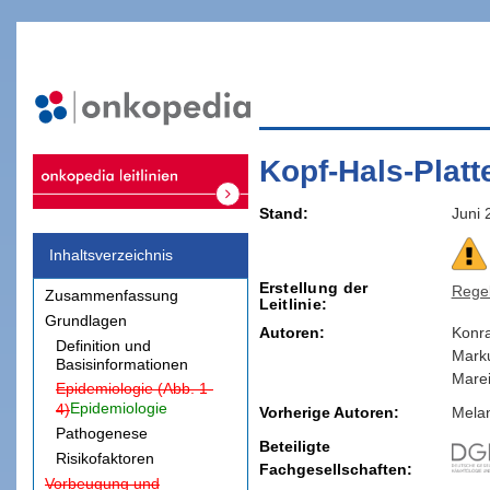
Kopf-Hals-Plat
Stand
Juni 
Inhaltsverzeichnis
Erstellung der
Rege
Zusammenfassung
Leitlinie
Grundlagen
Autoren:
Konr
Definition und
Mark
Basisinformationen
Mare
Epidemiologie (Abb. 1-
Epidemiologie
4)
Vorherige Autoren:
Mela
Pathogenese
Beteiligte
Risikofaktoren
Fachgesellschaften
Vorbeugung und