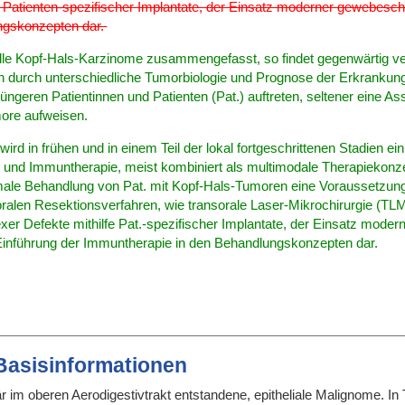
 Patienten-spezifischer Implantate, der Einsatz moderner gewebesc
ngskonzepten dar.
alle Kopf-Hals-Karzinome zusammengefasst, so findet gegenwärtig v
en durch unterschiedliche Tumorbiologie und Prognose der Erkrankung
jüngeren Patientinnen und Patienten (Pat.) auftreten, seltener eine As
ore aufweisen.
ird in frühen und in einem Teil der lokal fortgeschrittenen Stadien ei
und Immuntherapie, meist kombiniert als multimodale Therapiekonze
timale Behandlung von Pat. mit Kopf-Hals-Tumoren eine Voraussetzung
ralen Resektionsverfahren, wie transorale Laser-Mikrochirurgie (TLM)
er Defekte mithilfe Pat.-spezifischer Implantate, der Einsatz mode
Einführung der Immuntherapie in den Behandlungskonzepten dar.
 Basisinformationen
im oberen Aerodigestivtrakt entstandene, epitheliale Malignome. In The