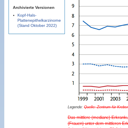
Archivierte Versionen
Kopf-Hals-
Plattenepithelkarzinome
(Stand Oktober 2022)
Quelle: Zentrum für Krebs
Das mittlere (mediane) Erkranku
(Frauen) unter dem mittleren Erk