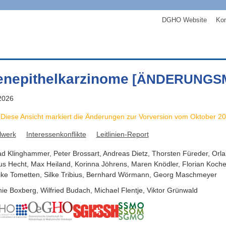
DGHO Website
Kon
tenepithelkarzinome
[ÄNDERUNGS
2026
Diese Ansicht markiert die Änderungen zur Vorversion vom
Oktober 2
lwerk
Interessenkonflikte
Leitlinien-Report
ad
Klinghammer
,
Peter
Brossart
,
Andreas
Dietz
,
Thorsten
Füreder
,
Orl
us
Hecht
,
Max
Heiland
,
Korinna
Jöhrens
,
Maren
Knödler
,
Florian
Koche
ike
Tometten
,
Silke
Tribius
,
Bernhard
Wörmann
,
Georg
Maschmeyer
nie
Boxberg
,
Wilfried
Budach
,
Michael
Flentje
,
Viktor
Grünwald