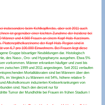
bei insbesondere beim Kehlkopfkrebs, aber seit 2011 auch
en ist gegenüber einer leichten Zunahme der Inzidenz bei
660 Männer und 4.560 Frauen an einem Kopf-Hals-Karzinom.
 Plattenepithelkarzinome der Kopf-Hals-Region sind in
tät von 6,7 pro 100.000 Einwohnern. Bei Frauen liegt diese
gene Gruppe bösartiger Neubildungen dar. Histologisch
öhle, des Naso-, Oro- und Hypopharynx ausgehen. Etwa 5%
üsen vorkommen. Männer erkranken häufiger und zwei bis
tern zwischen 1999 und 2011 angestiegen. Seit 2011 verlaufen
entsprechenden Mortalitätsraten sind bei Männern über den
3%, im Vergleich zu Männern mit 54%, höhere relative 5-
k- und Alkoholkonsum induzierten Krebserkrankungen von
bunden sind. Nach den derzeit nur für
tte Tumor der Mundhöhle bei Frauen im frühen Stadium I