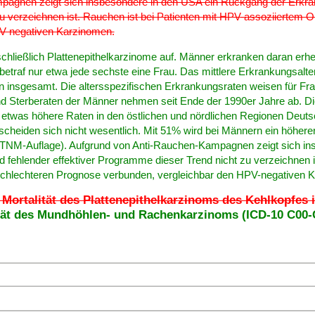
agnen zeigt sich insbesondere in den USA ein Rückgang der Erkrank
u verzeichnen ist. Rauchen ist bei Patienten mit HPV-assoziiertem 
PV negativen Karzinomen.
hließlich Plattenepithelkarzinome auf. Männer erkranken daran erheb
traf nur etwa jede sechste eine Frau. Das mittlere Erkrankungsalte
n insgesamt. Die altersspezifischen Erkrankungsraten weisen für Fr
nd Sterberaten der Männer nehmen seit Ende der 1990er Jahre ab. Di
h etwas höhere Raten in den östlichen und nördlichen Regionen Deut
eiden sich nicht wesentlich. Mit 51% wird bei Männern ein höherer An
. TNM-Auflage). Aufgrund von Anti-Rauchen-Kampagnen zeigt sich i
 fehlender effektiver Programme dieser Trend nicht zu verzeichnen i
schlechteren Prognose verbunden, vergleichbar den HPV-negativen
 Mortalität des Plattenepithelkarzinoms des Kehlkopfes i
tät des Mundhöhlen- und Rachenkarzinoms (ICD-10 C00-C1