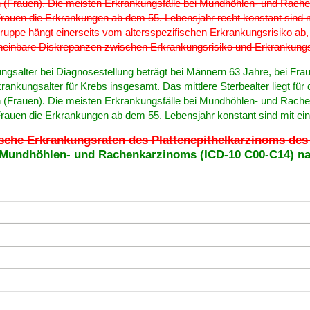
 (Frauen). Die meisten Erkrankungsfälle bei Mundhöhlen- und Rachen
Frauen die Erkrankungen ab dem 55. Lebensjahr recht konstant sind m
uppe hängt einerseits vom altersspezifischen Erkrankungsrisiko ab, 
heinbare Diskrepanzen zwischen Erkrankungsrisiko und Erkrankungsf
ngsalter bei Diagnosestellung beträgt bei Männern 63 Jahre, bei Frau
rankungsalter für Krebs insgesamt. Das mittlere Sterbealter liegt für
 (Frauen). Die meisten Erkrankungsfälle bei Mundhöhlen- und Rachen
Frauen die Erkrankungen ab dem 55. Lebensjahr konstant sind mit ein
ische Erkrankungsraten des Plattenepithelkarzinoms de
Mundhöhlen- und Rachenkarzinoms (ICD-10 C00-C14) nac