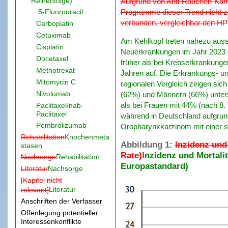
Reihenfolge)
Aufgrund von Anti-Rauchen-Kamp
5-Fluorouracil
Programme dieser Trend nicht z
verbunden, vergleichbar den H
Carboplatin
Cetuximab
Am Kehlkopf treten nahezu aussc
Cisplatin
Neuerkrankungen im Jahr 2023 be
Docetaxel
früher als bei Krebserkrankunge
Methotrexat
Jahren auf. Die Erkrankungs- u
Mitomycin C
regionalen Vergleich zeigen sic
Nivolumab
(62%) und Männern (66%) untersch
als bei Frauen mit 44% (nach 8
Paclitaxel/nab-
Paclitaxel
während in Deutschland aufgrund
Pembrolizumab
Oropharynxkarzinom mit einer 
Rehabilitation
Knochenmeta
Abbildung 1:
Inzidenz und
stasen
Rate)
Inzidenz und Mortali
Nachsorge
Rehabilitation
Europastandard)
Literatur
Nachsorge
[Kapitel nicht
Literatur
relevant]
Anschriften der Verfasser
Offenlegung potentieller
Interessenkonflikte