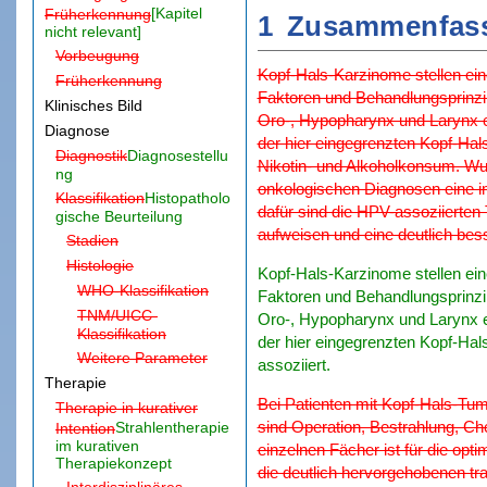
[Kapitel
Früherkennung
1
Zusammenfas
nicht relevant]
Vorbeugung
Kopf-Hals-Karzinome stellen ein
Früherkennung
Faktoren und Behandlungsprinzipi
Klinisches Bild
Oro-, Hypopharynx und Larynx 
Diagnose
der hier eingegrenzten Kopf-Hal
Diagnostik
Diagnosestellu
Nikotin- und Alkoholkonsum. Wur
ng
onkologischen Diagnosen eine im
Klassifikation
Histopatholo
dafür sind die HPV-assoziierten 
gische Beurteilung
aufweisen und eine deutlich be
Stadien
Histologie
Kopf-Hals-Karzinome stellen ein
WHO-Klassifikation
Faktoren und Behandlungsprinzipi
TNM/UICC-
Oro-, Hypopharynx und Larynx 
Klassifikation
der hier eingegrenzten Kopf-Hal
Weitere Parameter
assoziiert.
Therapie
Bei Patienten mit Kopf-Hals-Tumo
Therapie in kurativer
sind Operation, Bestrahlung, Ch
Strahlentherapie
Intention
im kurativen
einzelnen Fächer ist für die op
Therapiekonzept
die deutlich hervorgehobenen tr
Interdisziplinäres