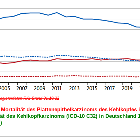
registerdaten RKI Stand 31.10.22
 Mortalität des Plattenepithelkarzinoms des Kehlkopfes i
tät des Kehlkopfkarzinoms (ICD-10 C32) in Deutschland 1
)