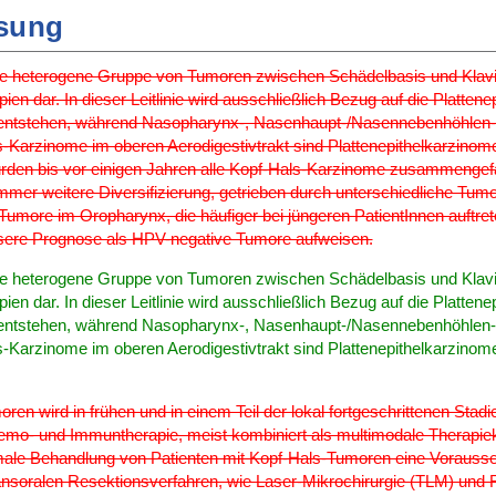
sung
e heterogene Gruppe von Tumoren zwischen Schädelbasis und Klavikul
en dar. In dieser Leitlinie wird ausschließlich Bezug auf die Platte
entstehen, während Nasopharynx-, Nasenhaupt-/Nasennebenhöhlen- 
s-Karzinome im oberen Aerodigestivtrakt sind Plattenepithelkarzinom
den bis vor einigen Jahren alle Kopf-Hals-Karzinome zusammengefas
mer weitere Diversifizierung, getrieben durch unterschiedliche Tumor
Tumore im Oropharynx, die häufiger bei jüngeren PatientInnen auftrete
ssere Prognose als HPV-negative Tumore aufweisen.
e heterogene Gruppe von Tumoren zwischen Schädelbasis und Klavikul
en dar. In dieser Leitlinie wird ausschließlich Bezug auf die Platte
entstehen, während Nasopharynx-, Nasenhaupt-/Nasennebenhöhlen- 
s-Karzinome im oberen Aerodigestivtrakt sind Plattenepithelkarzino
ren wird in frühen und in einem Teil der lokal fortgeschrittenen Stadi
emo- und Immuntherapie, meist kombiniert als multimodale Therapiek
timale Behandlung von Patienten mit Kopf-Hals-Tumoren eine Vorausse
ansoralen Resektionsverfahren, wie Laser-Mikrochirurgie (TLM) und R