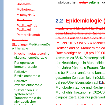
histologischen,
selten
seltenen
ge
Docetaxel
Methotrexat
Mitomycin C
2.2
Epidemiologie (
Nivolumab
Paclitaxel/nab-
Inzidenz und Mortalität für Kop
Paclitaxel
beim Mundhöhlen- und Rachenka
Pembrolizumab
Frauen. Laut den Daten des deu
Besondere
Im Jahr 2015 sind 5.504 Männer
Medikamentös
Situationen
Deutschland bei Männern mit ca. 
e Therapie
Rate niedriger bei 1,8 pro 100.0
Knochenmetastasen
Ind
uktionschemotherapie
kommen zu 85 % Plattenepithel
Perioperative
der Neubildungen in Mundhöhle 
Immuntherapie
drei Jahre früher als Frauen. D
Palliative
sie bei Frauen annähernd konsta
Erstlinientherapie
gesamten Zeitraum leicht rücklä
Palliative
Jahres-Überlebensraten auf
[
1
]
.
Zweitlinientherapie
Mundboden, Zunge und Rachen auf
Substanzen zur
Mundhöhlenkarzinome (C02-C06)
systemischen
diagnostiziert, aber nur jede vi
Tumortherapie (in
alphabetischer