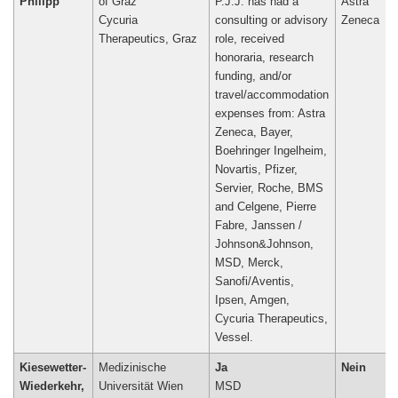
Philipp
of Graz
P.J.J. has had a
Astra
Cycuria
consulting or advisory
Zeneca
Therapeutics, Graz
role, received
honoraria, research
funding, and/or
travel/accommodation
expenses from: Astra
Zeneca, Bayer,
Boehringer Ingelheim,
Novartis, Pfizer,
Servier, Roche, BMS
and Celgene, Pierre
Fabre, Janssen /
Johnson&Johnson,
MSD, Merck,
Sanofi/Aventis,
Ipsen, Amgen,
Cycuria Therapeutics,
Vessel.
Kiesewetter-
Medizinische
Ja
Nein
Wiederkehr,
Universität Wien
MSD