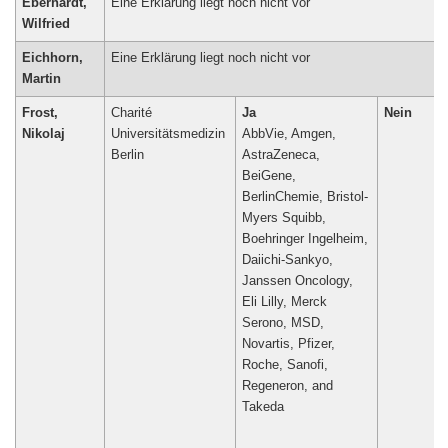
Eberhardt,
Eine Erklärung liegt noch nicht vor
Wilfried
Eichhorn,
Eine Erklärung liegt noch nicht vor
Martin
Frost,
Charité
Ja
Nein
Nikolaj
Universitätsmedizin
AbbVie, Amgen,
Berlin
AstraZeneca,
BeiGene,
BerlinChemie, Bristol-
Myers Squibb,
Boehringer Ingelheim,
Daiichi-Sankyo,
Janssen Oncology,
Eli Lilly, Merck
Serono, MSD,
Novartis, Pfizer,
Roche, Sanofi,
Regeneron, and
Takeda