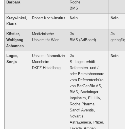
Barbara
Roche
BMS
Kraywinkel,
Robert Koch-Institut
Nein
Nein
Klaus
Köstler,
Medizinische
Ja
Ja
Wolfgang
Universität Wien
BMS (AdBoard)
geringfügig
Johannes
Loges,
Universitätsmedizin
Ja
Nein
Sonja
Mannheim
S. Loges erhält
DKFZ Heidelberg
Referenten- und /
oder Beiratshonorare
vom Referentenbüro
von BerGenBio AS,
BMS, Boehringer
Ingelheim, Eli Lilly,
Roche Pharma,
Sanofi Aventis,
Novartis,
AstraZeneca, Pfizer,
Takeda, Amgen,