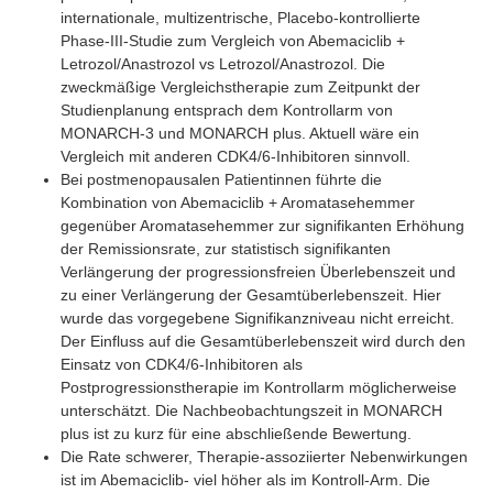
internationale, multizentrische, Placebo-kontrollierte
Phase-III-Studie zum Vergleich von Abemaciclib +
Letrozol/Anastrozol vs Letrozol/Anastrozol. Die
zweckmäßige Vergleichstherapie zum Zeitpunkt der
Studienplanung entsprach dem Kontrollarm von
MONARCH-3 und MONARCH plus. Aktuell wäre ein
Vergleich mit anderen CDK4/6-Inhibitoren sinnvoll.
Bei postmenopausalen Patientinnen führte die
Kombination von Abemaciclib + Aromatasehemmer
gegenüber Aromatasehemmer zur signifikanten Erhöhung
der Remissionsrate, zur statistisch signifikanten
Verlängerung der progressionsfreien Überlebenszeit und
zu einer Verlängerung der Gesamtüberlebenszeit. Hier
wurde das vorgegebene Signifikanzniveau nicht erreicht.
Der Einfluss auf die Gesamtüberlebenszeit wird durch den
Einsatz von CDK4/6-Inhibitoren als
Postprogressionstherapie im Kontrollarm möglicherweise
unterschätzt. Die Nachbeobachtungszeit in MONARCH
plus ist zu kurz für eine abschließende Bewertung.
Die Rate schwerer, Therapie-assoziierter Nebenwirkungen
ist im Abemaciclib- viel höher als im Kontroll-Arm. Die