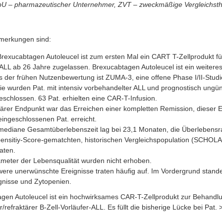
pU – pharmazeutischer Unternehmer, ZVT – zweckmäßige Vergleichsth
merkungen sind:
Brexucabtagen Autoleucel ist zum ersten Mal ein CART T-Zellprodukt für
) ALL ab 26 Jahre zugelassen. Brexucabtagen Autoleucel ist ein weiter
s der frühen Nutzenbewertung ist ZUMA-3, eine offene Phase I/II-Studi
ie wurden Pat. mit intensiv vorbehandelter ALL und prognostisch ungün
eschlossen. 63 Pat. erhielten eine CAR-T-Infusion.
ärer Endpunkt war das Erreichen einer kompletten Remission, dieser E
eingeschlossenen Pat. erreicht.
mediane Gesamtüberlebenszeit lag bei 23,1 Monaten, die Überlebensra
ensitiy-Score-gematchten, historischen Vergleichspopulation (SCHOLA
aten.
meter der Lebensqualität wurden nicht erhoben.
ere unerwünschte Ereignisse traten häufig auf. Im Vordergrund stand
gnisse und Zytopenien.
gen Autoleucel ist ein hochwirksames CAR-T-Zellprodukt zur Behandl
er/refraktärer B-Zell-Vorläufer-ALL. Es füllt die bisherige Lücke bei Pat.