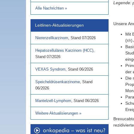
Legende: 
Alle Nachrichten
»
Unsere An
Leitlinen-Aktualisierungen
Mit 
Nierenzellkarzinom
,
Stand
07/2026
(r/r
Basi
Hepatozelluläres Karzinom (HCC)
,
Stud
Stand
07/2026
eing
Prim
VEXAS Syndrom
,
Stand
06/2026
der 
Die 
Speicheldrüsenkarzinome
,
Stand
Prop
06/2026
Mon
Para
Mantelzell-Lymphom
,
Stand
06/2026
Schw
Erei
Weitere Aktualisierungen
»
Brexucabta
rezidiviert