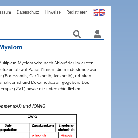
essum
Datenschutz
Hinweise
Registrieren
 Myelom
Multiplem Myelom wird nach Ablauf der im ersten
Elotuzumab auf Patient*innen, die mindestens zwei
(Bortezomib, Carfilzomib, Ixazomib), erhalten
 Pomalidomid und Dexamethason gegeben. Das
rapie (ZVT) sowie die unterschiedlichen
ehmer (pU) und IQWiG