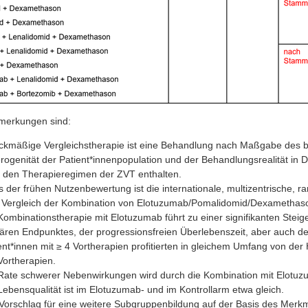
merkungen sind:
kmäßige Vergleichstherapie ist eine Behandlung nach Maßgabe des be
rogenität der Patient*innenpopulation und der Behandlungsrealität in 
in den Therapieregimen der ZVT enthalten.
s der frühen Nutzenbewertung ist die internationale, multizentrische,
Vergleich der Kombination von Elotuzumab/Pomalidomid/Dexametha
Kombinationstherapie mit Elotuzumab führt zu einer signifikanten Stei
ären Endpunktes, der progressionsfreien Überlebenszeit, aber auch d
ent*innen mit ≥ 4 Vortherapien profitierten in gleichem Umfang von der
Vortherapien.
Rate schwerer Nebenwirkungen wird durch die Kombination mit Elotuzu
Lebensqualität ist im Elotuzumab- und im Kontrollarm etwa gleich.
Vorschlag für eine weitere Subgruppenbildung auf der Basis des Merk