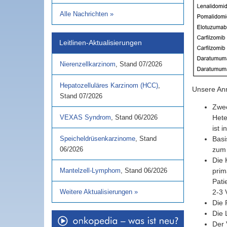
Alle Nachrichten
»
Leitlinen-Aktualisierungen
Nierenzellkarzinom
,
Stand
07/2026
Hepatozelluläres Karzinom (HCC)
,
Unsere An
Stand
07/2026
Zwec
VEXAS Syndrom
,
Stand
06/2026
Hete
ist 
Speicheldrüsenkarzinome
,
Stand
Basi
06/2026
zum 
Die 
Mantelzell-Lymphom
,
Stand
06/2026
prim
Pati
Weitere Aktualisierungen
»
2-3 
Die 
Die 
Der 